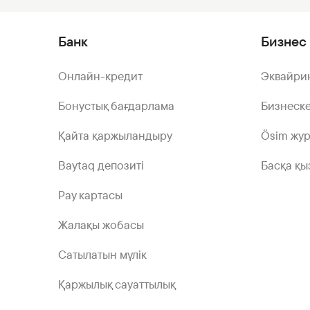
Банк
Бизнес 
Онлайн-кредит
Эквайри
Бонустық бағдарлама
Бизнеске
Қайта қаржыландыру
Ösim жу
Baytaq депозиті
Басқа қы
Pay картасы
Жалақы жобасы
Сатылатын мүлік
Қаржылық сауаттылық