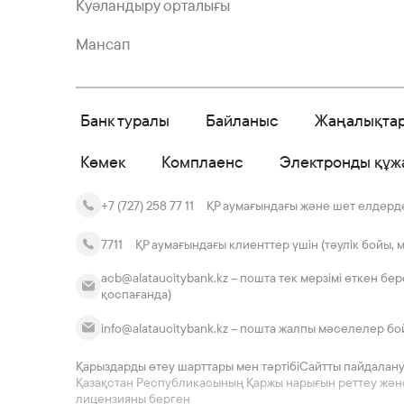
Куәландыру орталығы
Мансап
Банк туралы
Байланыс
Жаңалықта
Көмек
Комплаенс
Электронды құж
+7 (727) 258 77 11
ҚР аумағындағы және шет елдердег
7711
ҚР аумағындағы клиенттер үшін (тәулік бойы, 
acb@alataucitybank.kz – пошта тек мерзімі өткен бе
қоспағанда)
info@alataucitybank.kz – пошта жалпы мәселелер бо
Қарыздарды өтеу шарттары мен тәртібі
Сайтты пайдалан
Қазақстан Республикасының Қаржы нарығын реттеу және да
лицензияны берген