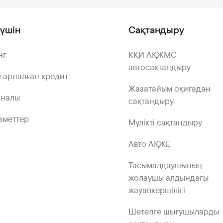
үшін
Сақтандыру
нг
КҚИ АҚЖМС
автосақтандыру
 арналған кредит
Жазатайым оқиғадан
рналы
сақтандыру
зметтер
Мүлікті сақтандыру
Авто АҚЖЕ
Тасымалдаушының
жолаушы алдындағы
жауапкершілігі
Шетелге шығушыларды