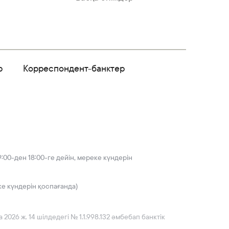
р
Корреспондент-банктер
:00-ден 18:00-ге дейін, мереке күндерін
ке күндерін қоспағанда)
026 ж. 14 шілдедегі № 1.1.998.132 әмбебап банктік