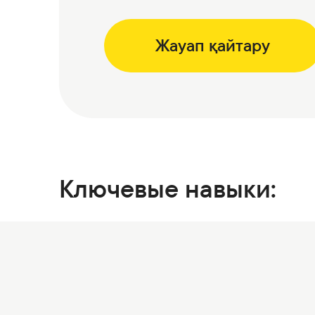
Коммерциялық қағаздар
Бонустық бағдарлама
Жауап қайтару
Kaspi QR
Ключевые навыки: