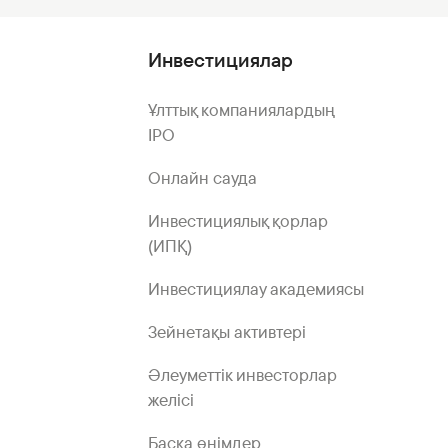
Инвестициялар
Ұлттық компаниялардың
IPO
Онлайн сауда
Инвестициялық қорлар
(ИПҚ)
Инвестициялау академиясы
Зейнетақы активтері
Әлеуметтік инвесторлар
желісі
Басқа өнімдер