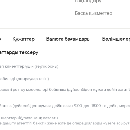
сақтандыру
Басқа қызметтер
р
Құжаттар
Валюта бағамдары
Бөлімшеле
аттарды тексеру
і клиенттер үшін (тәулік бойы)
мобильді қоңыраулар тегін)
решекті реттеу мәселелері бойынша (дүйсенбіден жұмаға дейін сағат 9
йынша (дүйсенбіден жұмаға дейін сағат 9:00-ден 18:00-ге дейін, мере
у шарттары
Құпиялылық саясаты
мыту агенттігі банктік және өзге де операцияларды жүзеге асыруға 2