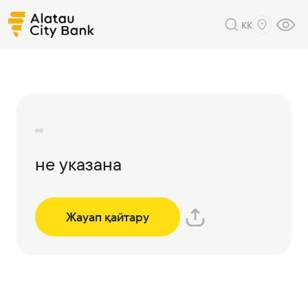
KK
не указана
Жауап қайтару