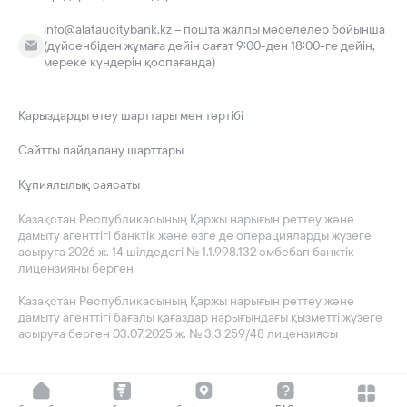
info@alataucitybank.kz – пошта жалпы мәселелер бойынша
(дүйсенбіден жұмаға дейін сағат 9:00-ден 18:00-ге дейін,
мереке күндерін қоспағанда)
Қарыздарды өтеу шарттары мен тәртібі
Сайтты пайдалану шарттары
Құпиялылық саясаты
Қазақстан Республикасының Қаржы нарығын реттеу және
дамыту агенттігі банктік және өзге де операцияларды жүзеге
асыруға 2026 ж. 14 шілдедегі № 1.1.998.132 әмбебап банктік
лицензияны берген
Қазақстан Республикасының Қаржы нарығын реттеу және
дамыту агенттігі бағалы қағаздар нарығындағы қызметті жүзеге
асыруға берген 03.07.2025 ж. № 3.3.259/48 лицензиясы