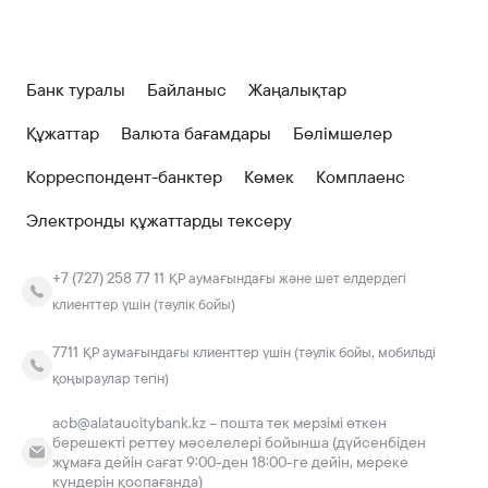
Банк туралы
Байланыс
Жаңалықтар
Құжаттар
Валюта бағамдары
Бөлімшелер
Корреспондент-банктер
Көмек
Комплаенс
Электронды құжаттарды тексеру
+7 (727) 258 77 11
ҚР аумағындағы және шет елдердегі
клиенттер үшін (тәулік бойы)
7711
ҚР аумағындағы клиенттер үшін (тәулік бойы, мобильді
қоңыраулар тегін)
acb@alataucitybank.kz – пошта тек мерзімі өткен
берешекті реттеу мәселелері бойынша (дүйсенбіден
жұмаға дейін сағат 9:00-ден 18:00-ге дейін, мереке
күндерін қоспағанда)