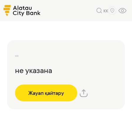
KK
не указана
Жауап қайтару