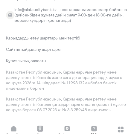
info@alataucitybank.kz – пошта жалпы мәселелер бойынша
(дүйсенбіден жұмаға дейін сағат 9:00-ден 18:00-ге дейін,
мереке күндерін қоспағанда)
Қарыздарды өтеу шарттары мен тәртібі
Сайтты пайдалану шарттары
Құпиялылық саясаты
Қазақстан Республикасының Қаржы нарығын реттеу және
дамыту агенттігі банктік және өзге де операцияларды жүзеге
асыруға 2026 ж. 14 шілдедегі № 1.1.998.132 әмбебап банктік
лицензияны берген
Қазақстан Республикасының Қаржы нарығын реттеу және
дамыту агенттігі бағалы қағаздар нарығындағы қызметті жүзеге
асыруға берген 03.07.2025 ж. № 3.3.259/48 лицензиясы