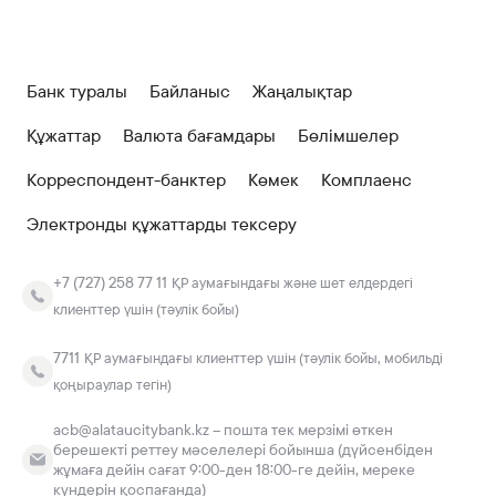
Банк туралы
Байланыс
Жаңалықтар
Құжаттар
Валюта бағамдары
Бөлімшелер
Корреспондент-банктер
Көмек
Комплаенс
Электронды құжаттарды тексеру
+7 (727) 258 77 11
ҚР аумағындағы және шет елдердегі
клиенттер үшін (тәулік бойы)
7711
ҚР аумағындағы клиенттер үшін (тәулік бойы, мобильді
қоңыраулар тегін)
acb@alataucitybank.kz – пошта тек мерзімі өткен
берешекті реттеу мәселелері бойынша (дүйсенбіден
жұмаға дейін сағат 9:00-ден 18:00-ге дейін, мереке
күндерін қоспағанда)