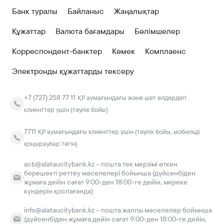
Банк туралы
Байланыс
Жаңалықтар
Құжаттар
Валюта бағамдары
Бөлімшелер
Корреспондент-банктер
Көмек
Комплаенс
Электронды құжаттарды тексеру
+7 (727) 258 77 11
ҚР аумағындағы және шет елдердегі
клиенттер үшін (тәулік бойы)
7711
ҚР аумағындағы клиенттер үшін (тәулік бойы, мобильді
қоңыраулар тегін)
acb@alataucitybank.kz – пошта тек мерзімі өткен
берешекті реттеу мәселелері бойынша (дүйсенбіден
жұмаға дейін сағат 9:00-ден 18:00-ге дейін, мереке
күндерін қоспағанда)
info@alataucitybank.kz – пошта жалпы мәселелер бойынша
(дүйсенбіден жұмаға дейін сағат 9:00-ден 18:00-ге дейін,