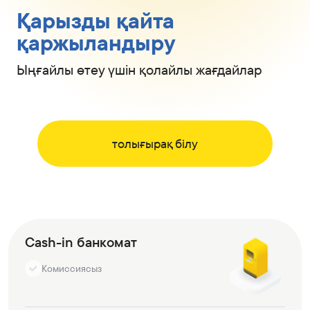
Қарызды қайта
қаржыландыру
Ыңғайлы өтеу үшін қолайлы жағдайлар
толығырақ білу
Cash-in банкомат
Комиссиясыз