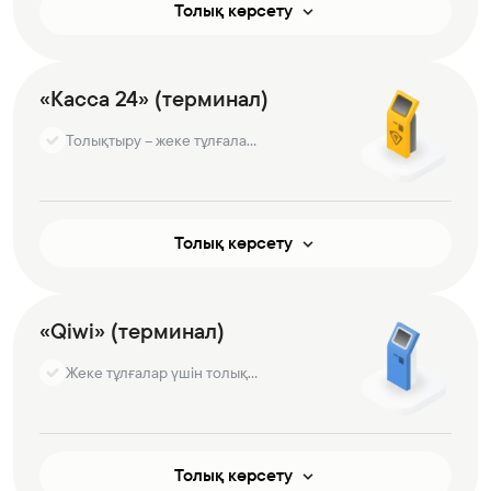
Толық көрсету
«Касса 24» (терминал)
Толықтыру – жеке тұлғалар үшін
Толық көрсету
«Qiwi» (терминал)
Жеке тұлғалар үшін толықтыру - комиссиясыз
Толық көрсету