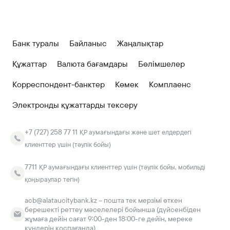
Банк туралы
Байланыс
Жаңалықтар
Құжаттар
Валюта бағамдары
Бөлімшелер
Корреспондент-банктер
Көмек
Комплаенс
Электронды құжаттарды тексеру
+7 (727) 258 77 11
ҚР аумағындағы және шет елдердегі
клиенттер үшін (тәулік бойы)
7711
ҚР аумағындағы клиенттер үшін (тәулік бойы, мобильді
қоңыраулар тегін)
acb@alataucitybank.kz – пошта тек мерзімі өткен
берешекті реттеу мәселелері бойынша (дүйсенбіден
жұмаға дейін сағат 9:00-ден 18:00-ге дейін, мереке
күндерін қоспағанда)