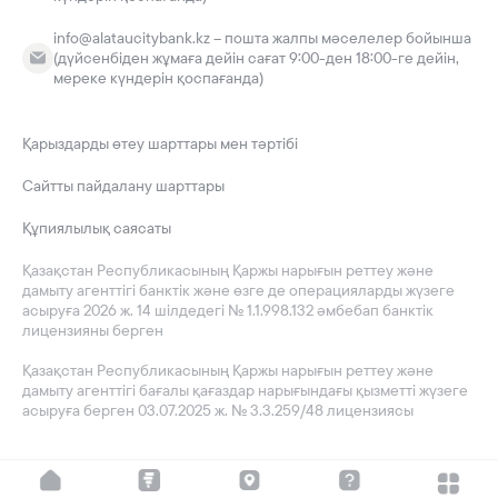
info@alataucitybank.kz – пошта жалпы мәселелер бойынша
(дүйсенбіден жұмаға дейін сағат 9:00-ден 18:00-ге дейін,
мереке күндерін қоспағанда)
Қарыздарды өтеу шарттары мен тәртібі
Сайтты пайдалану шарттары
Құпиялылық саясаты
Қазақстан Республикасының Қаржы нарығын реттеу және
дамыту агенттігі банктік және өзге де операцияларды жүзеге
асыруға 2026 ж. 14 шілдедегі № 1.1.998.132 әмбебап банктік
лицензияны берген
Қазақстан Республикасының Қаржы нарығын реттеу және
дамыту агенттігі бағалы қағаздар нарығындағы қызметті жүзеге
асыруға берген 03.07.2025 ж. № 3.3.259/48 лицензиясы