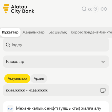
KK
Құжаттар
Жаңалықтар
Басшылық
Корреспондент-банкт
Басқалар
Актуальное
Архив
кк.аа.жжжж - кк.аа.жжжж
Механикалық сейфті (ұяшықты) жалға алу
PDF