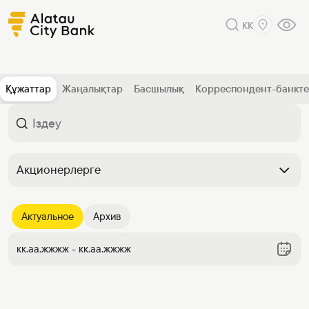
KK
Құжаттар
Жаңалықтар
Басшылық
Корреспондент-банкт
Акционерлерге
Актуальное
Архив
кк.аа.жжжж - кк.аа.жжжж