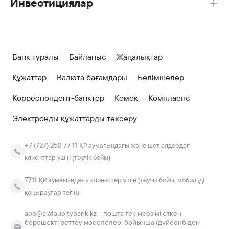
Инвестициялар
Банк туралы
Байланыс
Жаңалықтар
Құжаттар
Валюта бағамдары
Бөлімшелер
Корреспондент-банктер
Көмек
Комплаенс
Электронды құжаттарды тексеру
+7 (727) 258 77 11
ҚР аумағындағы және шет елдердегі
клиенттер үшін (тәулік бойы)
7711
ҚР аумағындағы клиенттер үшін (тәулік бойы, мобильді
қоңыраулар тегін)
acb@alataucitybank.kz – пошта тек мерзімі өткен
берешекті реттеу мәселелері бойынша (дүйсенбіден