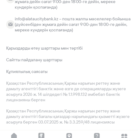
жұмаға дейін сағат 9:00-ден 18:00-ге дейін, мереке
күндерін қоспағанда)
info@alataucitybank.kz – пошта жалпы мәселелер бойынша
(дүйсенбіден жұмаға дейін сағат 9:00-ден 18:00-ге дейін,
мереке күндерін қоспағанда)
Қарыздарды өтеу шарттары мен тәртібі
Сайтты пайдалану шарттары
Құпиялылық саясаты
Қазақстан Республикасының Қаржы нарығын реттеу және
дамыту агенттігі банктік және өзге де операцияларды жүзеге
асыруға 2026 ж. 14 шілдедегі № 1.1.998.132 әмбебап банктік
лицензияны берген
Қазақстан Республикасының Қаржы нарығын реттеу және
дамыту агенттігі бағалы қағаздар нарығындағы қызметті жүзеге
асыруға берген 03.07.2025 ж. № 3.3.259/48 лицензиясы