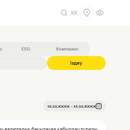
KK
р
ESG
Комплаенс
Іздеу
ік
кк.аа.жжжж - кк.аа.жжжж
ты валюталық бақылауға қабылдау туралы