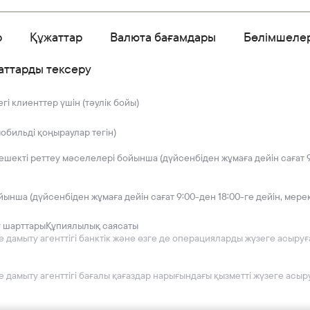
р
Құжаттар
Валюта бағамдары
Бөлімшеле
аттарды тексеру
і клиенттер үшін (тәулік бойы)
мобильді қоңыраулар тегін)
решекті реттеу мәселелері бойынша (дүйсенбіден жұмаға дейін сағат 9
йынша (дүйсенбіден жұмаға дейін сағат 9:00-ден 18:00-ге дейін, мере
у шарттары
Құпиялылық саясаты
мыту агенттігі банктік және өзге де операцияларды жүзеге асыруға 2
дамыту агенттігі бағалы қағаздар нарығындағы қызметті жүзеге асыру