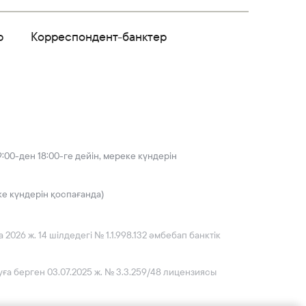
р
Корреспондент-банктер
:00-ден 18:00-ге дейін, мереке күндерін
ке күндерін қоспағанда)
026 ж. 14 шілдедегі № 1.1.998.132 әмбебап банктік
ға берген 03.07.2025 ж. № 3.3.259/48 лицензиясы