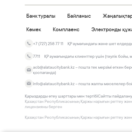
Банк туралы
Байланыс
Жаңалықта
Көмек
Комплаенс
Электронды құж
+7 (727) 258 77 11
ҚР аумағындағы және шет елдердег
7711
ҚР аумағындағы клиенттер үшін (тәулік бойы, 
acb@alataucitybank.kz – пошта тек мерзімі өткен бе
қоспағанда)
info@alataucitybank.kz – пошта жалпы мәселелер бо
Қарыздарды өтеу шарттары мен тәртібі
Сайтты пайдалан
Қазақстан Республикасының Қаржы нарығын реттеу және да
лицензияны берген
Қазақстан Республикасының Қаржы нарығын реттеу және 