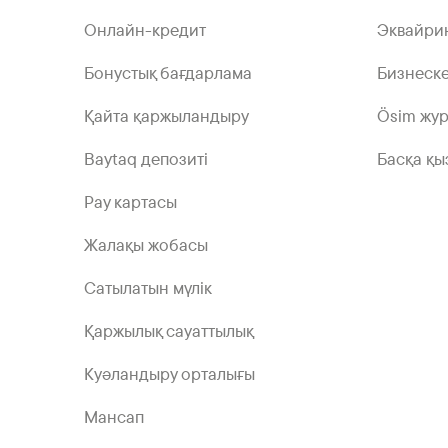
Онлайн-кредит
Эквайри
Бонустық бағдарлама
Бизнеске
Қайта қаржыландыру
Ösim жу
Baytaq депозиті
Басқа қы
Pay картасы
Жалақы жобасы
Сатылатын мүлік
Қаржылық сауаттылық
Куәландыру орталығы
Мансап