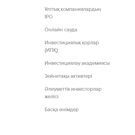
Ұлттық компаниялардың
IPO
Онлайн сауда
Инвестициялық қорлар
(ИПҚ)
Инвестициялау академиясы
Зейнетақы активтері
Әлеуметтік инвесторлар
желісі
Басқа өнімдер