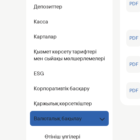
Коммерциялық қағаздар
PDF
Депозиттер
Бонустық бағдарлама
Касса
Kaspi QR
Карталар
PDF
Қызмет көрсету тарифтері
мен сыйақы мөлшерлемелері
PDF
ESG
Корпоративтік басқару
PDF
Қаржылық көрсеткіштер
Валюталық бақылау
Өтініш үлгілері