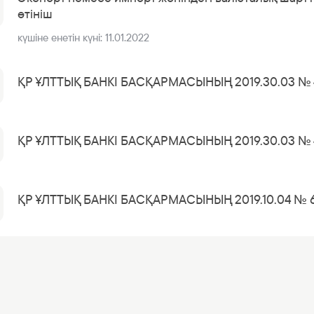
Банкте жұмыс істеу
өтініш
Азаматтарды қабылдау
күшіне енетін күні:
11.01.2022
ҚР ҰЛТТЫҚ БАНКІ БАСҚАРМАСЫНЫҢ 2019.30.03 №
ҚР ҰЛТТЫҚ БАНКІ БАСҚАРМАСЫНЫҢ 2019.30.03 №
ҚР ҰЛТТЫҚ БАНКІ БАСҚАРМАСЫНЫҢ 2019.10.04 №