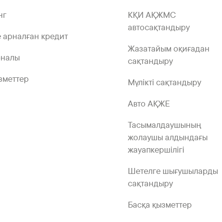
нг
КҚИ АҚЖМС
автосақтандыру
 арналған кредит
Жазатайым оқиғадан
рналы
сақтандыру
зметтер
Мүлікті сақтандыру
Авто АҚЖЕ
Тасымалдаушының
жолаушы алдындағы
жауапкершілігі
Шетелге шығушыларды
сақтандыру
Басқа қызметтер