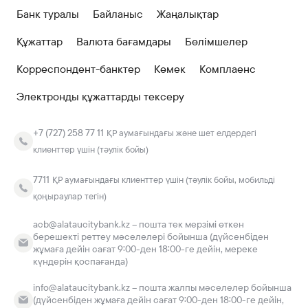
Банк туралы
Байланыс
Жаңалықтар
Құжаттар
Валюта бағамдары
Бөлімшелер
Корреспондент-банктер
Көмек
Комплаенс
Электронды құжаттарды тексеру
+7 (727) 258 77 11
ҚР аумағындағы және шет елдердегі
клиенттер үшін (тәулік бойы)
7711
ҚР аумағындағы клиенттер үшін (тәулік бойы, мобильді
қоңыраулар тегін)
acb@alataucitybank.kz – пошта тек мерзімі өткен
берешекті реттеу мәселелері бойынша (дүйсенбіден
жұмаға дейін сағат 9:00-ден 18:00-ге дейін, мереке
күндерін қоспағанда)
info@alataucitybank.kz – пошта жалпы мәселелер бойынша
(дүйсенбіден жұмаға дейін сағат 9:00-ден 18:00-ге дейін,