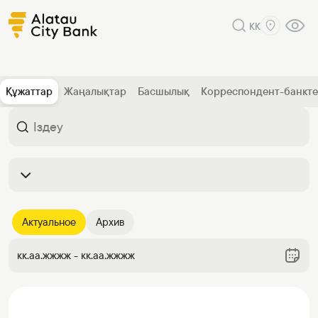
KK
Құжаттар
Жаңалықтар
Басшылық
Корреспондент-банкт
Актуальное
Архив
кк.аа.жжжж - кк.аа.жжжж