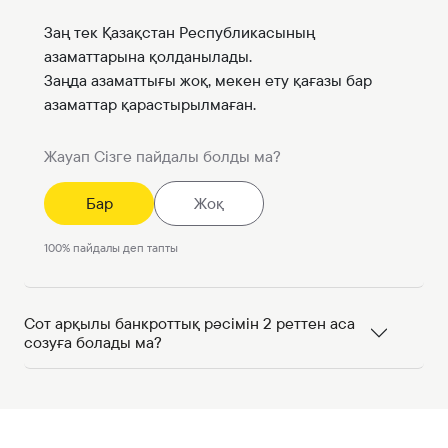
Заң тек Қазақстан Республикасының
азаматтарына қолданылады.
Заңда азаматтығы жоқ, мекен ету қағазы бар
азаматтар қарастырылмаған.
Жауап Сізге пайдалы болды ма?
Бар
Жоқ
100
%
пайдалы деп тапты
Сот арқылы банкроттық рәсімін 2 реттен аса
созуға болады ма?