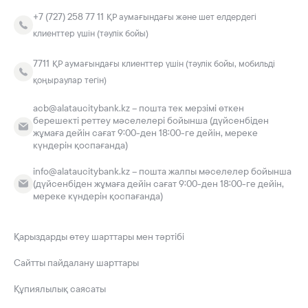
+7 (727) 258 77 11
ҚР аумағындағы және шет елдердегі
клиенттер үшін (тәулік бойы)
7711
ҚР аумағындағы клиенттер үшін (тәулік бойы, мобильді
қоңыраулар тегін)
acb@alataucitybank.kz – пошта тек мерзімі өткен
берешекті реттеу мәселелері бойынша (дүйсенбіден
жұмаға дейін сағат 9:00-ден 18:00-ге дейін, мереке
күндерін қоспағанда)
info@alataucitybank.kz – пошта жалпы мәселелер бойынша
(дүйсенбіден жұмаға дейін сағат 9:00-ден 18:00-ге дейін,
мереке күндерін қоспағанда)
Қарыздарды өтеу шарттары мен тәртібі
Сайтты пайдалану шарттары
Құпиялылық саясаты