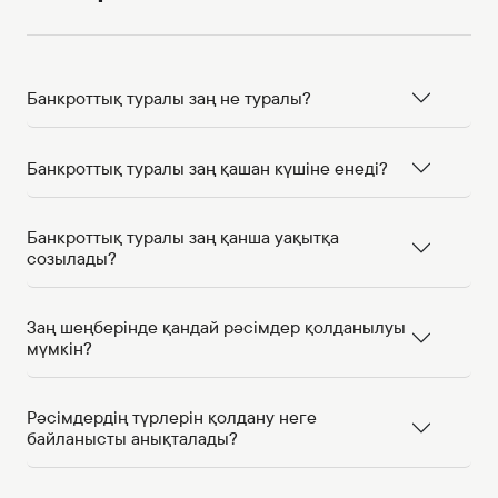
Банкроттық туралы заң не туралы?
Банкроттық туралы заң қашан күшіне енеді?
Банкроттық туралы заң қанша уақытқа
созылады?
Заң шеңберінде қандай рәсімдер қолданылуы
мүмкін?
Рәсімдердің түрлерін қолдану неге
байланысты анықталады?