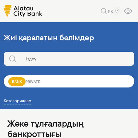
KK
Жиі қаралатын бөлімдер
BANK
PRIVATE
Категориялар
Жеке тұлғалардың
банкроттығы