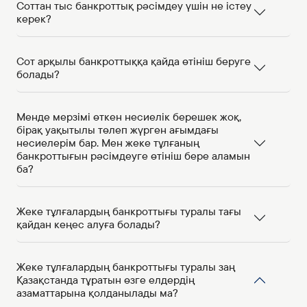
Соттан тыс банкроттық рәсімдеу үшін не істеу
керек?
Сот арқылы банкроттыққа қайда өтініш беруге
болады?
Менде мерзімі өткен несиелік берешек жоқ,
бірақ уақытылы төлеп жүрген ағымдағы
несиелерім бар. Мен жеке тұлғаның
банкроттығын рәсімдеуге өтініш бере аламын
ба?
Жеке тұлғалардың банкроттығы туралы тағы
қайдан кеңес алуға болады?
Жеке тұлғалардың банкроттығы туралы заң
Қазақстанда тұратын өзге елдердің
азаматтарына қолданылады ма?