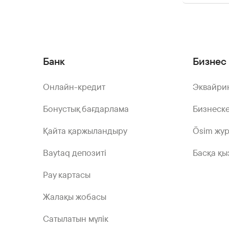
Банк
Бизнес 
Онлайн-кредит
Эквайри
Бонустық бағдарлама
Бизнеске
Қайта қаржыландыру
Ösim жу
Baytaq депозиті
Басқа қы
Pay картасы
Жалақы жобасы
Сатылатын мүлік