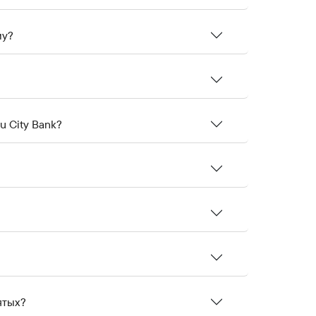
му?
u City Bank?
ятых?