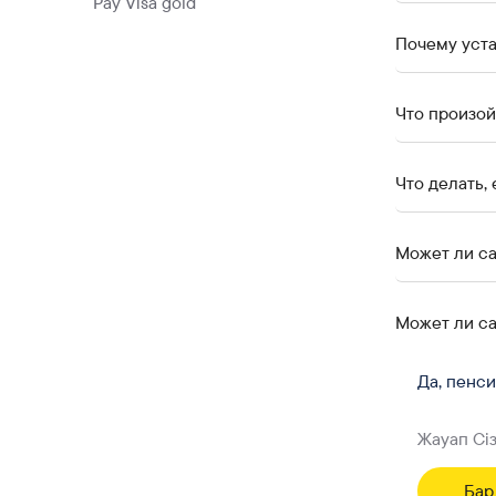
Pay Visa gold
Почему уста
Что произой
Что делать,
Может ли с
Может ли с
Да, пенс
Жауап Сі
Бар