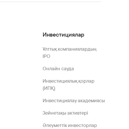
Инвестициялар
Ұлттық компаниялардың
IPO
Онлайн сауда
Инвестициялық қорлар
(ИПҚ)
Инвестициялау академиясы
Зейнетақы активтері
Әлеуметтік инвесторлар