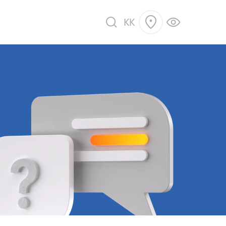
KK
ік