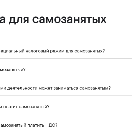
Банкте жұмыс істеу
Азаматтарды қабылдау
а для самозанятых
специальный налоговый режим для самозанятых?
амозанятый?
ами деятельности может заниматься самозанятым?
и платит самозанятый?
самозанятый платить НДС?