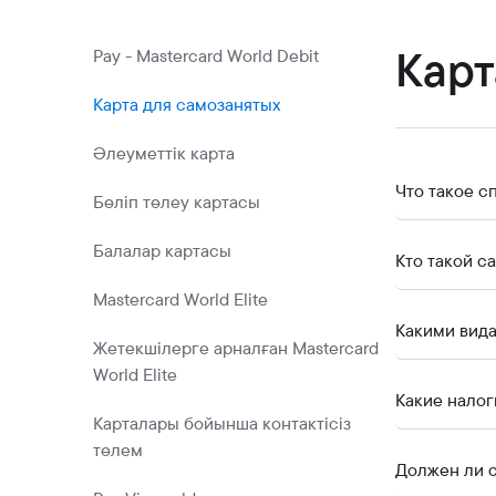
Коммерциялық қағаздар
Бонустық бағдарлама
Карт
Pay - Mastercard World Debit
Kaspi QR
Карта для самозанятых
Әлеуметтік карта
Что такое 
Бөліп төлеу картасы
Балалар картасы
Кто такой с
Mastercard World Elite
Какими вид
Жетекшілерге арналған Mastercard
World Elite
Какие налог
Карталары бойынша контактісіз
төлем
Должен ли 