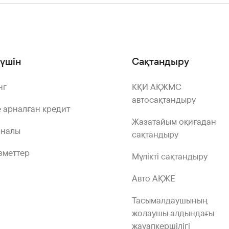
үшін
Сақтандыру
нг
КҚИ АҚЖМС
автосақтандыру
 арналған кредит
Жазатайым оқиғадан
рналы
сақтандыру
зметтер
Мүлікті сақтандыру
Авто АҚЖЕ
Тасымалдаушының
жолаушы алдындағы
жауапкершілігі