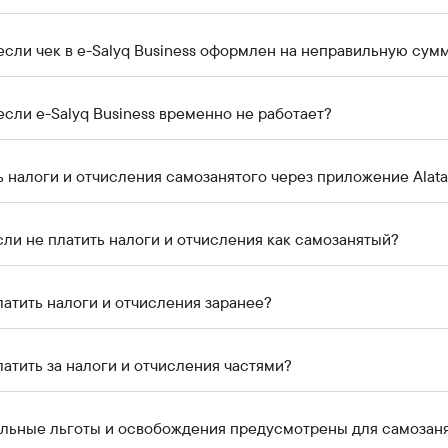
 если чек в e-Salyq Business оформлен на неправильную сум
 если e-Salyq Business временно не работает?
ь налоги и отчисления самозанятого через приложение Alata
если не платить налоги и отчисления как самозанятый?
атить налоги и отчисления заранее?
атить за налоги и отчисления частями?
альные льготы и освобождения предусмотрены для самозан