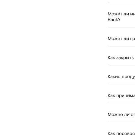
Может ли ин
Bank?
Может ли гр
Как закрыть
Какие проду
Как принима
Можно ли оп
Как перевес