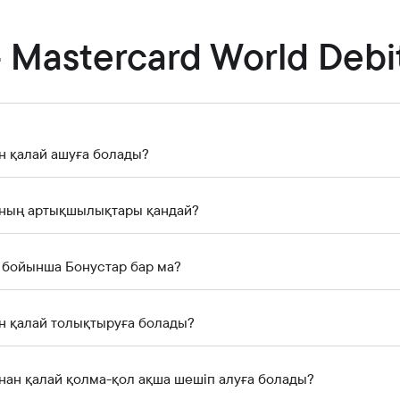
Банкте жұмыс істеу
Азаматтарды қабылдау
- Mastercard World Debi
н қалай ашуға болады?
ының артықшылықтары қандай?
 бойынша Бонустар бар ма?
н қалай толықтыруға болады?
нан қалай қолма-қол ақша шешіп алуға болады?