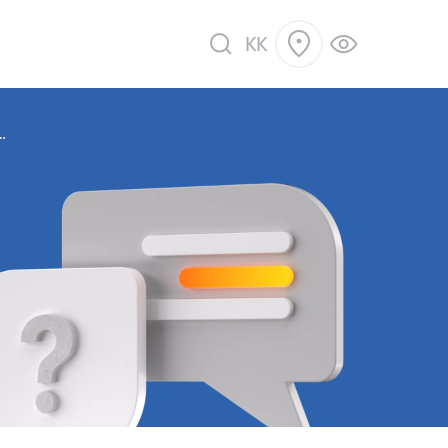
KK
.
ік