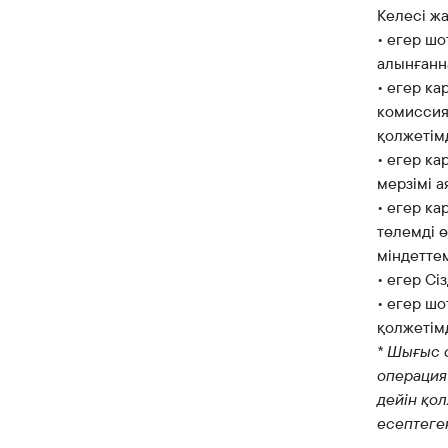
Келесі ж
• егер ш
алынғанна
• егер к
комиссия
қолжетім
• егер к
мерзімі а
• егер к
төлемді 
міндетте
• егер Сі
• егер шо
қолжетім
* Шығыс о
операция
дейін қо
есептеге