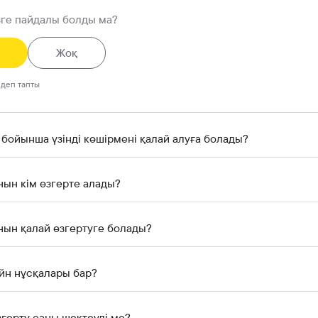
зге пайдалы болды ма?
Жоқ
 деп тапты
 бойынша үзінді көшірмені қалай алуға болады?
нын кім өзгерте алады?
нын қалай өзгертуге болады?
йн нұсқалары бар?
герту саны шектеулі ме?