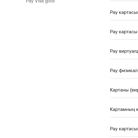
Pay Visa gold
Pay картасы
Pay виртуал
Paу физикал
Картаны (ви
Картамның қ
Pay картасы