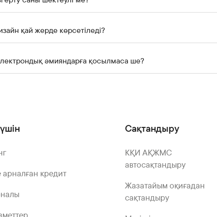
изайн қай жерде көрсетіледі?
 электрондық әмияндарға қосылмаса ше?
үшін
Сақтандыру
нг
КҚИ АҚЖМС
автосақтандыру
 арналған кредит
Жазатайым оқиғадан
рналы
сақтандыру
зметтер