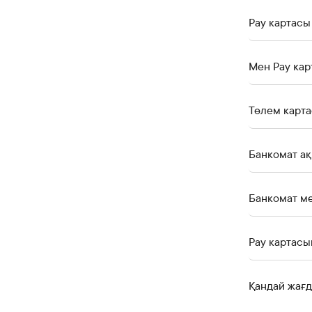
Pay картасы
Мен Pay кар
Төлем карта
Банкомат ме
Pay картасы