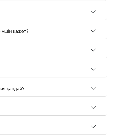
 бойынша СVV/CVC дегеніміз не, ол қайда жазылады және не үшін қажет?
сия қандай?