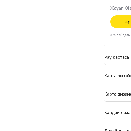
Жауап Сі
Бар
81
%
пайдалы
Pay картасы
Карта дизай
Карта дизай
Қандай диза
Дизайнды өз