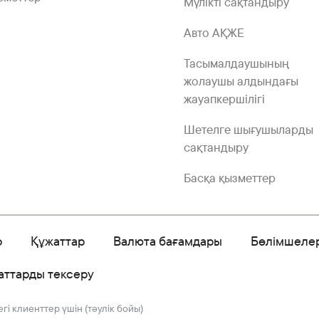
Мүлікті сақтандыру
Авто АҚЖЕ
Тасымалдаушының
жолаушы алдындағы
жауапкершілігі
Шетелге шығушыларды
сақтандыру
Басқа қызметтер
р
Құжаттар
Валюта бағамдары
Бөлімшеле
аттарды тексеру
і клиенттер үшін (тәулік бойы)