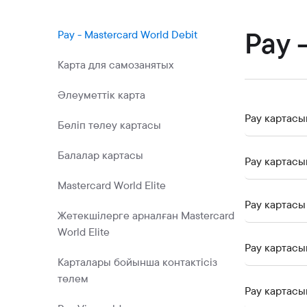
Коммерциялық қағаздар
Бонустық бағдарлама
Pay 
Pay - Mastercard World Debit
Kaspi QR
Карта для самозанятых
Әлеуметтік карта
Pay картасы
Бөліп төлеу картасы
Балалар картасы
Pay картас
Mastercard World Elite
Pay картасы
Жетекшілерге арналған Mastercard
World Elite
Pay картасы
Карталары бойынша контактісіз
төлем
Pay картасы