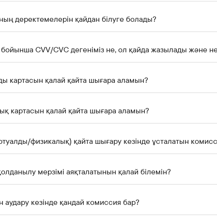
ның деректемелерін қайдан білуге болады?
Рау картасы
ды картасын қалай қайта шығара аламын?
ық картасын қалай қайта шығара аламын?
ртуалды/физикалық) қайта шығару кезінде ұсталатын комис
олданылу мерзімі аяқталатынын қалай білемін?
н аудару кезінде қандай комиссия бар?