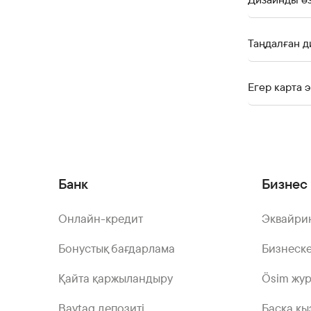
Таңдалған д
Егер карта
Банк
Бизнес 
Онлайн-кредит
Эквайри
Бонустық бағдарлама
Бизнеске
Қайта қаржыландыру
Ösim жу
Baytaq депозиті
Басқа қы