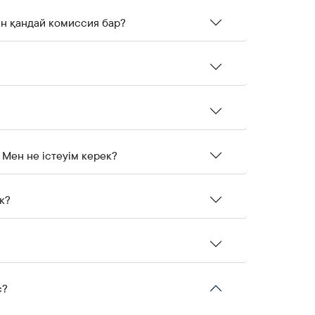
ін қандай комиссия бар?
Банкомат ақша бермеді, бірақ Pay картасынан сома есептен шығарылды. Мен не істеуім керек?
к?
с?