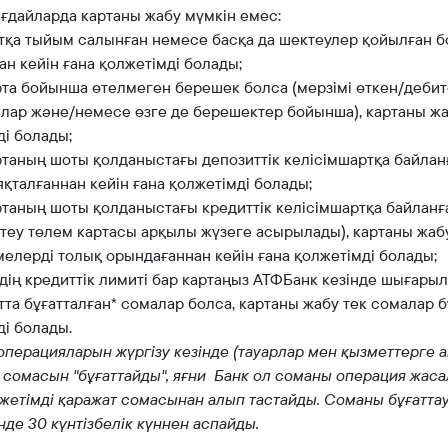
ағдайларда картаны жабу мүмкін емес:
отқа тыйым салынған немесе басқа да шектеулер қойылған б
н кейін ғана қолжетімді болады;
арта бойынша өтелмеген берешек болса (мерзімі өткен/дебит
лар және/немесе өзге де берешектер бойынша), картаны жа
ді болады;
артаның шоты қолданыстағы депозиттік келісімшартқа байлан
яқталғаннан кейін ғана қолжетімді болады;
артаның шоты қолданыстағы кредиттік келісімшартқа байлан
өтеу төлем картасы арқылы жүзеге асырылады), картаны жаб
мелерді толық орындағаннан кейін ғана қолжетімді болады;
здің кредиттік лимиті бар картаңыз АТФБанк кезінде шығарыл
тта бұғатталған* сомалар болса, картаны жабу тек сомалар 
ді болады.
перацияларын жүргізу кезінде (тауарлар мен қызметтерге ақ
 сомасын "бұғаттайды", яғни Банк ол соманы операция жаса
лжетімді қаражат сомасынан алып тастайды. Соманы бұғаттау
нде 30 күнтізбелік күннен аспайды.