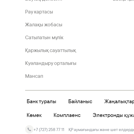
Pay картасы
Жалақы жобасы
Сатылатын мүлік
Қаржылық сауаттылық
Куәландыру орталығы
Мансап
Банк туралы
Байланыс
Жаңалықта
Көмек
Комплаенс
Электронды құж
+7 (727) 258 77 11
ҚР аумағындағы және шет елдердег