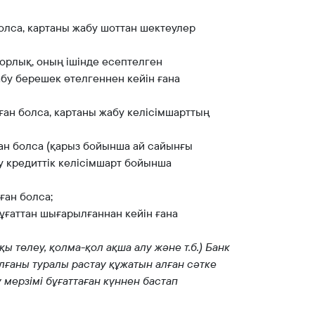
олса, картаны жабу шоттан шектеулер
орлық, оның ішінде есептелген
бу берешек өтелгеннен кейін ғана
ған болса, картаны жабу келісімшарттың
ған болса (қарыз бойынша ай сайынғы
у кредиттік келісімшарт бойынша
ған болса;
бұғаттан шығарылғаннан кейін ғана
ы төлеу, қолма-қол ақша алу және т.б.) Банк
лғаны туралы растау құжатын алған сәтке
 мерзімі бұғаттаған күннен бастап