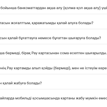
 бойынша банкоматтардан ақша алу (қолма-қол ақша алу) үш
тасын жоғалттым, қаражатымды қалай алуға болады?
сын қалай бұғаттауға немесе бұғаттан шығаруға болады?
нің Pay картамды алып қойды (бермеді), мен не істеуім кере
н қалай жабуға болады?
Қандай жағдайларда мобильді қосымшасында картаны жабу мүмкін еме