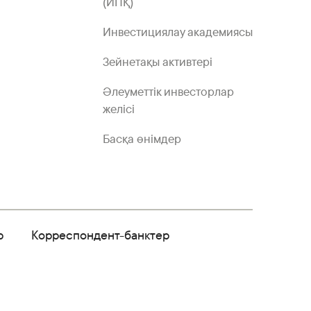
(ИПҚ)
Инвестициялау академиясы
Зейнетақы активтері
Әлеуметтік инвесторлар
желісі
Басқа өнімдер
р
Корреспондент-банктер