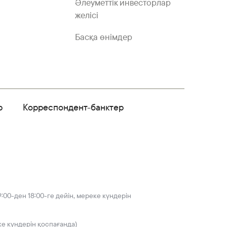
Әлеуметтік инвесторлар
желісі
Басқа өнімдер
р
Корреспондент-банктер
:00-ден 18:00-ге дейін, мереке күндерін
ке күндерін қоспағанда)