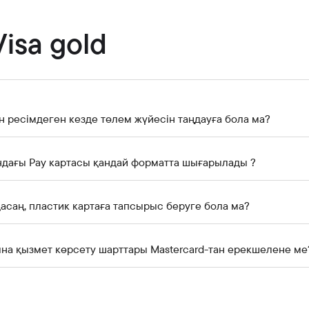
Банкте жұмыс істеу
Азаматтарды қабылдау
Visa gold
н ресімдеген кезде төлем жүйесін таңдауға бола ма?
ндағы Pay картасы қандай форматта шығарылады ?
дасаң, пластик картаға тапсырыс беруге бола ма?
ына қызмет көрсету шарттары Mastercard-тан ерекшелене ме