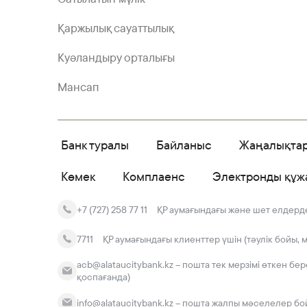
Қаржылық сауаттылық
Куәландыру орталығы
Мансап
Банк туралы
Байланыс
Жаңалықта
Көмек
Комплаенс
Электронды құж
+7 (727) 258 77 11
ҚР аумағындағы және шет елдердег
7711
ҚР аумағындағы клиенттер үшін (тәулік бойы, 
acb@alataucitybank.kz – пошта тек мерзімі өткен бе
қоспағанда)
info@alataucitybank.kz – пошта жалпы мәселелер бо