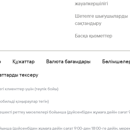
жауапкершілігі
Шетелге шығушыларды
сақтандыру
Басқа қызметтер
р
Құжаттар
Валюта бағамдары
Бөлімшеле
аттарды тексеру
і клиенттер үшін (тәулік бойы)
мобильді қоңыраулар тегін)
решекті реттеу мәселелері бойынша (дүйсенбіден жұмаға дейін сағат 9
йынша (дүйсенбіден жұмаға дейін сағат 9:00-ден 18:00-ге дейін, мере