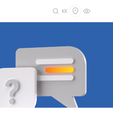
KK
ік