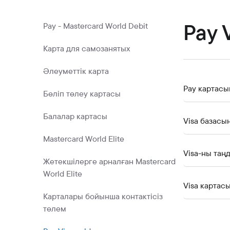
Коммерциялық қағаздар
Бонустық бағдарлама
Pay 
Pay - Mastercard World Debit
Kaspi QR
Карта для самозанятых
Әлеуметтік карта
Pay картасы
Бөліп төлеу картасы
Балалар картасы
Visa базасы
Mastercard World Elite
Visa-ны таң
Жетекшілерге арналған Mastercard
World Elite
Visa картас
Карталары бойынша контактісіз
төлем