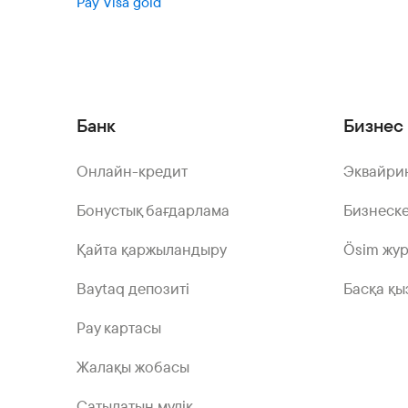
Pay Visa gold
Банк
Бизнес 
Онлайн-кредит
Эквайри
Бонустық бағдарлама
Бизнеске
Қайта қаржыландыру
Ösim жу
Baytaq депозиті
Басқа қы
Pay картасы
Жалақы жобасы
Сатылатын мүлік