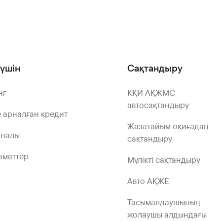
үшін
Сақтандыру
нг
КҚИ АҚЖМС
автосақтандыру
 арналған кредит
Жазатайым оқиғадан
рналы
сақтандыру
зметтер
Мүлікті сақтандыру
Авто АҚЖЕ
Тасымалдаушының
жолаушы алдындағы