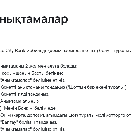
Банкте жұмыс істеу
Азаматтарды қабылдау
нықтамалар
tau City Bank мобильді қосымшасында шоттың болуы туралы
нықтаманы 2 жолмен алуға болады:
) қосымшаның Басты бетінде:
 "Анықтамалар" бөліміне өтіңіз,
 Қажетті анықтаманы таңдаңыз ("Шоттың бар екені туралы"),
 Қажетті тілді таңдаңыз,
 Анықтама алыңыз.
) "Менің Банкім"бөлімінде:
 Өнім (карта, депозит, ағымдағы шот) туралы мәліметтерге өті
 "Баптау" бөлімін таңдаңыз,
 "Анықтамалар" бөліміне өтіңіз,