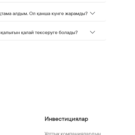
қтама алдым. Ол қанша күнге жарамды?
сқалығын қалай тексеруге болады?
Инвестициялар
Ұлттық компаниялардың