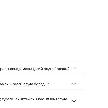
туралы анықтаманы қалай алуға болады?
таманы қалай алуға болады?
ық туралы анықтаманы басып шығаруға