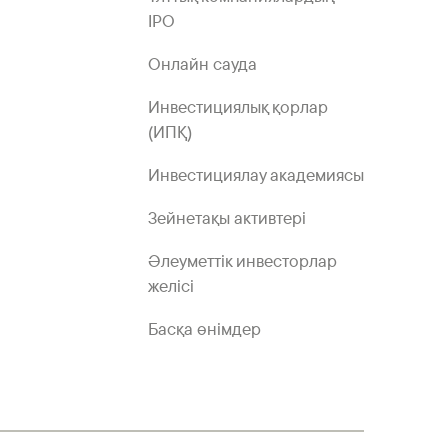
IPO
Онлайн сауда
Инвестициялық қорлар
(ИПҚ)
Инвестициялау академиясы
Зейнетақы активтері
Әлеуметтік инвесторлар
желісі
Басқа өнімдер