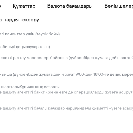
р
Құжаттар
Валюта бағамдары
Бөлімшеле
аттарды тексеру
і клиенттер үшін (тәулік бойы)
мобильді қоңыраулар тегін)
решекті реттеу мәселелері бойынша (дүйсенбіден жұмаға дейін сағат 9
йынша (дүйсенбіден жұмаға дейін сағат 9:00-ден 18:00-ге дейін, мере
у шарттары
Құпиялылық саясаты
мыту агенттігі банктік және өзге де операцияларды жүзеге асыруға 2
дамыту агенттігі бағалы қағаздар нарығындағы қызметті жүзеге асыру