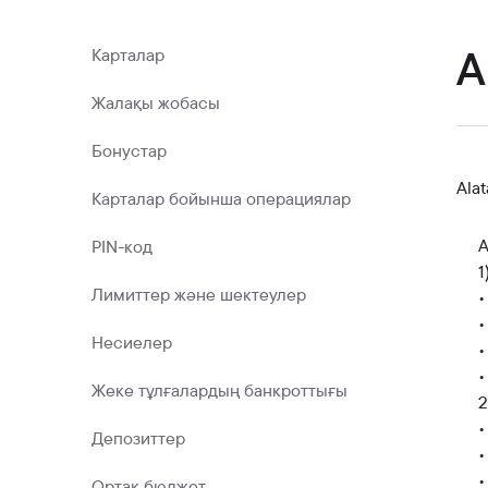
Коммерциялық қағаздар
Бонустық бағдарлама
А
Карталар
Kaspi QR
Жалақы жобасы
Бонустар
Ala
Карталар бойынша операциялар
А
PIN-код
1
Лимиттер және шектеулер
•
•
Несиелер
•
•
Жеке тұлғалардың банкроттығы
2
•
Депозиттер
•
•
Ортақ бюджет