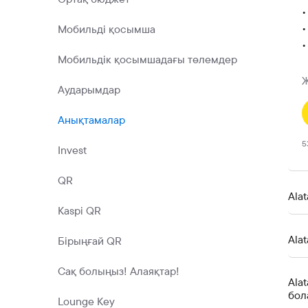
•
•
Мобильді қосымша
•
Мобильдік қосымшадағы төлемдер
Ж
Аударымдар
Анықтамалар
5
Invest
QR
Ala
Kaspi QR
Ala
Бірыңғай QR
Сақ болыңыз! Алаяқтар!
Ala
бол
Lounge Key