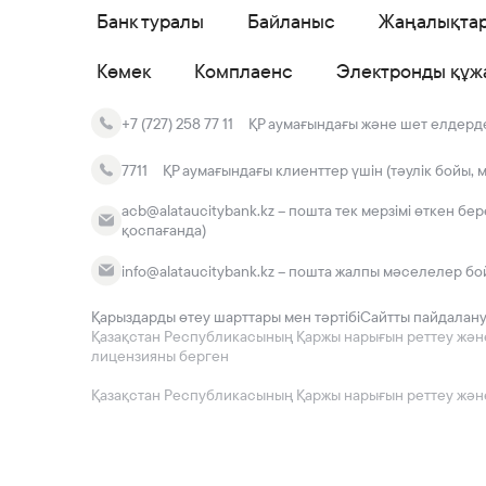
Банк туралы
Байланыс
Жаңалықта
Көмек
Комплаенс
Электронды құж
+7 (727) 258 77 11
ҚР аумағындағы және шет елдердег
7711
ҚР аумағындағы клиенттер үшін (тәулік бойы, 
acb@alataucitybank.kz – пошта тек мерзімі өткен бе
қоспағанда)
info@alataucitybank.kz – пошта жалпы мәселелер бо
Қарыздарды өтеу шарттары мен тәртібі
Сайтты пайдалан
Қазақстан Республикасының Қаржы нарығын реттеу және да
лицензияны берген
Қазақстан Республикасының Қаржы нарығын реттеу және 