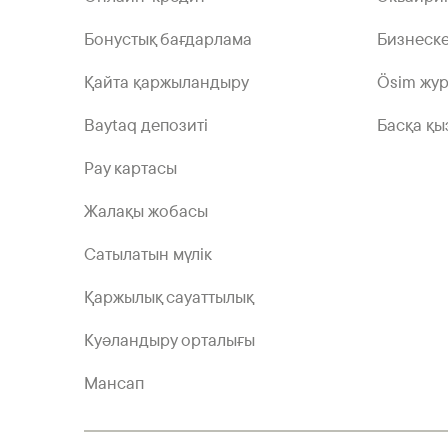
Бонустық бағдарлама
Бизнеске
Қайта қаржыландыру
Ösim жу
Baytaq депозиті
Басқа қы
Pay картасы
Жалақы жобасы
Сатылатын мүлік
Қаржылық сауаттылық
Куәландыру орталығы
Мансап