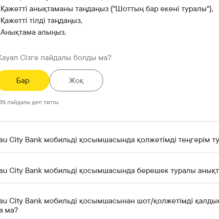
 Қажетті анықтаманы таңдаңыз ("Шоттың бар екені туралы"),
 Қажетті тілді таңдаңыз,
 Анықтама алыңыз.
ауап Сізге пайдалы болды ма?
Бар
Жоқ
3
%
пайдалы деп тапты
tau City Bank мобильді қосымшасында қолжетімді теңгерім 
tau City Bank мобильді қосымшасында берешек туралы анық
tau City Bank мобильді қосымшасынан шот/қолжетімді қалд
а ма?