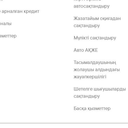
автосақтандыру
 арналған кредит
Жазатайым оқиғадан
рналы
сақтандыру
зметтер
Мүлікті сақтандыру
Авто АҚЖЕ
Тасымалдаушының
жолаушы алдындағы
жауапкершілігі
Шетелге шығушыларды
сақтандыру
Басқа қызметтер