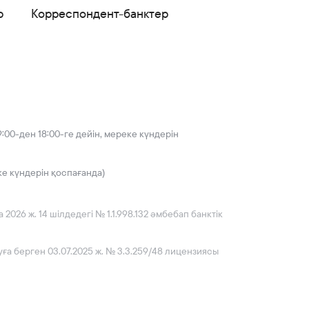
р
Корреспондент-банктер
:00-ден 18:00-ге дейін, мереке күндерін
ке күндерін қоспағанда)
026 ж. 14 шілдедегі № 1.1.998.132 әмбебап банктік
ға берген 03.07.2025 ж. № 3.3.259/48 лицензиясы