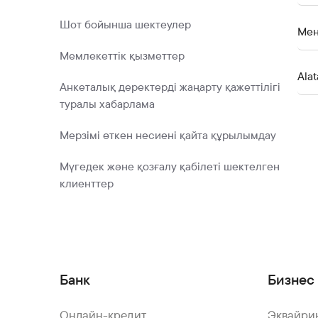
Шот бойынша шектеулер
Мен
Мемлекеттік қызметтер
Ala
Анкеталық деректерді жаңарту қажеттілігі
туралы хабарлама
Мерзімі өткен несиені қайта құрылымдау
Мүгедек және қозғалу қабілеті шектелген
клиенттер
Банк
Бизнес 
Онлайн-кредит
Эквайри