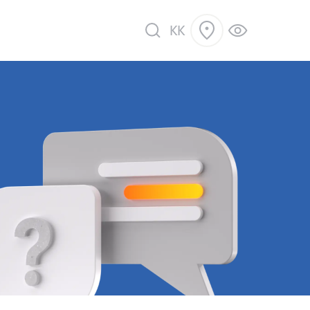
KK
ік