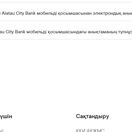
 Alatau City Bank мобильді қосымшасынан электрондық аны
tau City Bank мобильді қосымшасындағы анықтаманың түпнұ
үшін
Сақтандыру
нг
КҚИ АҚЖМС