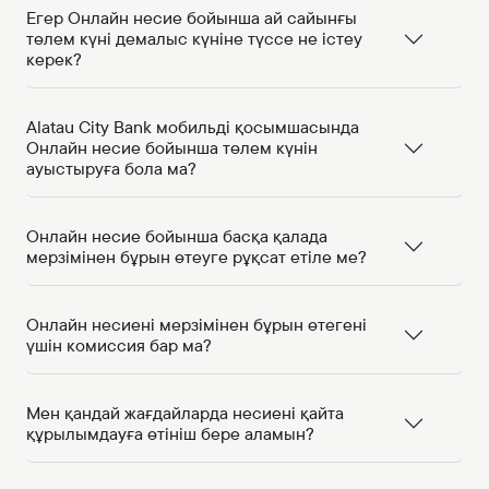
Егер Онлайн несие бойынша ай сайынғы
төлем күні демалыс күніне түссе не істеу
керек?
Alatau City Bank мобильді қосымшасында
Онлайн несие бойынша төлем күнін
ауыстыруға бола ма?
Онлайн несие бойынша басқа қалада
мерзімінен бұрын өтеуге рұқсат етіле ме?
Онлайн несиені мерзімінен бұрын өтегені
үшін комиссия бар ма?
Мен қандай жағдайларда несиені қайта
құрылымдауға өтініш бере аламын?