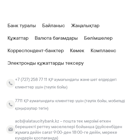
Банк туралы
Байланыс
Жаңалықтар
Құжаттар
Валюта бағамдары
Бөлімшелер
Корреспондент-банктер
Көмек
Комплаенс
Электронды құжаттарды тексеру
+7 (727) 258 77 11
ҚР аумағындағы және шет елдердегі
клиенттер үшін (тәулік бойы)
7711
ҚР аумағындағы клиенттер үшін (тәулік бойы, мобильді
қоңыраулар тегін)
acb@alataucitybank.kz – пошта тек мерзімі өткен
берешекті реттеу мәселелері бойынша (дүйсенбіден
жұмаға дейін сағат 9:00-ден 18:00-ге дейін, мереке
күндерін қоспағанда)