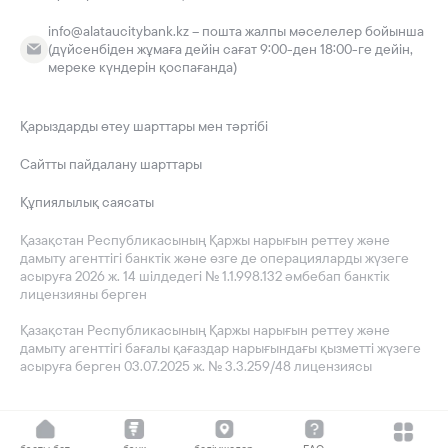
info@alataucitybank.kz – пошта жалпы мәселелер бойынша
(дүйсенбіден жұмаға дейін сағат 9:00-ден 18:00-ге дейін,
мереке күндерін қоспағанда)
Қарыздарды өтеу шарттары мен тәртібі
Сайтты пайдалану шарттары
Құпиялылық саясаты
Қазақстан Республикасының Қаржы нарығын реттеу және
дамыту агенттігі банктік және өзге де операцияларды жүзеге
асыруға 2026 ж. 14 шілдедегі № 1.1.998.132 әмбебап банктік
лицензияны берген
Қазақстан Республикасының Қаржы нарығын реттеу және
дамыту агенттігі бағалы қағаздар нарығындағы қызметті жүзеге
асыруға берген 03.07.2025 ж. № 3.3.259/48 лицензиясы