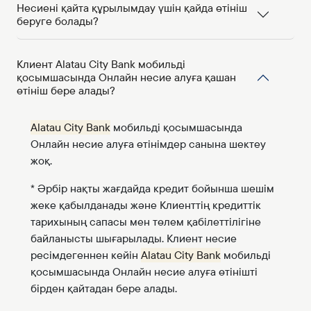
Несиені қайта құрылымдау үшін қайда өтініш
беруге болады?
Клиент Alatau City Bank мобильді
қосымшасында Онлайн несие алуға қашан
өтініш бере алады?
Alatau City Bank
мобильді қосымшасында
Онлайн несие алуға өтінімдер санына шектеу
жоқ.
* Әрбір нақты жағдайда кредит бойынша шешім
жеке қабылданады және Клиенттің кредиттік
тарихының сапасы мен төлем қабілеттілігіне
байланысты шығарылады. Клиент несие
ресімдегеннен кейін
Alatau City Bank
мобильді
қосымшасында Онлайн несие алуға өтінішті
бірден қайтадан бере алады.