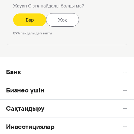
Жауап Сізге пайдалы болды ма?
Бар
Жоқ
89
%
пайдалы деп тапты
Банк
Бизнес үшін
Сақтандыру
Инвестициялар