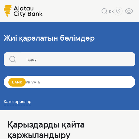
KK
Жиі қаралатын бөлімдер
BANK
PRIVATE
Категориялар
Қарыздарды қайта
қаржыландыру