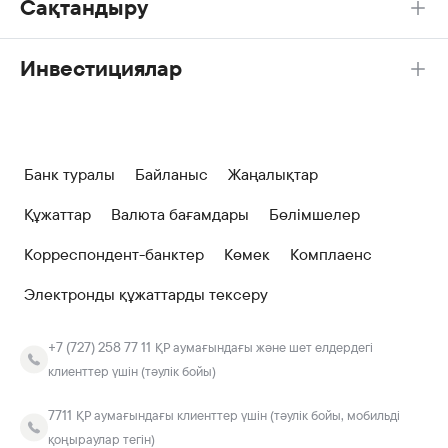
Сақтандыру
Инвестициялар
Банк туралы
Байланыс
Жаңалықтар
Құжаттар
Валюта бағамдары
Бөлімшелер
Корреспондент-банктер
Көмек
Комплаенс
Электронды құжаттарды тексеру
+7 (727) 258 77 11
ҚР аумағындағы және шет елдердегі
клиенттер үшін (тәулік бойы)
7711
ҚР аумағындағы клиенттер үшін (тәулік бойы, мобильді
қоңыраулар тегін)