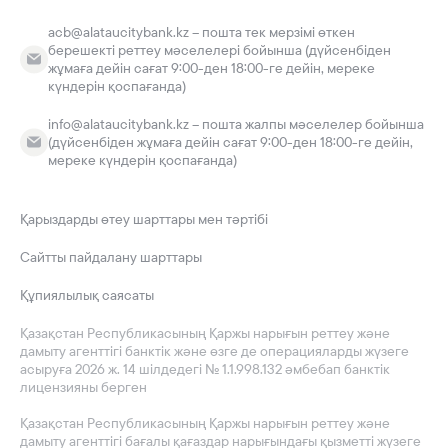
acb@alataucitybank.kz – пошта тек мерзімі өткен
берешекті реттеу мәселелері бойынша (дүйсенбіден
жұмаға дейін сағат 9:00-ден 18:00-ге дейін, мереке
күндерін қоспағанда)
info@alataucitybank.kz – пошта жалпы мәселелер бойынша
(дүйсенбіден жұмаға дейін сағат 9:00-ден 18:00-ге дейін,
мереке күндерін қоспағанда)
Қарыздарды өтеу шарттары мен тәртібі
Сайтты пайдалану шарттары
Құпиялылық саясаты
Қазақстан Республикасының Қаржы нарығын реттеу және
дамыту агенттігі банктік және өзге де операцияларды жүзеге
асыруға 2026 ж. 14 шілдедегі № 1.1.998.132 әмбебап банктік
лицензияны берген
Қазақстан Республикасының Қаржы нарығын реттеу және
дамыту агенттігі бағалы қағаздар нарығындағы қызметті жүзеге