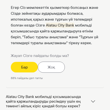
Егер Сіз мемлекеттік қызметкер болсаңыз және
Cізде зейнетақы аударымдары болмаса,
ипотекалық қарыз және тұрғын үй төлемдері
болған кезде Сізге
Alatau City Bank
мобильді
қосымшасында қайта қаржыландыруға өтінім
беріп, "Табыс туралы анықтама" және "Тұрғын үй
төлемдері туралы анықтаманы" тіркеу керек.
Жауап Сізге пайдалы болды ма?
Бар
Жоқ
88
%
пайдалы деп тапты
Alatau City Bank мобильді қосымшасында
қайта қаржыландыруды рәсімдеу үшін ең
төменгі айлық кіріс қандай болуы керек?