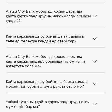
Alatau City Bank мобильді қосымшасында
қайта қаржыландырудың максималды сомасы
қандай?
Қайта қаржыландыру бойынша ай сайынғы
төлемді төлеудің қандай әдістері бар?
Alatau City Bank мобильді қосымшасында
қайта қаржыландыру бойынша төлем күнін
өзгертуге бола ма?
Қайта қаржыландыру бойынша басқа қалада
мерзімінен бұрын өтеуге рұқсат етіле ме?
Үшінші тұлғаның қайта қаржыландыруды өтеу
мүмкіндігі бар ма?