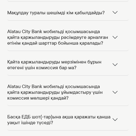
Мақұлдау туралы шешімді кім қабылдайды?
Alatau City Bank мобильді қосымшасында
қайта қаржыландыруды рәсімдеуге арналған
өтінім қандай шарттар бойынша қаралады?
Қайта қаржыландыруды мерзімінен бұрын
өтегені үшін комиссия бар ма?
Alatau City Bank мобильді қосымшасында
қайта қаржыландыруды ұйымдастыру үшін
комиссия мөлшері қандай?
Басқа ЕДБ шот(-тар)ына ақша қаражаты қанша
уақыт ішінде түседі?