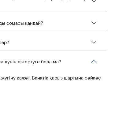
лды сомасы қандай?
бар?
 күнін өзгертуге бола ма?
жүгіну қажет. Банктік қарыз шартына сәйкес