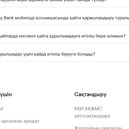
ity Bank мобильді қосымшасында қайта қаржыландыру туралы
айларда несиені қайта құрылымдауға өтініш бере аламын?
ұрылымдау үшін қайда өтініш беруге болады?
үшін
Сақтандыру
нг
КҚИ АҚЖМС
автосақтандыру
 арналған кредит
Жазатайым оқиғадан