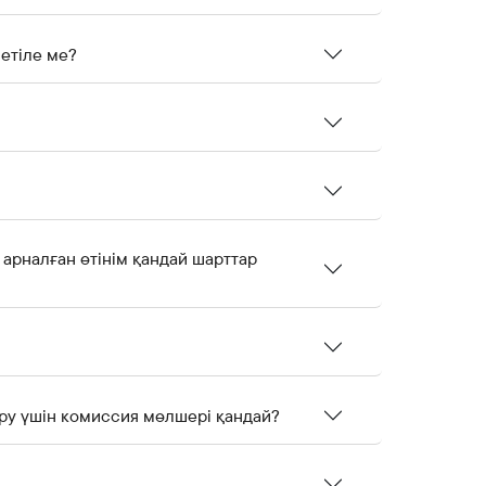
етіле ме?
арналған өтінім қандай шарттар
ру үшін комиссия мөлшері қандай?