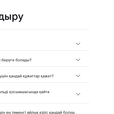
ндыру
ш беруге болады?
үшін қандай құжаттар қажет?
бильді қосымшасында қайта
ін ең төменгі айлық кіріс қандай болуы