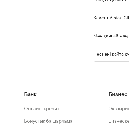
Клиент Alatau C
Мен қандай жағд
Несиені қайта қ
Банк
Бизнес 
Онлайн-кредит
Эквайри
Бонустық бағдарлама
Бизнеске