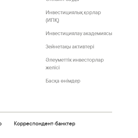
Инвестициялық қорлар
(ИПҚ)
Инвестициялау академиясы
Зейнетақы активтері
Әлеуметтік инвесторлар
желісі
Басқа өнімдер
р
Корреспондент-банктер