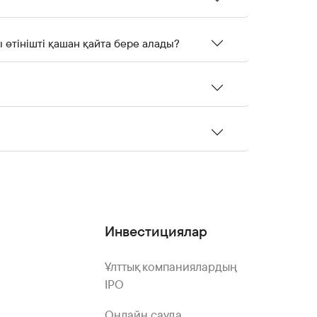
 өтінішті қашан қайта бере алады?
Инвестициялар
Ұлттық компаниялардың
IPO
Онлайн сауда