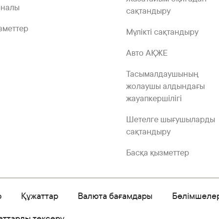
рналы
сақтандыру
зметтер
Мүлікті сақтандыру
Авто АҚЖЕ
Тасымалдаушының
жолаушы алдындағы
жауапкершілігі
Шетелге шығушыларды
сақтандыру
Басқа қызметтер
р
Құжаттар
Валюта бағамдары
Бөлімшеле
аттарды тексеру