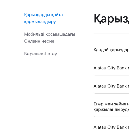
Коммерциялық қағаздар
Бонустық бағдарлама
Қарыз
Қарыздарды қайта
қаржыландыру
Kaspi QR
Мобильді қосымшадағы
Онлайн несие
Қандай қарызда
Берешекті өтеу
Alatau City Ban
Alatau City Ban
Егер мен зейнет
қаржыландыруды
Alatau City Ban