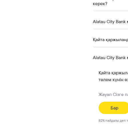
керек?
Alatau City Ba
Қайта қаржыланд
Alatau City Ban
Қайта қаржыл
төлем күнін ө
Жауап Сізге 
Бар
82
%
пайдалы деп 