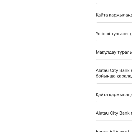
Қайта қаржыланд
Үшінші тұлғаның
Мақұлдау турал
Alatau City Ban
бойынша қарала
Қайта қаржыланд
Alatau City Ba
Басқа ЕДБ шот(-