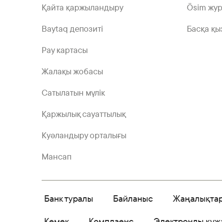
Қайта қаржыландыру
Ösim жу
Baytaq депозиті
Басқа қы
Pay картасы
Жалақы жобасы
Сатылатын мүлік
Қаржылық сауаттылық
Куәландыру орталығы
Мансап
Банк туралы
Байланыс
Жаңалықта
Көмек
Комплаенс
Электронды құж