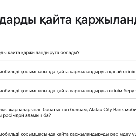
Банкте жұмыс істеу
Азаматтарды қабылдау
дарды қайта қаржыла
рды қайта қаржыландыруға болады?
k мобильді қосымшасында қайта қаржыландыруға қалай өтіні
k мобильді қосымшасында қайта қаржыландыруға өтінім беру 
ақы жарналарынан босатылған болсам, Alatau City Bank мо
 рәсімдей аламын ба?
k мобильді қосымшасында қайта қаржыландыруды рәсімдеу үш