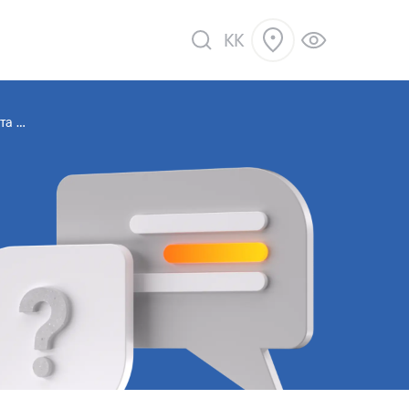
KK
а ...
ік