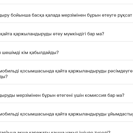
ыру бойынша басқа қалада мерзімінен бұрын өтеуге рұқсат 
 қайта қаржыландыруды өтеу мүмкіндігі бар ма?
ы шешімді кім қабылдайды?
k мобильді қосымшасында қайта қаржыландыруды рәсімдеуге 
ды?
ыруды мерзімінен бұрын өтегені үшін комиссия бар ма?
nk мобильді қосымшасында қайта қаржыландыруды ұйымдасты
тар)ына ақша қаражаты қанша уақыт ішінде түседі?