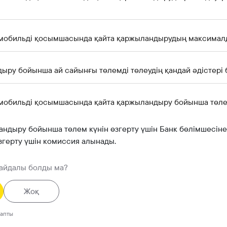
nk мобильді қосымшасында қайта қаржыландырудың максима
ыру бойынша ай сайынғы төлемді төлеудің қандай әдістері 
k мобильді қосымшасында қайта қаржыландыру бойынша төлем
андыру бойынша төлем күнін өзгерту үшін Банк бөлімшесіне 
згерту үшін комиссия алынады.
пайдалы болды ма?
Жоқ
тапты