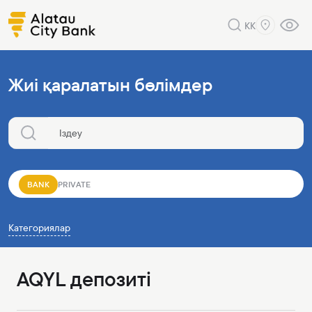
KK
Жиі қаралатын бөлімдер
BANK
PRIVATE
Категориялар
AQYL депозиті