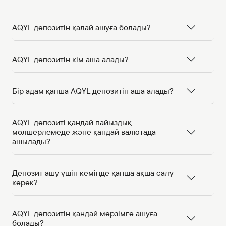
AQYL депозитін қалай ашуға болады?
AQYL депозитін кім аша алады?
Бір адам қанша AQYL депозитін аша алады?
AQYL депозиті қандай пайыздық
мөлшерлемеде және қандай валютада
ашылады?
Депозит ашу үшін кемінде қанша ақша салу
керек?
AQYL депозитін қандай мерзімге ашуға
болады?