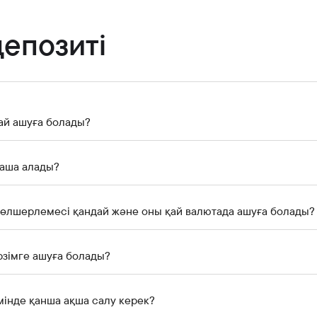
Банкте жұмыс істеу
Азаматтарды қабылдау
депозиті
лай ашуға болады?
 аша алады?
мөлшерлемесі қандай және оны қай валютада ашуға болады?
рзімге ашуға болады?
мінде қанша ақша салу керек?