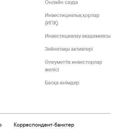
Онлайн сауда
Инвестициялық қорлар
(ИПҚ)
Инвестициялау академиясы
Зейнетақы активтері
Әлеуметтік инвесторлар
желісі
Басқа өнімдер
р
Корреспондент-банктер