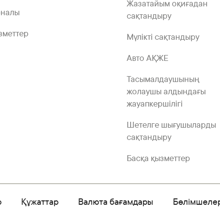
Жазатайым оқиғадан
рналы
сақтандыру
зметтер
Мүлікті сақтандыру
Авто АҚЖЕ
Тасымалдаушының
жолаушы алдындағы
жауапкершілігі
Шетелге шығушыларды
сақтандыру
Басқа қызметтер
р
Құжаттар
Валюта бағамдары
Бөлімшеле