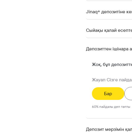
Jinaq+ депозитіне ке
Cыйақы қалай есепт
Депозиттен ішінара 
Жоқ, бұл депозитт
Жауап Сізге пайд
Бар
60
%
пайдалы деп тапты
Депозит мерзімін қа