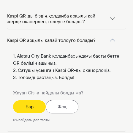
Kaspi QR-ды біздің қолданба арқылы қай
жерде сканерлеп, төлеуге болады?
Kaspi QR арқылы қалай төлеуге болады?
1. Alatau City Bank қолданбасындағы басты бетте
QR бөлімін ашыңыз.
2. Сатушы ұсынған Kaspi QR-ды сканерлеңіз.
3. Төлемді растаңыз. Болды!
Жауап Сізге пайдалы болды ма?
Бар
Жоқ
0
%
пайдалы деп тапты