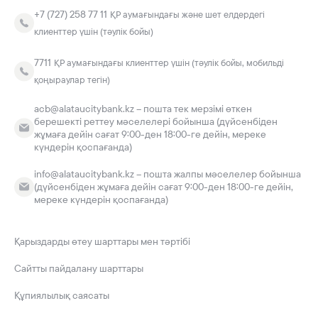
+7 (727) 258 77 11
ҚР аумағындағы және шет елдердегі
клиенттер үшін (тәулік бойы)
7711
ҚР аумағындағы клиенттер үшін (тәулік бойы, мобильді
қоңыраулар тегін)
acb@alataucitybank.kz – пошта тек мерзімі өткен
берешекті реттеу мәселелері бойынша (дүйсенбіден
жұмаға дейін сағат 9:00-ден 18:00-ге дейін, мереке
күндерін қоспағанда)
info@alataucitybank.kz – пошта жалпы мәселелер бойынша
(дүйсенбіден жұмаға дейін сағат 9:00-ден 18:00-ге дейін,
мереке күндерін қоспағанда)
Қарыздарды өтеу шарттары мен тәртібі
Сайтты пайдалану шарттары
Құпиялылық саясаты