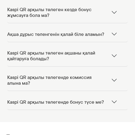
Kaspi QR арқылы төлеген кезде бонус
жұмсауға бола ма?
Ақша дұрыс төленгенін қалай біле аламын?
Kaspi QR арқылы төлеген ақшаны қалай
қайтаруға болады?
Kaspi QR арқылы төлегенде комиссия
алына ма?
Kaspi QR арқылы төлегенде бонус түсе ме?