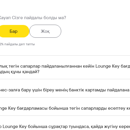
ауап Сізге пайдалы болды ма?
Бар
Жоқ
2
%
пайдалы деп тапты
лық тегін сапарлар пайдаланылғаннан кейін Lounge Key ба
удың құны қандай?
нес-залға бару үшін біреу менің банктік картамды пайдалана
nge Key бағдарламасы бойынша тегін сапарларды есептеу к
р Lounge Key бойынша сұрақтар туындаса, қайда жүгіну кере