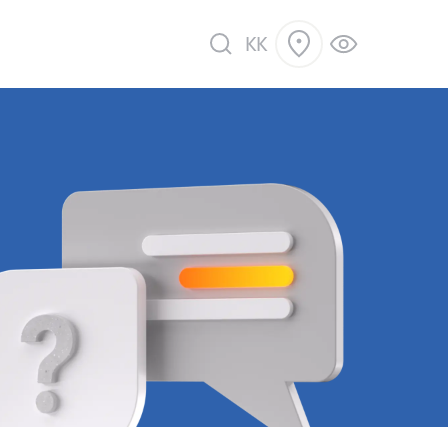
KK
ік