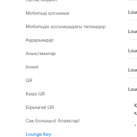
Lou
Мобильді қосымша
Мобильдік қосымшадағы төлемдер
Lou
Аударымдар
Lou
Анықтамалар
Invest
Lou
QR
Lou
Kaspi QR
Қ
Бірыңғай QR
қ
Сақ болыңыз! Алаяқтар!
•
Lounge Key