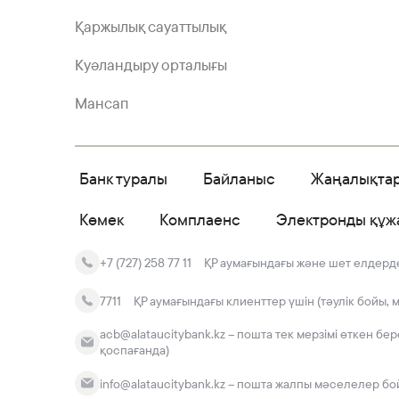
Қаржылық сауаттылық
Куәландыру орталығы
Мансап
Банк туралы
Байланыс
Жаңалықта
Көмек
Комплаенс
Электронды құж
+7 (727) 258 77 11
ҚР аумағындағы және шет елдердег
7711
ҚР аумағындағы клиенттер үшін (тәулік бойы, 
acb@alataucitybank.kz – пошта тек мерзімі өткен бе
қоспағанда)
info@alataucitybank.kz – пошта жалпы мәселелер бо