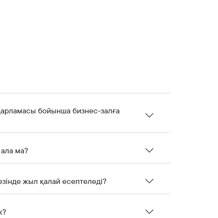
ғдарламасы бойынша бизнес-залға
 ала ма?
езінде жыл қалай есептеледі?
к?