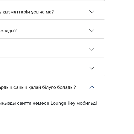
 қызметтерін ұсына ма?
 болады?
ардың санын қалай білуге болады?
хыңызды сайтта немесе Lounge Key мобильді