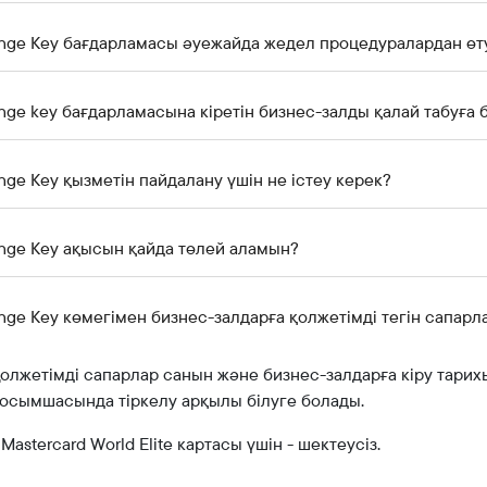
nge Key бағдарламасы әуежайда жедел процедуралардан өту
nge key бағдарламасына кіретін бизнес-залды қалай табуға
nge Key қызметін пайдалану үшін не істеу керек?
nge Key ақысын қайда төлей аламын?
nge Key көмегімен бизнес-залдарға қолжетімді тегін сапарл
олжетімді сапарлар санын және бизнес-залдарға кіру тари
осымшасында тіркелу арқылы білуге болады.
 Mastercard World Elite картасы үшін - шектеусіз.