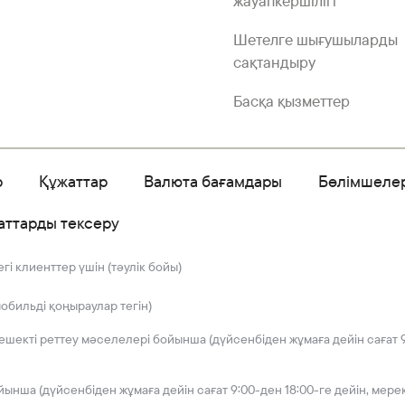
жауапкершілігі
Шетелге шығушыларды
сақтандыру
Басқа қызметтер
р
Құжаттар
Валюта бағамдары
Бөлімшеле
аттарды тексеру
і клиенттер үшін (тәулік бойы)
мобильді қоңыраулар тегін)
решекті реттеу мәселелері бойынша (дүйсенбіден жұмаға дейін сағат 9
йынша (дүйсенбіден жұмаға дейін сағат 9:00-ден 18:00-ге дейін, мере