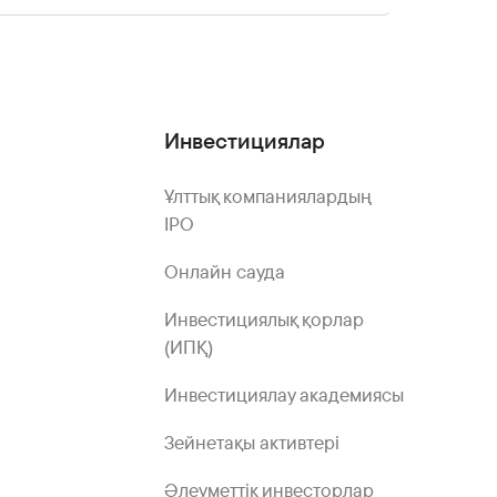
Инвестициялар
Ұлттық компаниялардың
IPO
Онлайн сауда
Инвестициялық қорлар
(ИПҚ)
Инвестициялау академиясы
Зейнетақы активтері
Әлеуметтік инвесторлар