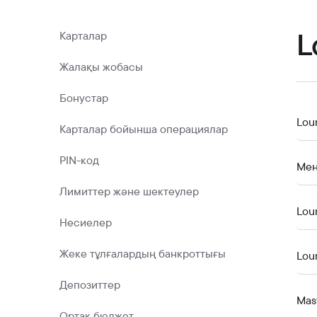
Коммерциялық қағаздар
Бонустық бағдарлама
L
Карталар
Kaspi QR
Жалақы жобасы
Бонустар
Lou
Карталар бойынша операциялар
PIN-код
Мен
Лимиттер және шектеулер
Lou
Несиелер
Жеке тұлғалардың банкроттығы
Lou
Депозиттер
Mas
Ортақ бюджет