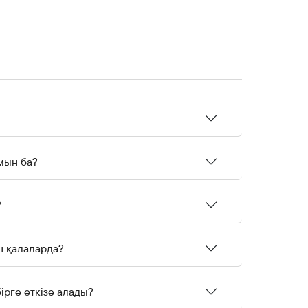
мын ба?
?
н қалаларда?
ірге өткізе алады?