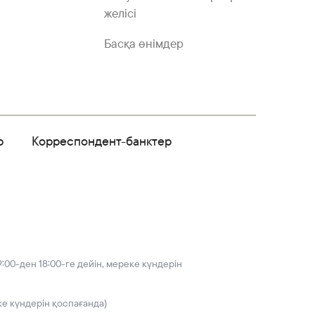
желісі
Басқа өнімдер
р
Корреспондент-банктер
:00-ден 18:00-ге дейін, мереке күндерін
ке күндерін қоспағанда)