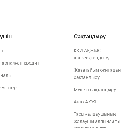
үшін
Сақтандыру
нг
КҚИ АҚЖМС
автосақтандыру
 арналған кредит
Жазатайым оқиғадан
рналы
сақтандыру
зметтер
Мүлікті сақтандыру
Авто АҚЖЕ
Тасымалдаушының
жолаушы алдындағы