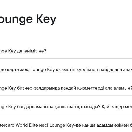
Банкте жұмыс істеу
Азаматтарды қабылдау
ounge Key
nge Key дегеніміз не?
де карта жоқ, Lounge Key қызметін куәлікпен пайдалана ала
nge Key бизнес-залдарында қандай қызметтерді ала аламын
nge Key бағдарламасына қанша зал қатысады? Қай елдер ме
tercard World Elite иесі Lounge Key-де қанша адамды өзімен б