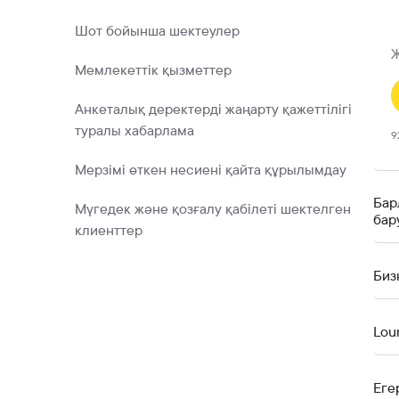
Шот бойынша шектеулер
Ж
Мемлекеттік қызметтер
Анкеталық деректерді жаңарту қажеттілігі
туралы хабарлама
9
Мерзімі өткен несиені қайта құрылымдау
Бар
Мүгедек және қозғалу қабілеті шектелген
бар
клиенттер
Биз
Lou
Еге