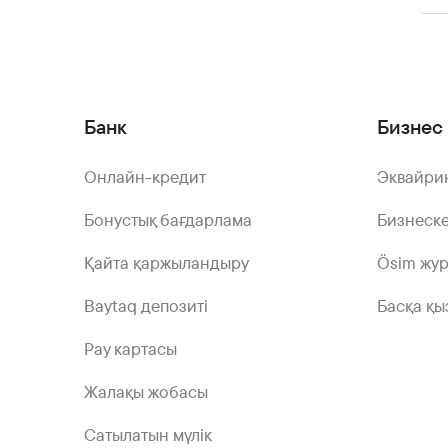
Банк
Бизнес 
Онлайн-кредит
Эквайри
Бонустық бағдарлама
Бизнеске
Қайта қаржыландыру
Ösim жу
Baytaq депозиті
Басқа қы
Pay картасы
Жалақы жобасы
Сатылатын мүлік