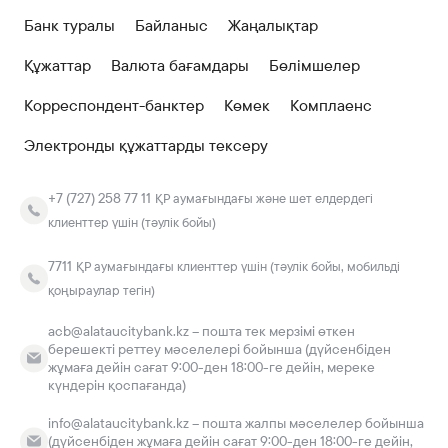
Банк туралы
Байланыс
Жаңалықтар
Құжаттар
Валюта бағамдары
Бөлімшелер
Корреспондент-банктер
Көмек
Комплаенс
Электронды құжаттарды тексеру
+7 (727) 258 77 11
ҚР аумағындағы және шет елдердегі
клиенттер үшін (тәулік бойы)
7711
ҚР аумағындағы клиенттер үшін (тәулік бойы, мобильді
қоңыраулар тегін)
acb@alataucitybank.kz – пошта тек мерзімі өткен
берешекті реттеу мәселелері бойынша (дүйсенбіден
жұмаға дейін сағат 9:00-ден 18:00-ге дейін, мереке
күндерін қоспағанда)
info@alataucitybank.kz – пошта жалпы мәселелер бойынша
(дүйсенбіден жұмаға дейін сағат 9:00-ден 18:00-ге дейін,