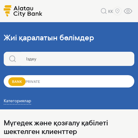
KK
Жиі қаралатын бөлімдер
BANK
PRIVATE
Категориялар
Мүгедек және қозғалу қабілеті
шектелген клиенттер