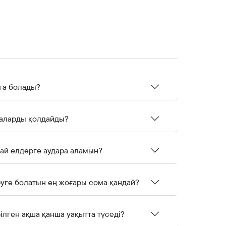
ға болады?
таларды қолдайды?
ай елдерге аудара аламын?
уге болатын ең жоғары сома қандай?
лген ақша қанша уақытта түседі?