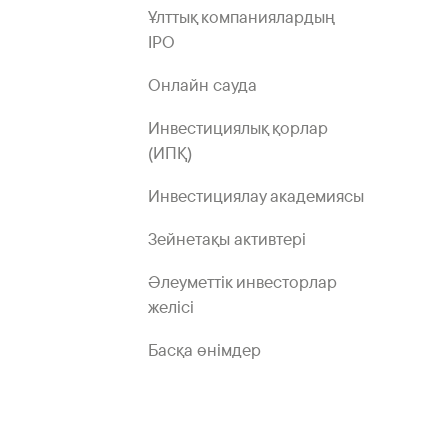
Ұлттық компаниялардың
IPO
Онлайн сауда
Инвестициялық қорлар
(ИПҚ)
Инвестициялау академиясы
Зейнетақы активтері
Әлеуметтік инвесторлар
желісі
Басқа өнімдер