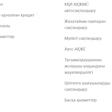
нг
КҚИ АҚЖМС
автосақтандыру
 арналған кредит
Жазатайым оқиғадан
рналы
сақтандыру
зметтер
Мүлікті сақтандыру
Авто АҚЖЕ
Тасымалдаушының
жолаушы алдындағы
жауапкершілігі
Шетелге шығушыларды
сақтандыру
Басқа қызметтер