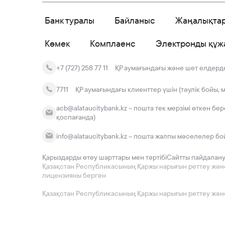
Банк туралы
Байланыс
Жаңалықта
Көмек
Комплаенс
Электронды құж
+7 (727) 258 77 11
ҚР аумағындағы және шет елдердег
7711
ҚР аумағындағы клиенттер үшін (тәулік бойы, 
acb@alataucitybank.kz – пошта тек мерзімі өткен бе
қоспағанда)
info@alataucitybank.kz – пошта жалпы мәселелер бо
Қарыздарды өтеу шарттары мен тәртібі
Сайтты пайдалан
Қазақстан Республикасының Қаржы нарығын реттеу және да
лицензияны берген
Қазақстан Республикасының Қаржы нарығын реттеу және 