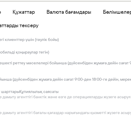
р
Құжаттар
Валюта бағамдары
Бөлімшеле
аттарды тексеру
і клиенттер үшін (тәулік бойы)
мобильді қоңыраулар тегін)
решекті реттеу мәселелері бойынша (дүйсенбіден жұмаға дейін сағат 9
йынша (дүйсенбіден жұмаға дейін сағат 9:00-ден 18:00-ге дейін, мере
у шарттары
Құпиялылық саясаты
мыту агенттігі банктік және өзге де операцияларды жүзеге асыруға 2
дамыту агенттігі бағалы қағаздар нарығындағы қызметті жүзеге асыру