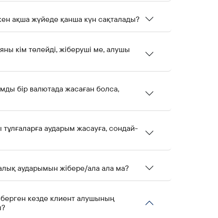
ен ақша жүйеде қанша күн сақталады?
ны кім төлейді, жіберуші ме, алушы
мды бір валютада жасаған болса,
тұлғаларға аударым жасауға, сондай-
алық аударымын жібере/ала ала ма?
іберген кезде клиент алушының
ы?