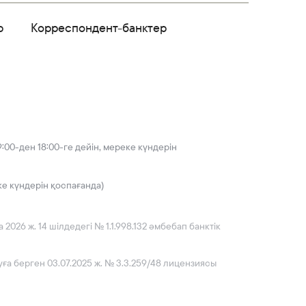
р
Корреспондент-банктер
:00-ден 18:00-ге дейін, мереке күндерін
ке күндерін қоспағанда)
026 ж. 14 шілдедегі № 1.1.998.132 әмбебап банктік
ға берген 03.07.2025 ж. № 3.3.259/48 лицензиясы