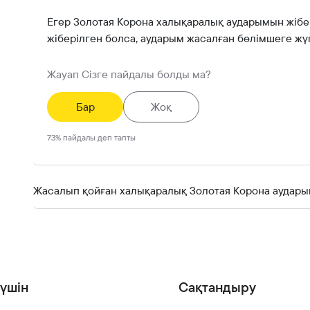
Егер Золотая Корона халықаралық аударымын жібе
жіберілген болса, аударым жасалған бөлімшеге жүг
Жауап Сізге пайдалы болды ма?
Бар
Жоқ
73
%
пайдалы деп тапты
Жасалып қойған халықаралық Золотая Корона аударым
үшін
Сақтандыру