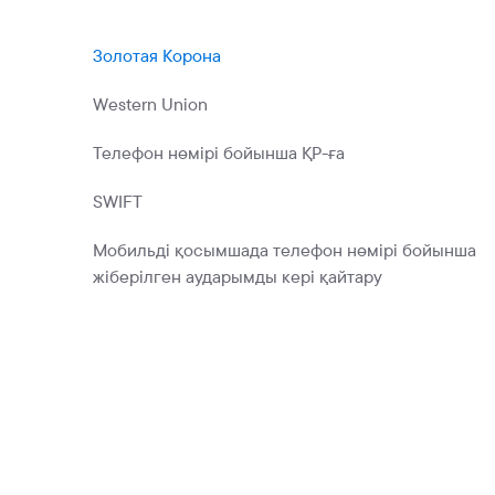
Коммерциялық қағаздар
Бонустық бағдарлама
Золотая Корона
Kaspi QR
Western Union
Телефон нөмірі бойынша ҚР-ға
SWIFT
Мобильді қосымшада телефон нөмірі бойынша
жіберілген аударымды кері қайтару