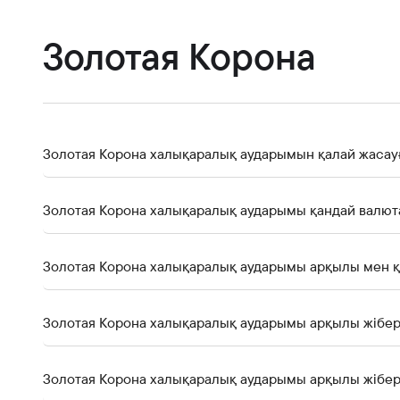
Банкте жұмыс істеу
Азаматтарды қабылдау
Золотая Корона
Золотая Корона халықаралық аударымын қалай жасау
Золотая Корона халықаралық аударымы қандай валю
Золотая Корона халықаралық аударымы арқылы мен қ
Золотая Корона халықаралық аударымы арқылы жібер
Золотая Корона халықаралық аударымы арқылы жібері