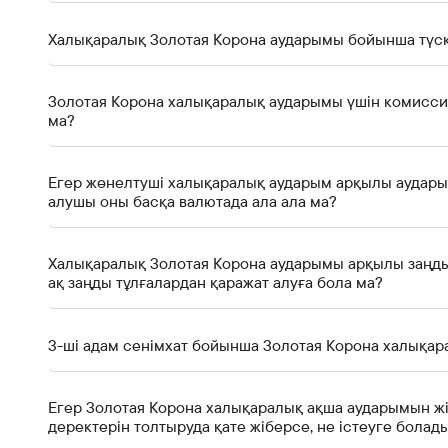
Халықаралық Золотая Корона аударымы бойынша түск
Золотая Корона халықаралық аударымы үшін комиссия
ма?
Егер жөнелтуші халықаралық аударым арқылы аудары
алушы оны басқа валютада ала ала ма?
Халықаралық Золотая Корона аударымы арқылы заңды 
ақ заңды тұлғалардан қаражат алуға бола ма?
3-ші адам сенімхат бойынша Золотая Корона халықар
Егер Золотая Корона халықаралық ақша аударымын ж
деректерін толтыруда қате жіберсе, не істеуге болад