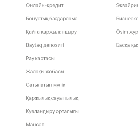
Онлайн-кредит
Эквайри
Бонустық бағдарлама
Бизнеске
Қайта қаржыландыру
Ösim жу
Baytaq депозиті
Басқа қы
Pay картасы
Жалақы жобасы
Сатылатын мүлік
Қаржылық сауаттылық
Куәландыру орталығы
Мансап