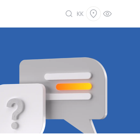
KK
ік