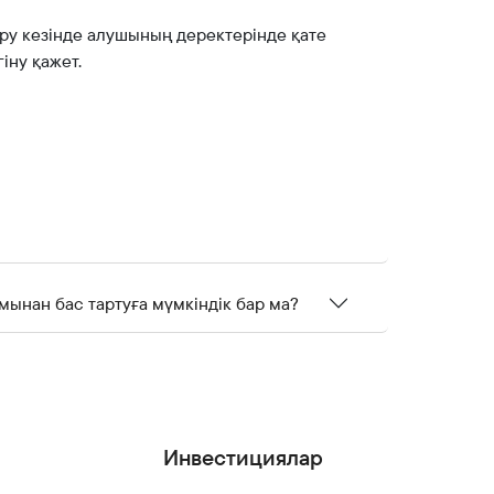
ру кезінде алушының деректерінде қате
іну қажет.
ынан бас тартуға мүмкіндік бар ма?
Инвестициялар