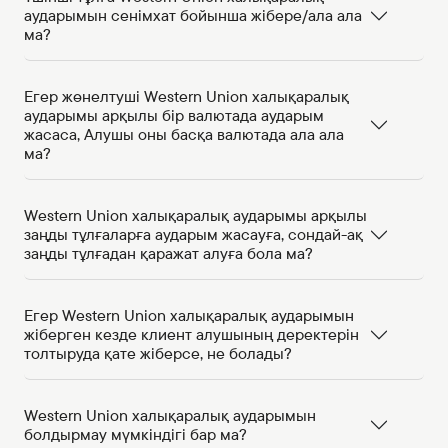
аударымын сенімхат бойынша жібере/ала ала
ма?
Егер жөнелтуші Western Union халықаралық
аударымы арқылы бір валютада аударым
жасаса, Алушы оны басқа валютада ала ала
ма?
Western Union халықаралық аударымы арқылы
заңды тұлғаларға аударым жасауға, сондай-ақ
заңды тұлғадан қаражат алуға бола ма?
Егер Western Union халықаралық аударымын
жіберген кезде клиент алушының деректерін
толтыруда қате жіберсе, не болады?
Western Union халықаралық аударымын
болдырмау мүмкіндігі бар ма?