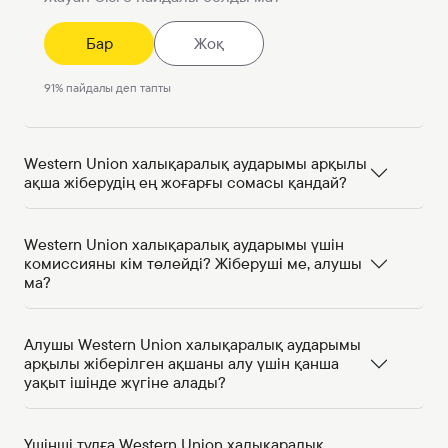
Бар
Жоқ
91
%
пайдалы деп тапты
Western Union халықаралық аударымы арқылы
ақша жіберудің ең жоғарғы сомасы қандай?
Western Union халықаралық аударымы үшін
комиссияны кім төлейді? Жіберуші ме, алушы
ма?
Алушы Western Union халықаралық аударымы
арқылы жіберілген ақшаны алу үшін қанша
уақыт ішінде жүгіне алады?
Үшінші тұлға Western Union халықаралық