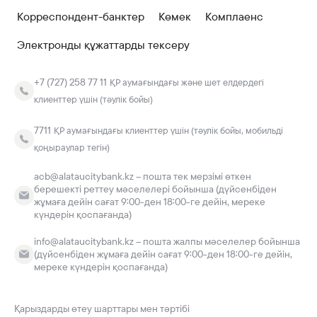
Корреспондент-банктер
Көмек
Комплаенс
Электронды құжаттарды тексеру
+7 (727) 258 77 11
ҚР аумағындағы және шет елдердегі
клиенттер үшін (тәулік бойы)
7711
ҚР аумағындағы клиенттер үшін (тәулік бойы, мобильді
қоңыраулар тегін)
acb@alataucitybank.kz – пошта тек мерзімі өткен
берешекті реттеу мәселелері бойынша (дүйсенбіден
жұмаға дейін сағат 9:00-ден 18:00-ге дейін, мереке
күндерін қоспағанда)
info@alataucitybank.kz – пошта жалпы мәселелер бойынша
(дүйсенбіден жұмаға дейін сағат 9:00-ден 18:00-ге дейін,
мереке күндерін қоспағанда)
Қарыздарды өтеу шарттары мен тәртібі