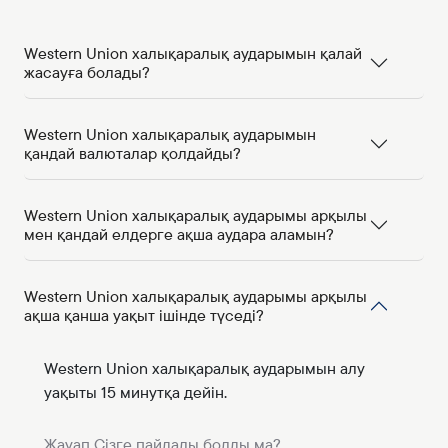
Western Union халықаралық аударымын қалай
жасауға болады?
Western Union халықаралық аударымын
қандай валюталар қолдайды?
Western Union халықаралық аударымы арқылы
мен қандай елдерге ақша аудара аламын?
Western Union халықаралық аударымы арқылы
ақша қанша уақыт ішінде түседі?
Western Union халықаралық аударымын алу
уақыты 15 минутқа дейін.
Жауап Сізге пайдалы болды ма?