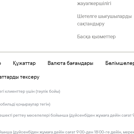
жауапкершілігі
Шетелге шығушыларды
сақтандыру
Басқа қызметтер
р
Құжаттар
Валюта бағамдары
Бөлімшеле
аттарды тексеру
і клиенттер үшін (тәулік бойы)
мобильді қоңыраулар тегін)
решекті реттеу мәселелері бойынша (дүйсенбіден жұмаға дейін сағат 9
йынша (дүйсенбіден жұмаға дейін сағат 9:00-ден 18:00-ге дейін, мере