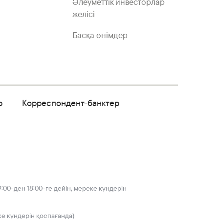
Әлеуметтік инвесторлар
желісі
Басқа өнімдер
р
Корреспондент-банктер
:00-ден 18:00-ге дейін, мереке күндерін
ке күндерін қоспағанда)