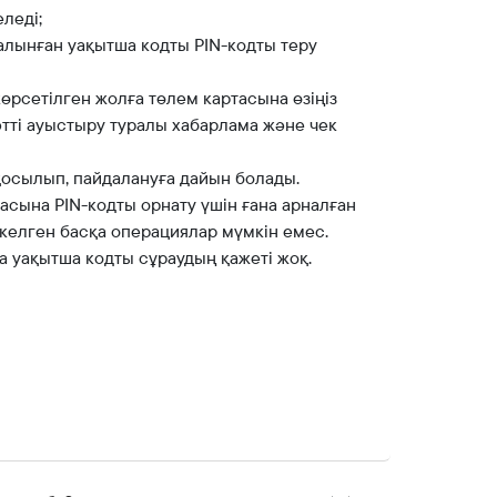
леді;
 алынған уақытша кодты PIN-кодты теру
көрсетілген жолға төлем картасына өзіңіз
сәтті ауыстыру туралы хабарлама және чек
 қосылып, пайдалануға дайын болады.
асына PIN-кодты орнату үшін ғана арналған
 келген басқа операциялар мүмкін емес.
а уақытша кодты сұраудың қажеті жоқ.