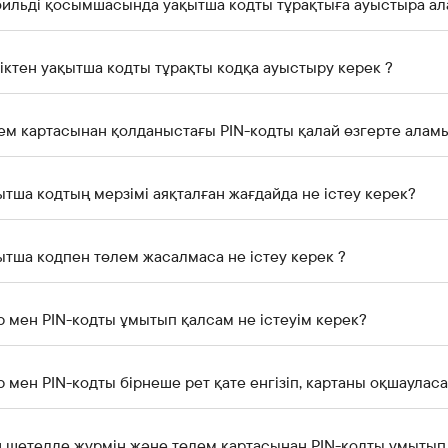
ильді қосымшасында уақытша кодты тұрақтыға ауыстыра ал
іктен уақытша кодты тұрақты кодқа ауыстыру керек ?
ем картасынан қолданыстағы PIN-кодты қалай өзгерте алам
ытша кодтың мерзімі аяқталған жағдайда не істеу керек?
ытша кодпен төлем жасалмаса не істеу керек ?
р мен PIN-кодты ұмытып қалсам не істеуім керек?
р мен PIN-кодты бірнеше рет қате енгізіп, картаны оқшауласа
 шетелде жүрмін және төлем картасынан PIN-кодты ұмытып