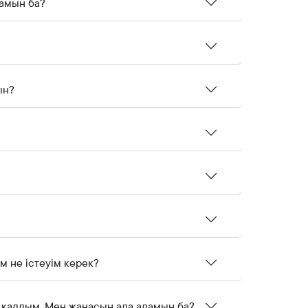
амын ба?
ын?
м не істеуім керек?
 қалдым. Мен жаңасын ала аламын ба?