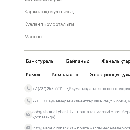
Қаржылық сауаттылық
Куәландыру орталығы
Мансап
Банк туралы
Байланыс
Жаңалықта
Көмек
Комплаенс
Электронды құж
+7 (727) 258 77 11
ҚР аумағындағы және шет елдердег
7711
ҚР аумағындағы клиенттер үшін (тәулік бойы, 
acb@alataucitybank.kz – пошта тек мерзімі өткен бе
қоспағанда)
info@alataucitybank.kz – пошта жалпы мәселелер бо