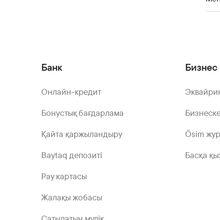
Банк
Бизнес 
Онлайн-кредит
Эквайри
Бонустық бағдарлама
Бизнеске
Қайта қаржыландыру
Ösim жу
Baytaq депозиті
Басқа қы
Pay картасы
Жалақы жобасы
Сатылатын мүлік