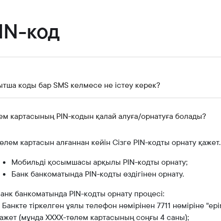
Банкте жұмыс істеу
Азаматтарды қабылдау
IN-код
ытша коды бар SMS келмесе не істеу керек?
ем картасының PIN-кодын қалай алуға/орнатуға болады?
өлем картасын алғаннан кейін Сізге PIN-кодты орнату қажет
Мобильді қосымшасы арқылы PIN-кодты орнату;
Банк банкоматында PIN-кодты өздігінен орнату.
анк банкоматында PIN-кодты орнату процесі:
. Банкте тіркелген ұялы телефон нөмірінен 7711 нөміріне "e
ажет (мұнда ХХХХ-төлем картасының соңғы 4 саны);