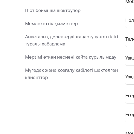
Моб
Шот бойынша шектеулер
Нел
Мемлекеттік қызметтер
Анкеталық деректерді жаңарту қажеттілігі
Төл
туралы хабарлама
Мерзімі өткен несиені қайта құрылымдау
Уақ
Мүгедек және қозғалу қабілеті шектелген
Уақ
клиенттер
Еге
Еге
Мен