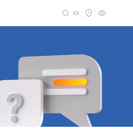
KK
ік