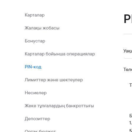
Коммерциялық қағаздар
Бонустық бағдарлама
P
Карталар
Kaspi QR
Жалақы жобасы
Бонустар
Уақ
Карталар бойынша операциялар
PIN-код
Төл
Лимиттер және шектеулер
Т
Несиелер
Жеке тұлғалардың банкроттығы
Б
Депозиттер
1
қ
Ортақ бюджет