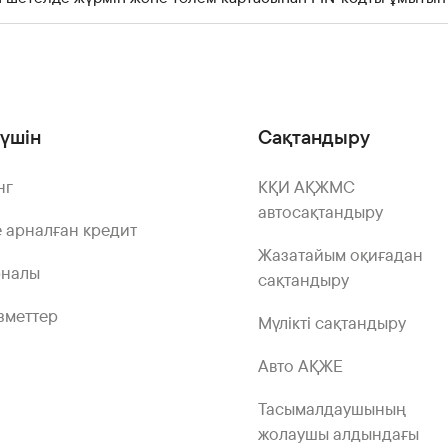
үшін
Сақтандыру
нг
КҚИ АҚЖМС
автосақтандыру
 арналған кредит
Жазатайым оқиғадан
рналы
сақтандыру
зметтер
Мүлікті сақтандыру
Авто АҚЖЕ
Тасымалдаушының
жолаушы алдындағы