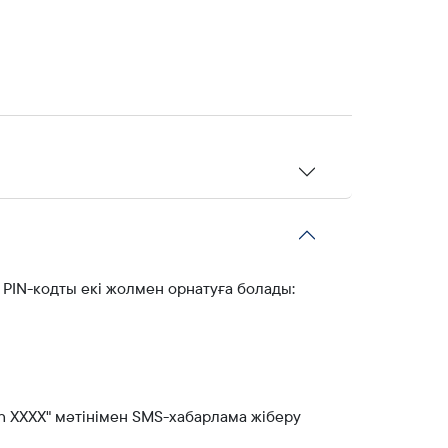
. PIN-кодты екі жолмен орнатуға болады:
pin ХХХХ" мәтінімен SMS-хабарлама жіберу