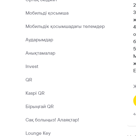
2
3
Мобильді қосымша
ж
Мобильдік қосымшадағы төлемдер
4
о
Аударымдар
б
5
Анықтамалар
М
ж
Invest
Е
QR
Ж
Kaspi QR
Бірыңғай QR
4
Сақ болыңыз! Алаяқтар!
Lounge Key