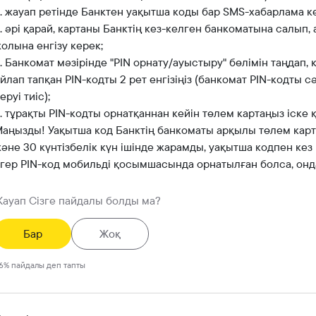
. жауап ретінде Банктен уақытша коды бар SMS-хабарлама ке
. әрі қарай, картаны Банктің кез-келген банкоматына салып,
олына енгізу керек;
. Банкомат мәзірінде "PIN орнату/ауыстыру" бөлімін таңдап, 
йлап тапқан PIN-кодты 2 рет енгізіңіз (банкомат PIN-кодты 
еруі тиіс);
. тұрақты PIN-кодты орнатқаннан кейін төлем картаңыз іске
аңызды! Уақытша код Банктің банкоматы арқылы төлем карт
әне 30 күнтізбелік күн ішінде жарамды, уақытша кодпен кез
гер PIN-код мобильді қосымшасында орнатылған болса, онд
ауап Сізге пайдалы болды ма?
Бар
Жоқ
6
%
пайдалы деп тапты