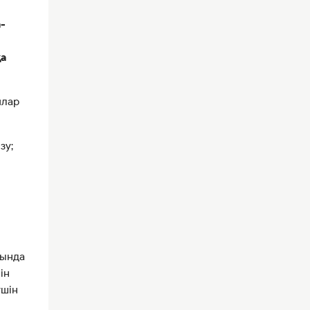
-
қа
ялар
зу;
йында
ін
үшін