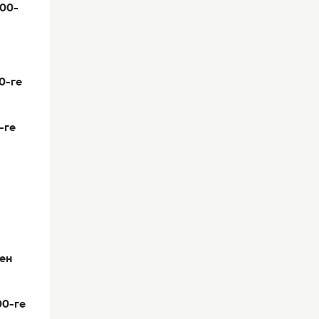
:00-
0-ге
-ге
ден
00-ге