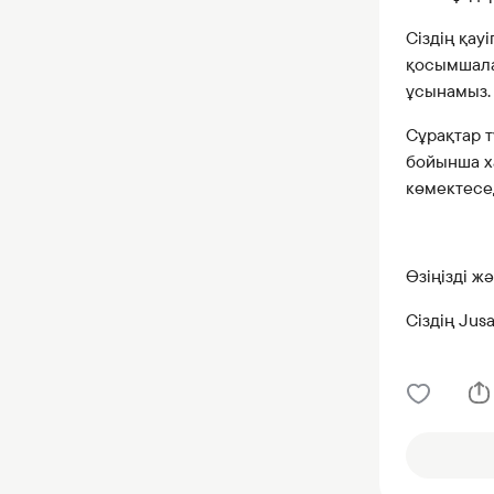
Сіздің қау
қосымшала
ұсынамыз.
Сұрақтар т
бойынша ха
көмектесе
Өзіңізді 
Сіздің Jus