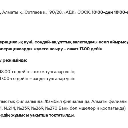
,
Алматы қ., Сәтпаев к., 90/28, «АДК» СОСК,
10:00-ден 18:00-
перациялық күні, сондай-ақ ұлттық валютадағы есеп айырыс
перацияларды жүзеге асыру - сағат 17.00 дейін
у режимінде:
18.00-ге дейін – жеке тұлғалар үшін;
17.00-ге дейін – заңды тұлғалар үшін
лыстық филиалында, Жамбыл филиалында, Алматы филиалы
1, №214, №259, №269, №270 Банк бөлімшелерін қоспағанда)
рдің жұмысы уақытша тоқтатылды.