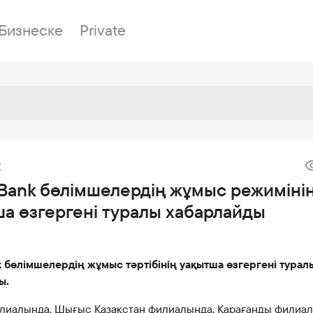
Бизнеске
Private
Бөлімшелер
2
у
Біздің банк
Сатылатын мүл
Банкингке кіру
Bank бөлімшелердің жұмыс режиміні
лы
Сұрақ-жауап
Сатып алу
а өзгергені туралы хабарлайды
р
я
Құжаттар
ESG
дер
Бөлімшелер
k бөлімшелердің жұмыс тәртібінің уақытша өзгергені турал
ғаздар
Жаңалықтар
ы.
Корреспондент банктер
лиалында, Шығыс Қазақстан филиалында, Қарағанды филиал