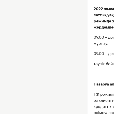
2022 жылғ
саттық уа
режимде ж
жәрдемдес
09.00 – де
жүргізу;
09.00 – де
тәулік бой
Назарға а
ТЖ режимі
өз клиентт
кредиттік 
өсімпұлда