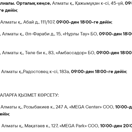
лиалы. Орталық кеңсе,
Алматы қ., Қажымұқан к-сі, 45-үй,
09
ге дейін
;
Алматы қ., Абай д., 111/107,
09:00-ден 18:00-ге дейін
;
,
Алматы қ., Әл-Фараби д., 15, «Нұрлы Тау» БО,
09:00-ден 18:0
,
Алматы қ., Төле би к., 83, «Амбассадор» БО,
09:00-ден 18:00
,
Алматы қ.,Радостовец к-сі, 183а,
09:00-ден 18:00-ге дейін
;
ҒАЛАРҒА ҚЫЗМЕТ КӨРСЕТУ:
,
Алматы қ., Розыбакиев к., 247 А, «MEGA Center» СОО,
10:00-
ейін
;
,
Алматы қ., Мақатаев к., 127, «MEGA Park» СОО,
10:00-ден 20: