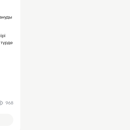
лануды
ірі
 түрде
968