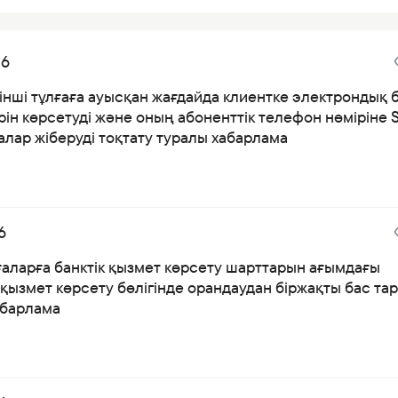
26
інші тұлғаға ауысқан жағдайда клиентке электрондық 
ін көрсетуді және оның абоненттік телефон нөміріне 
лар жіберуді тоқтату туралы хабарлама
6
ғаларға банктік қызмет көрсету шарттарын ағымдағы
қызмет көрсету бөлігінде орандаудан біржақты бас тар
абарлама