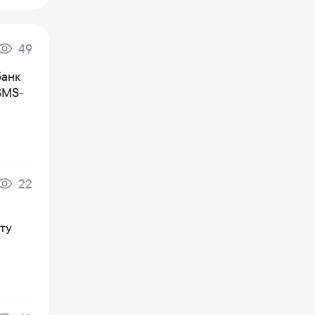
49
банк
SMS-
22
ту