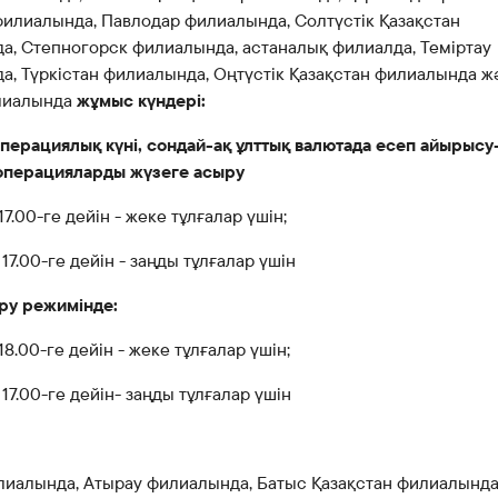
Банкте жұмыс істеу
филиалында, Павлодар филиалында, Солтүстік Қазақстан
Азаматтарды қабылдау
а, Степногорск филиалында, астаналық филиалда, Теміртау
а, Түркістан филиалында, Оңтүстік Қазақстан филиалында ж
лиалында
жұмыс күндері:
операциялық күні, сондай-ақ ұлттық валютада есеп айырысу
операцияларды жүзеге асыру
17.00-ге дейін - жеке тұлғалар үшін;
 17.00-ге дейін - заңды тұлғалар үшін
еру режимінде:
18.00-ге дейін - жеке тұлғалар үшін;
 17.00-ге дейін- заңды тұлғалар үшін
лиалында, Атырау филиалында, Батыс Қазақстан филиалында