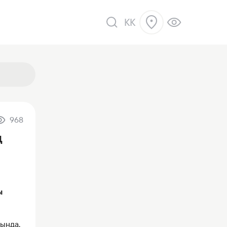
KK
968
ік
ң
ы
ында,