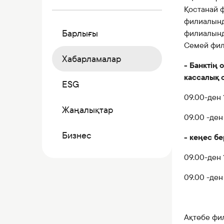
Коммерциялық қағаздар
Қостанай 
Бонустық бағдарлама
филиалынд
Барлығы
филиалынд
Kaspi QR
Семей фи
Хабарламалар
- Банктің 
кассалық 
ESG
09.00-ден 
Жаңалықтар
09.00 -ден
Бизнес
- кеңес б
09.00-ден 
09.00 -ден
Ақтөбе фи