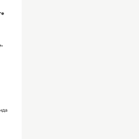
ге
у-
нда