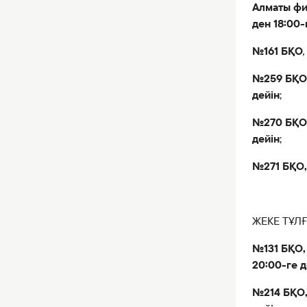
Алматы фи
ден 18:00-
№161 БҚО
,
№259 БҚО
дейін
;
№270 БҚО
дейін
;
№271 БҚО
ЖЕКЕ ТҰЛ
№131 БҚО
20:00-ге д
№214 БҚО