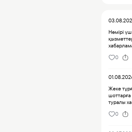
03.08.20
Нөмірі үш
қызметтер
хабарлама
0
01.08.202
Жеке тұр
шоттарға 
туралы х
0