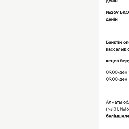
дейін
;
№269 БҚО
дейін
;
Банктің о
кассалық о
кеңес бер
09.00-ден 
09.00-ден 
Алматы об
(№131, №16
бөлімшеле