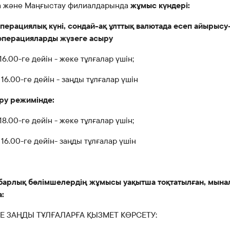
 және Маңғыстау филиалдарында
жұмыс күндері:
операциялық күні, сондай-ақ ұлттық валютада есеп айырысу
операцияларды жүзеге асыру
16.00-ге дейін - жеке тұлғалар үшін;
 16.00-ге дейін - заңды тұлғалар үшін
еру режимінде:
18.00-ге дейін - жеке тұлғалар үшін;
 16.00-ге дейін- заңды тұлғалар үшін
 барлық бөлімшелердің жұмысы уақытша тоқтатылған, мын
:
Е ЗАҢДЫ ТҰЛҒАЛАРҒА ҚЫЗМЕТ КӨРСЕТУ: