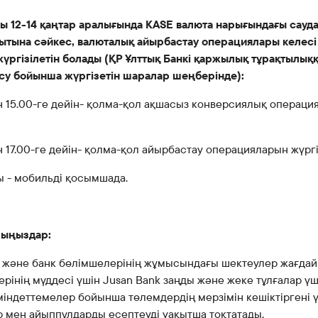
ы 12-14 қаңтар аралығында KASE валюта нарығындағы сауда
қытына сәйкес, валюталық айырбастау операциялары келесі
үргізілетін болады (ҚР Ұлттық Банкі қаржылық тұрақтылық
у бойынша жүргізетін шаралар шеңберінде):
н 15.00-ге дейін- қолма-қол ақшасыз конверсиялық операци
н 17.00-ге дейін- қолма-қол айырбастау операцияларын жүргі
ы - мобильді қосымшада.
лыңыздар:
 және банк бөлімшелерінің жұмысындағы шектеулер жағда
ерінің мүддесі үшін Jusan Bank заңды және жеке тұлғалар үш
міндеттемелер бойынша төлемдердің мерзімін кешіктіргені 
р мен айыппұлдарды есептеуді уақытша тоқтатады.