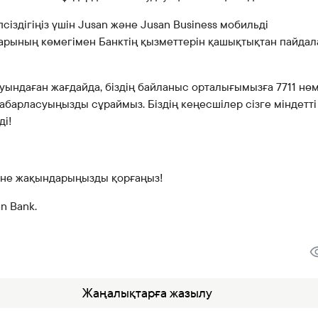
іпсіздігіңіз үшін Jusan және Jusan Business мобильді
рының көмегімен Банктің қызметтерін қашықтықтан пайда
уындаған жағдайда, біздің байланыс орталығымызға 7711 нөм
барласуыңызды сұраймыз. Біздің кеңесшілер сізге міндетті
ді!
және жақындарыңызды қорғаңыз!
an Bank.
Жаңалықтарға жазылу