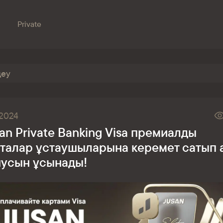
Private
Бөлімшелер
Біздің банк
Сатылатын мүлік
Банкингке кіру
.2024
Сұрақ-жауап
Сатып алу
an Private Banking Visa премиалды
Құжаттар
ESG
талар ұстаушыларына керемет сатып 
Бөлімшелер
нусын ұсынады!
Жаңалықтар
Корреспондент банктер
Банкте жұмыс істеу
Азаматтарды қабылдау