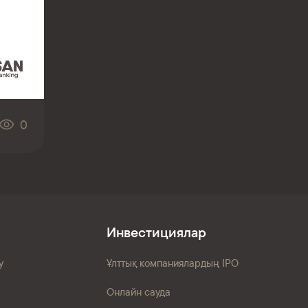
0
Инвестициялар
у
Ұлттық компаниялардың IPO
Онлайн сауда