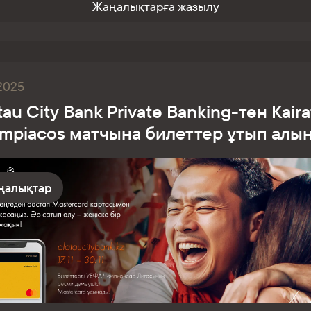
Жаңалықтарға жазылу
.2025
tau City Bank Private Banking-тен Kair
ympiacos матчына билеттер ұтып алы
ңалықтар