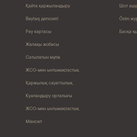
Қайта қаржыландыру
Шот ашу
Baytaq депозиті
Ösim жу
Pay картасы
Басқа қ
Жалақы жобасы
Сатылатын мүлік
ЖСО-мен ынтымақтастық
Қаржылық сауаттылық
Куәландыру орталығы
ЖСО-мен ынтымақтастық
Мансап