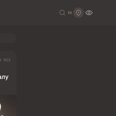
KK
923
алу