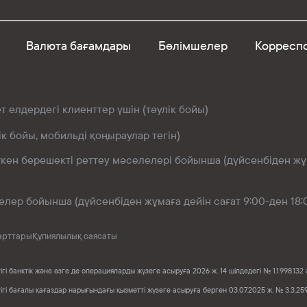
Валюта бағамдары
Бөлімшелер
Корреспо
 елдердегі клиенттер үшін (тәулік бойы)
ік бойы, мобильді қоңыраулар тегін)
өткен берешекті реттеу мәселелері бойынша (дүйсенбіден жұм
елер бойынша (дүйсенбіден жұмаға дейін сағат 9:00-ден 18:
арттары
Құпиялылық саясаты
і банктік және өзге де операцияларды жүзеге асыруға 2026 ж. 14 шілдедегі № 1.1.998.
гі бағалы қағаздар нарығындағы қызметті жүзеге асыруға берген 03.07.2025 ж. № 3.3.2