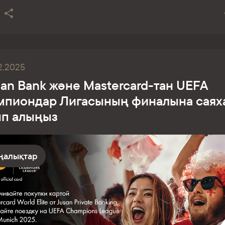
2.2025
an Bank және Mastercard-тан UEFA
мпиондар Лигасының финалына саях
ып алыңыз
ңалықтар