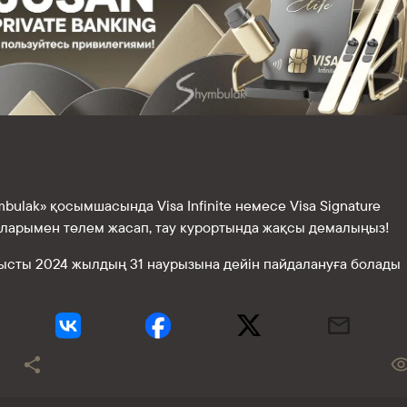
bulak» қосымшасында Visa Infinite немесе Visa Signature
аларымен төлем жасап, тау курортында жақсы демалыңыз!
ысты 2024 жылдың 31 наурызына дейін пайдалануға болады