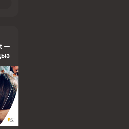
at —
ңыз