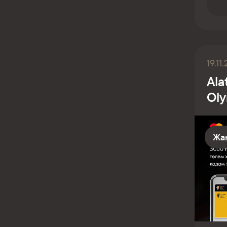
19.11
Ala
Ol
Жа