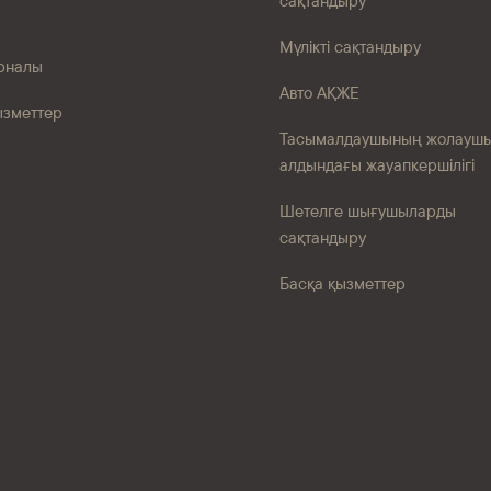
сақтандыру
Мүлікті сақтандыру
рналы
Авто АҚЖЕ
ызметтер
Тасымалдаушының жолауш
алдындағы жауапкершілігі
Шетелге шығушыларды
сақтандыру
Басқа қызметтер