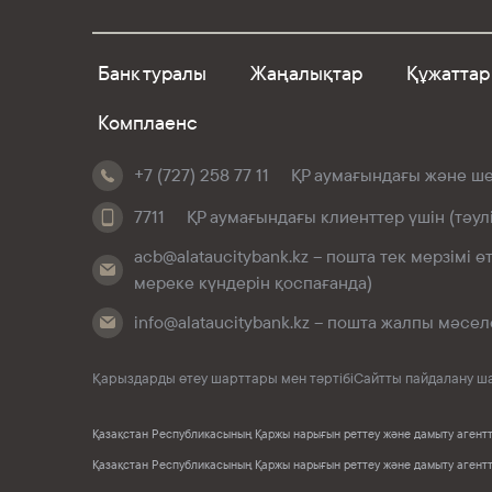
Банк туралы
Жаңалықтар
Құжаттар
Комплаенс
+7 (727) 258 77 11
ҚР аумағындағы және шет
7711
ҚР аумағындағы клиенттер үшін (тәул
acb@alataucitybank.kz – пошта тек мерзімі 
мереке күндерін қоспағанда)
info@alataucitybank.kz – пошта жалпы мәсел
Қарыздарды өтеу шарттары мен тәртібі
Сайтты пайдалану ш
Қазақстан Республикасының Қаржы нарығын реттеу және дамыту агенттіг
Қазақстан Республикасының Қаржы нарығын реттеу және дамыту агентті