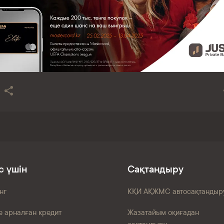
с үшін
Сақтандыру
нг
КҚИ АҚЖМС автосақтандыр
е арналған кредит
Жазатайым оқиғадан