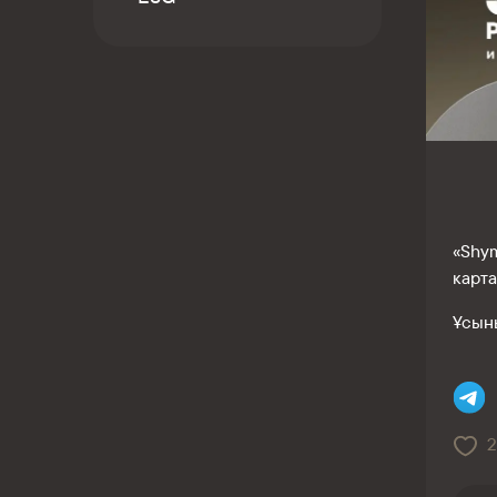
Kaspi QR
«Shym
карт
Ұсын
2