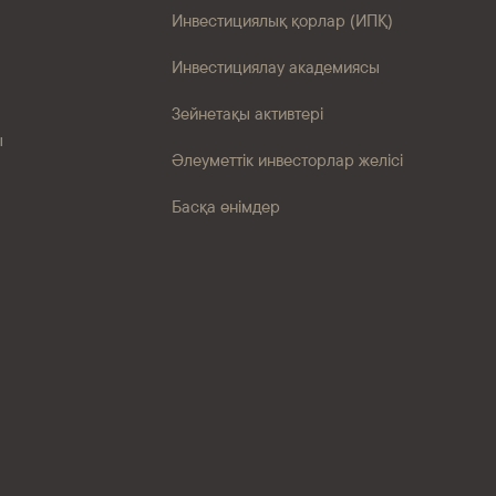
Инвестициялық қорлар (ИПҚ)
Инвестициялау академиясы
Зейнетақы активтері
ы
Әлеуметтік инвесторлар желісі
Басқа өнімдер