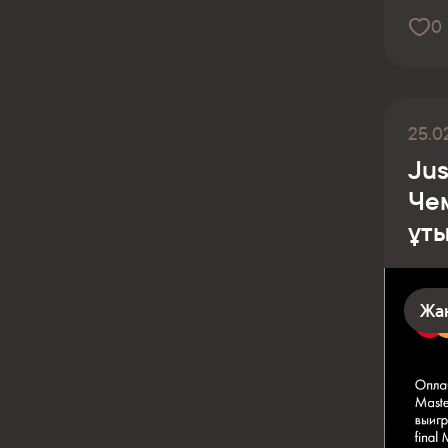
0
25.0
Jus
Че
ұт
Жа