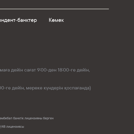
ндент-банктер
Көмек
аға дейін сағат 9:00-ден 18:00-ге дейін,
00-ге дейін, мереке күндерін қоспағанда)
132 әмбебап банктік лицензияны берген
59/48 лицензиясы