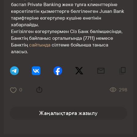
бастап Private Banking жеке тұлға клиенттеріне
көрсетілетін қызметтерге белгіленген Jusan Bank
тарифтеріне өзгертулер күшіне енетінін
хабарлайды.
Енгізілген өзгертулермен Сіз Банк бөлімшесінде,
Банктің байланыс орталығында (7711) немесе
Банктің
сайтында
сілтеме бойынша таныса
аласыз.
0
298
Жаңалықтарға жазылу