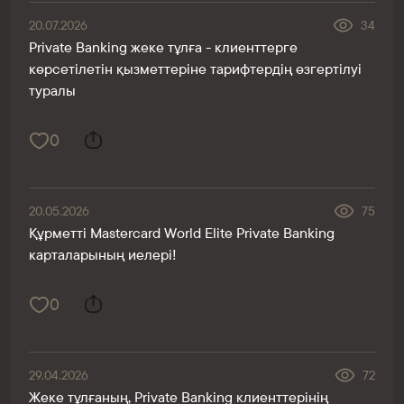
20.07.2026
34
Private Banking жеке тұлға - клиенттерге
көрсетілетін қызметтеріне тарифтердің өзгертілуі
туралы
0
20.05.2026
75
Құрметті Mastercard World Elite Private Banking
карталарының иелері!
0
29.04.2026
72
Жеке тұлғаның, Private Banking клиенттерінің