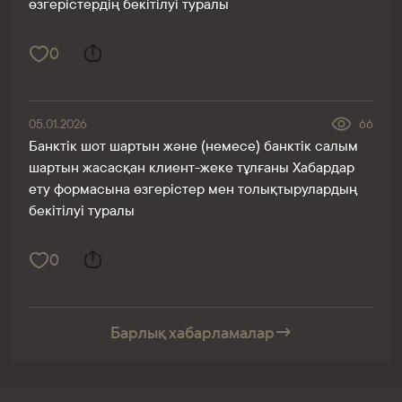
өзгерістердің бекітілуі туралы
0
05.01.2026
66
Банктік шот шартын және (немесе) банктік салым
шартын жасасқан клиент-жеке тұлғаны Хабардар
ету формасына өзгерістер мен толықтырулардың
бекітілуі туралы
0
Барлық хабарламалар
→