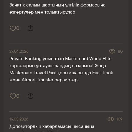
банктік салым шартының үлгілік формасына
өзгертулер мен толықтырулар
0
27.04.2026
80
Private Banking ұсынатын Mastercard World Elite
карталарын ұстаушылардың назарына! Жаңа
Mastercard Travel Pass қосымшасында Fast Track
және Airport Transfer сервистері
0
19.03.2026
109
Депозитордың хабарламасы нысанына