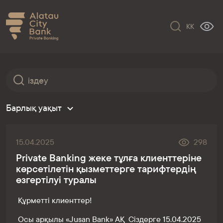
KK
Барлық уақыт
15.04.2025
298
Private Banking жеке тұлға клиенттеріне
көрсетілетін қызметтерге тарифтердің
өзгертілуі туралы
Құрметті клиенттер!
Осы арқылы «Jusan Bank» АҚ Сіздерге 15.04.2025