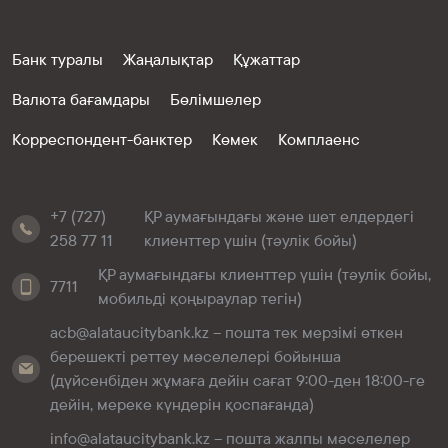
Банк туралы
Жаңалықтар
Құжаттар
Валюта бағамдары
Бөлімшелер
Корреспондент-банктер
Көмек
Комплаенс
+7 (727)
ҚР аумағындағы және шет елдердегі
258 77 11
клиенттер үшін (тәулік бойы)
ҚР аумағындағы клиенттер үшін (тәулік бойы,
7711
мобильді қоңыраулар тегін)
acb@alataucitybank.kz – пошта тек мерзімі өткен
берешекті реттеу мәселелері бойынша
(дүйсенбіден жұмаға дейін сағат 9:00-ден 18:00-ге
дейін, мереке күндерін қоспағанда)
info@alataucitybank.kz – пошта жалпы мәселелер