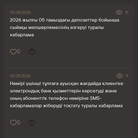
05.08.2026
11
2026 жылғы 05 тамыздағы депозиттер бойынша
сыйақы мөлшерлемесінің өзгеруі туралы
хабарлама
0
03.08.2026
9
Нөмірі үшінші тұлғаға ауысқан жағдайда клиентке
электрондық банк қызметтерін көрсетуді және
оның абоненттік телефон нөміріне SMS-
хабарламалар жіберуді тоқтату туралы хабарлама
0