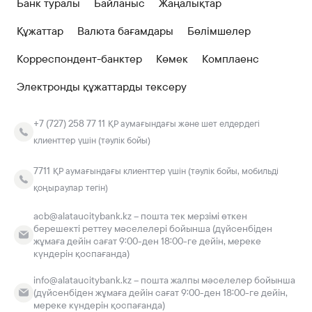
Банк туралы
Байланыс
Жаңалықтар
Құжаттар
Валюта бағамдары
Бөлімшелер
Корреспондент-банктер
Көмек
Комплаенс
Электронды құжаттарды тексеру
+7 (727) 258 77 11
ҚР аумағындағы және шет елдердегі
клиенттер үшін (тәулік бойы)
7711
ҚР аумағындағы клиенттер үшін (тәулік бойы, мобильді
қоңыраулар тегін)
acb@alataucitybank.kz – пошта тек мерзімі өткен
берешекті реттеу мәселелері бойынша (дүйсенбіден
жұмаға дейін сағат 9:00-ден 18:00-ге дейін, мереке
күндерін қоспағанда)
info@alataucitybank.kz – пошта жалпы мәселелер бойынша
(дүйсенбіден жұмаға дейін сағат 9:00-ден 18:00-ге дейін,
мереке күндерін қоспағанда)