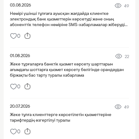
03.08.2026
49
Нөмірі үшінші тұлғаға ауысқан жағдайда клиентке
электрондық банк қызметтерін көрсетуді және оның
абоненттік телефон нөміріне SMS-хабарламалар жіберуді
тоқтату туралы хабарлама
0
01.08.2026
22
Жеке тұрғаларға банктік қызмет көрсету шарттарын
ағымдағы шоттарға қызмет көрсету бөлігінде орандаудан
біржақты бас тарту туралы хабарлама
0
20.07.2026
49
Жеке тұлға клиенттерге көрсетілетін қызметтеріне
тарифтердің өзгертілуі туралы
0