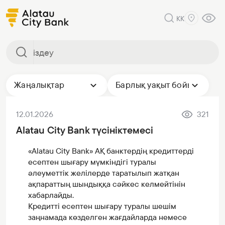
KK
Жаңалықтар
Барлық уақыт бойы
12.01.2026
321
Alatau City Bank түсініктемесі
«Alatau City Bank» АҚ банктердің кредиттерді
есептен шығару мүмкіндігі туралы
әлеуметтік желілерде таратылып жатқан
ақпараттың шындыққа сәйкес келмейтінін
хабарлайды.
Кредитті есептен шығару туралы шешім
заңнамада көзделген жағдайларда немесе