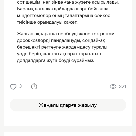
сот шешімі негізінде ғана жүзеге асырылады.
Барлық өзге жағдайларда шарт бойынша
міндеттемелер оның талаптарына сәйкес
тиісінше орындалуы қажет.
Жалған ақпаратқа сенбеуді және тек ресми
дереккөздерді пайдалануды, сондай-ақ
берешекті реттеуге жәрдемдесу туралы
уәде беріп, жалған ақпарат тарататын
делдалдарға жүгінбеуді сұраймыз.
3
321
Жаңалықтарға жазылу