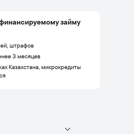
ефинансируемому займу
ней, штрафов
енее 3 месяцев
ках Казахстана, микрокредиты
ся