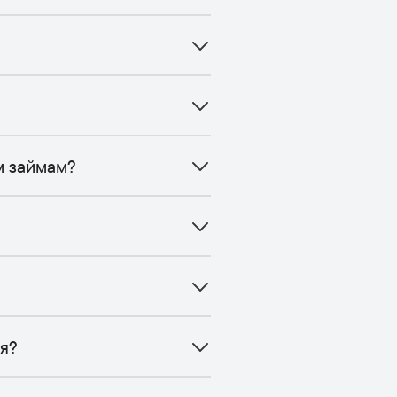
м займам?
я?