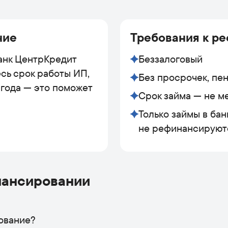
ние
Требования к р
Банк ЦентрКредит
Беззалоговый
весь срок работы ИП,
Без просрочек, пе
года — это поможет
Срок займа — не м
Только займы в бан
не рефинансируют
нансировании
ование?