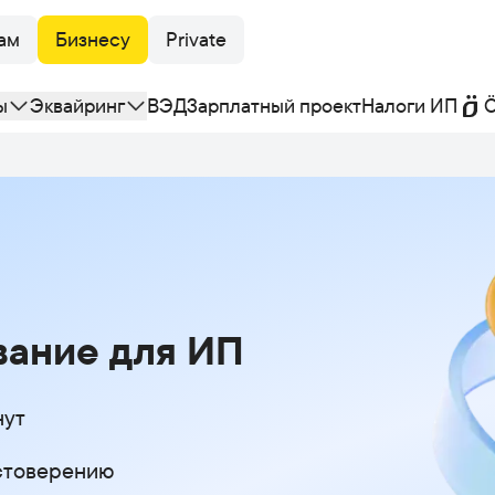
ам
Бизнесу
Private
ы
Эквайринг
ВЭД
Зарплатный проект
Налоги ИП
Ö
ание для ИП
нут
стоверению