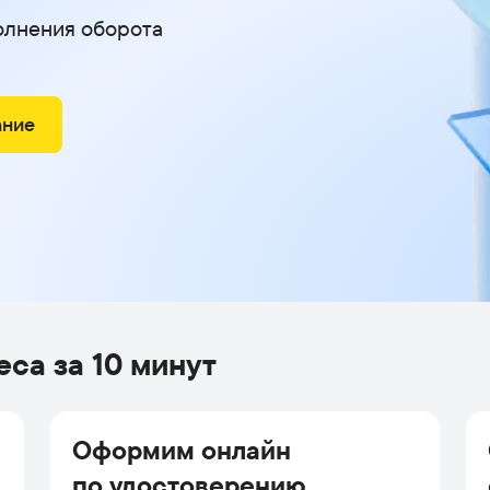
олнения оборота
ание
еса за 10 минут
Оформим онлайн
по удостоверению