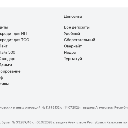
ы
Депозиты
диты
Все депозиты
кредит для ИП
Удобный
кредит для ТОО
Сберегательный
Лайт
Овернайт
Лайт 500
Недра
Стандарт
Тұрғын үй
Деньги
нсирование
афт
тивы
вских и иных операций № 1.1.998.132 от 14.07.2026 г. выдана Агентством Респу
бумаг № 3.3.259/48 от 03.07.2025 г. выдана Агентством Республики Казахстан 