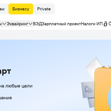
ам
Бизнесу
Private
ы
Эквайринг
ВЭД
Зарплатный проект
Налоги ИП
Ö
арт
на любые цели
шения