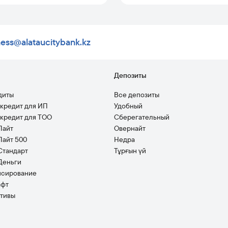
ness@alataucitybank.kz
ы
Депозиты
диты
Все депозиты
кредит для ИП
Удобный
кредит для ТОО
Сберегательный
Лайт
Овернайт
Лайт 500
Недра
Стандарт
Тұрғын үй
Деньги
нсирование
афт
тивы