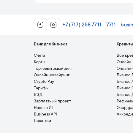
+7 (717) 258 77 11
7711
busi
Банк для бизнеса
Кредит
Счета
Все кре
Карты
Онлайн-
Торговый эквайринг
Онлайн-
Онлайн-эквайринг
Бизнес 
Crypto Pay
Бизнес 
Тарифы
Бизнес 
ВЭД
Бизнес 
Зарплатный проект
Рефина
Налоги ИП
Овердр
Business API
Аккреди
Гарантии