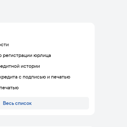
ости
 о регистрации юрлица
редитной истории
 кредита с подписью и печатью
 печатью
Весь список