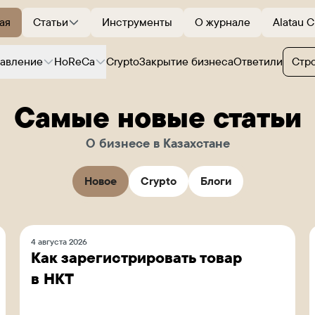
ая
Статьи
Инструменты
О журнале
Alatau C
равление
HoReCa
Crypto
Закрытие бизнеса
Ответили
Стр
Самые новые статьи
О бизнесе в Казахстане
Новое
Crypto
Блоги
4 августа 2026
Как зарегистрировать товар
в НКТ