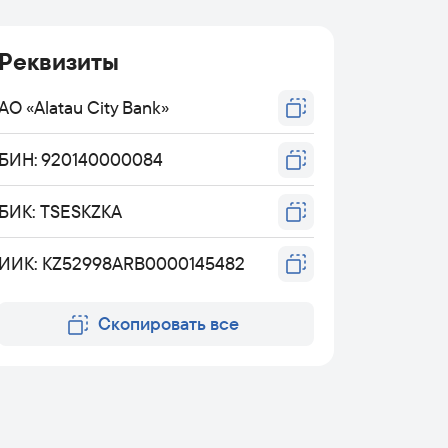
Реквизиты
АО «Alatau City Bank»
БИН
:
920140000084
БИК
:
TSESKZKA
ИИК
:
KZ52998ARB0000145482
Скопировать все