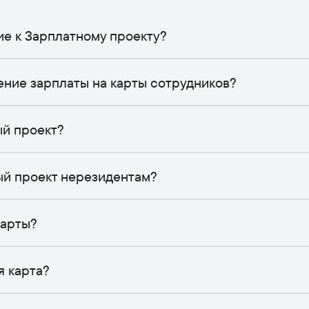
ие к Зарплатному проекту?
ение зарплаты на карты сотрудников?
ый проект?
ый проект нерезидентам?
карты?
я карта?