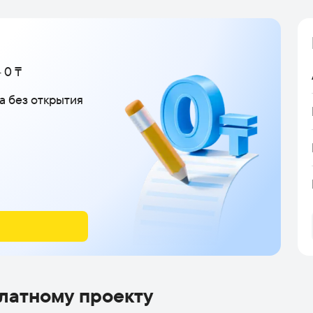
 0 ₸
а без открытия
латному проекту