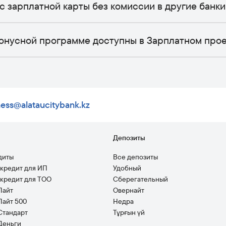
с зарплатной карты без комиссии в другие банки
онусной программе доступны в Зарплатном про
ness@alataucitybank.kz
ы
Депозиты
диты
Все депозиты
кредит для ИП
Удобный
кредит для ТОО
Сберегательный
Лайт
Овернайт
Лайт 500
Недра
Стандарт
Тұрғын үй
Деньги