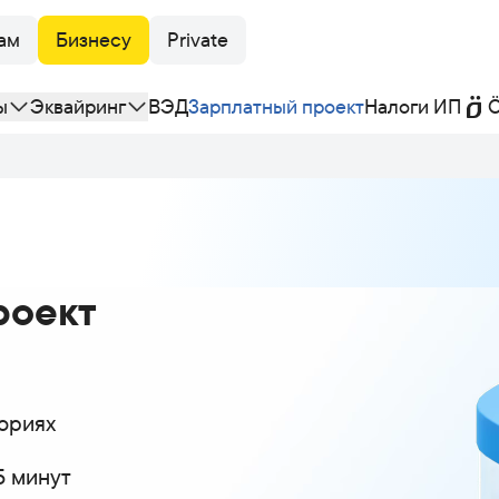
ам
Бизнесу
Private
ы
Эквайринг
ВЭД
Зарплатный проект
Налоги ИП
Ö
роект
гориях
5 минут