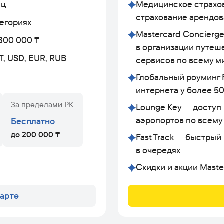
яц
Медицинское страхов
страхование арендов
егориях
Mastercard Concierg
300 000 ₸
в организации путеше
T, USD, EUR, RUB
сервисов по всему м
Глобальный роуминг F
интернета у более 5
За пределами РК
Lounge Key — доступ 
аэропортов по всему
Бесплатно
до 200 000 ₸
Fast Track — быстрый
в очередях
Скидки и акции Maste
карте