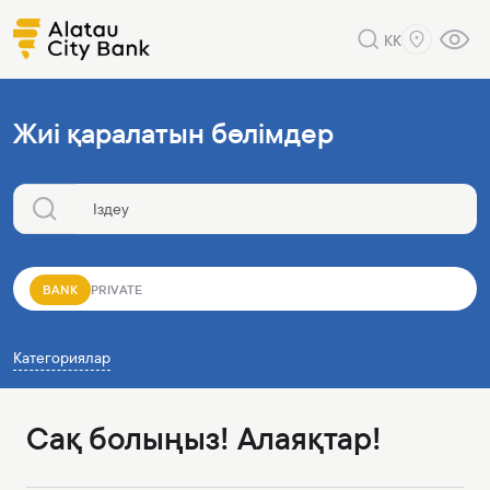
KK
Жиі қаралатын бөлімдер
BANK
PRIVATE
Категориялар
Сақ болыңыз! Алаяқтар!