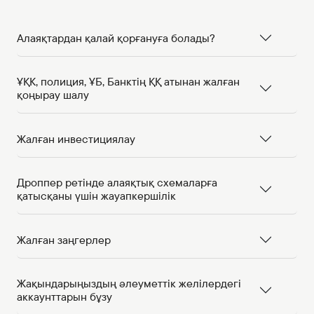
Алаяқтардан қалай қорғануға болады?
ҰҚК, полиция, ҰБ, Банктің ҚҚ атынан жалған
қоңырау шалу
Жалған инвестициялау
Дроппер ретінде алаяқтық схемаларға
қатысқаны үшін жауапкершілік
Жалған заңгерлер
Жақындарыңыздың әлеуметтік желілердегі
аккаунттарын бұзу