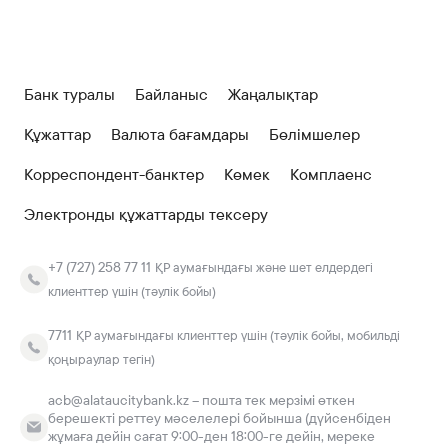
Банк туралы
Байланыс
Жаңалықтар
Құжаттар
Валюта бағамдары
Бөлімшелер
Корреспондент-банктер
Көмек
Комплаенс
Электронды құжаттарды тексеру
+7 (727) 258 77 11
ҚР аумағындағы және шет елдердегі
клиенттер үшін (тәулік бойы)
7711
ҚР аумағындағы клиенттер үшін (тәулік бойы, мобильді
қоңыраулар тегін)
acb@alataucitybank.kz – пошта тек мерзімі өткен
берешекті реттеу мәселелері бойынша (дүйсенбіден
жұмаға дейін сағат 9:00-ден 18:00-ге дейін, мереке