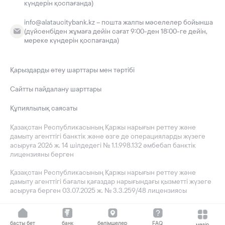
күндерін қоспағанда)
info@alataucitybank.kz – пошта жалпы мәселелер бойынша
(дүйсенбіден жұмаға дейін сағат 9:00-ден 18:00-ге дейін,
мереке күндерін қоспағанда)
Қарыздарды өтеу шарттары мен тәртібі
Сайтты пайдалану шарттары
Құпиялылық саясаты
Қазақстан Республикасының Қаржы нарығын реттеу және
дамыту агенттігі банктік және өзге де операцияларды жүзеге
асыруға 2026 ж. 14 шілдедегі № 1.1.998.132 әмбебап банктік
лицензияны берген
Қазақстан Республикасының Қаржы нарығын реттеу және
дамыту агенттігі бағалы қағаздар нарығындағы қызметті жүзеге
асыруға берген 03.07.2025 ж. № 3.3.259/48 лицензиясы
басты бет
банк
бөлімшелер
FAQ
мәзір