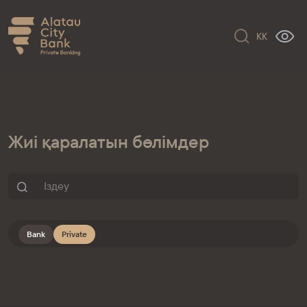
KK
Жиі қаралатын бөлімдер
Bank
Private