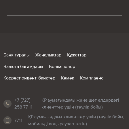
Банк туралы
Жаңалықтар
Құжаттар
Валюта бағамдары
Бөлімшелер
Корреспондент-банктер
Көмек
Комплаенс
+7 (727)
ҚР аумағындағы және шет елдердегі
258 77 11
клиенттер үшін (тәулік бойы)
ҚР аумағындағы клиенттер үшін (тәулік бойы,
7711
мобильді қоңыраулар тегін)