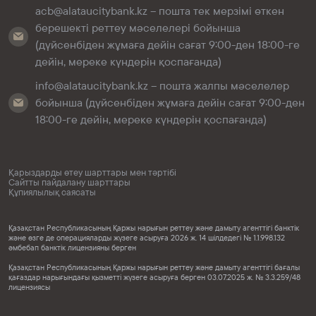
acb@alataucitybank.kz – пошта тек мерзімі өткен
берешекті реттеу мәселелері бойынша
(дүйсенбіден жұмаға дейін сағат 9:00-ден 18:00-ге
дейін, мереке күндерін қоспағанда)
info@alataucitybank.kz – пошта жалпы мәселелер
бойынша (дүйсенбіден жұмаға дейін сағат 9:00-ден
18:00-ге дейін, мереке күндерін қоспағанда)
Қарыздарды өтеу шарттары мен тәртібі
Сайтты пайдалану шарттары
Құпиялылық саясаты
Қазақстан Республикасының Қаржы нарығын реттеу және дамыту агенттігі банктік
және өзге де операцияларды жүзеге асыруға 2026 ж. 14 шілдедегі № 1.1.998.132
әмбебап банктік лицензияны берген
Қазақстан Республикасының Қаржы нарығын реттеу және дамыту агенттігі бағалы
қағаздар нарығындағы қызметті жүзеге асыруға берген 03.07.2025 ж. № 3.3.259/48
лицензиясы