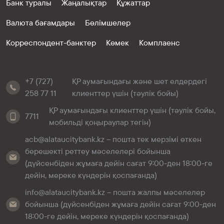
Банк туралы
Жаңалықтар
Құжаттар
Валюта бағамдары
Бөлімшелер
Корреспондент-банктер
Көмек
Комплаенс
+7 (727)
ҚР аумағындағы және шет елдердегі
258 77 11
клиенттер үшін (тәулік бойы)
ҚР аумағындағы клиенттер үшін (тәулік бойы,
7711
мобильді қоңыраулар тегін)
acb@alataucitybank.kz – пошта тек мерзімі өткен
берешекті реттеу мәселелері бойынша
(дүйсенбіден жұмаға дейін сағат 9:00-ден 18:00-ге
дейін, мереке күндерін қоспағанда)
info@alataucitybank.kz – пошта жалпы мәселелер
бойынша (дүйсенбіден жұмаға дейін сағат 9:00-ден
18:00-ге дейін, мереке күндерін қоспағанда)