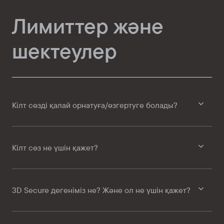
Лимиттер және
шектеулер
Кілт сөзді қалай орнатуға/өзгертуге болады?
Кілт сөз не үшін қажет?
3D Secure дегеніміз не? Және ол не үшін қажет?