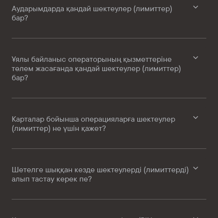
Аударымдарда қандай шектеулер (лимиттер)
бар?
Ұялы байланыс операторының қызметтеріне
төлем жасағанда қандай шектеулер (лимиттер)
бар?
Карталар бойынша операцияларға шектеулер
(лимиттер) не үшін қажет?
Шетелге шыққан кезде шектеулерді (лимиттерді)
алып тастау керек пе?