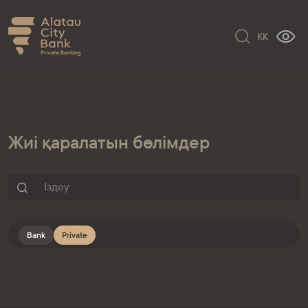
KK
Жиі қаралатын бөлімдер
Bank
Private