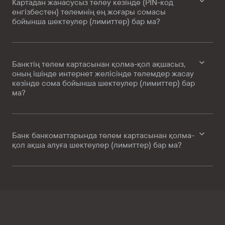
Картадан жанасусыз төлеу кезінде (PIN-код
енгізбестен) төлемнің ең жоғары сомасы
бойынша шектеулер (лимиттер) бар ма?
Банктің төлем картасынан қолма-қол ақшасыз,
оның ішінде интернет желісінде төлемдер жасау
кезінде сома бойынша шектеулер (лимиттер) бар
ма?
Банк банкоматтарында төлем картасынан қолма-
қол ақша алуға шектеулер (лимиттер) бар ма?