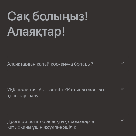
Сақ болыңыз!
Алаяқтар!
Алаяқтардан қалай қорғануға болады?
ҰҚК, полиция, ҰБ, Банктің ҚҚ атынан жалған
қоңырау шалу
Дроппер ретінде алаяқтық схемаларға
қатысқаны үшін жауапкершілік