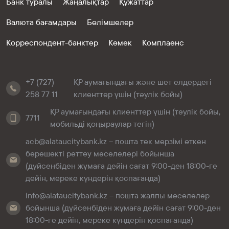
Банк туралы
Жаңалықтар
Құжаттар
Валюта бағамдары
Бөлімшелер
Корреспондент-банктер
Көмек
Комплаенс
+7 (727)
ҚР аумағындағы және шет елдердегі
258 77 11
клиенттер үшін (тәулік бойы)
ҚР аумағындағы клиенттер үшін (тәулік бойы,
7711
мобильді қоңыраулар тегін)
acb@alataucitybank.kz – пошта тек мерзімі өткен
берешекті реттеу мәселелері бойынша
(дүйсенбіден жұмаға дейін сағат 9:00-ден 18:00-ге
дейін, мереке күндерін қоспағанда)
info@alataucitybank.kz – пошта жалпы мәселелер
бойынша (дүйсенбіден жұмаға дейін сағат 9:00-ден
18:00-ге дейін, мереке күндерін қоспағанда)