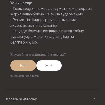
Ұсыныстар:
• Ғаламтордан немесе әлеуметтік желілердегі
жарнамалар бойынша ақша аудармаңыз.
• Ресми тізілімдер арқылы компания
лицензияларын тексеріңіз.
• Есіңізде болсын: кепілдендірілген табыс
туралы уәде – алаяқтықтың басты
белгілерінің бірі.
Жауап Сізге пайдалы болды ма?
Бар
Жоқ
0
%
пайдалы деп тапты
Жалған заңгерлер