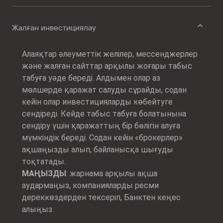
Жалған инвестициялау
Алаяқтар әлеуметтік желілер, мессенджерлер
және жалған сайттар арқылы жоғары табыс
табуға уәде береді. Алдымен олар аз
мөлшерде қаражат салуды сұрайды, содан
кейін олар инвестицияларды көбейтуге
сендіреді. Кейде табыс табуға болатынына
сендіру үшін қаражаттың бір бөлігін алуға
мүмкіндік береді. Содан кейін «брокерлер»
ақшаңызды алып, байланысқа шығуды
тоқтатады.
МАҢЫЗДЫ
: жарнама арқылы ақша
аудармаңыз, компанияларды ресми
дереккөздерден тексеріп, Банктен кеңес
алыңыз.