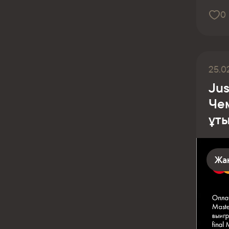
0
25.0
Jus
Че
ұт
Жа