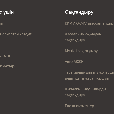
с үшін
Сақтандыру
нг
КҚИ АҚЖМС автосақтандыр
е арналған кредит
Жазатайым оқиғадан
сақтандыру
Мүлікті сақтандыру
рналы
Авто АҚЖЕ
ызметтер
Тасымалдаушының жолауш
алдындағы жауапкершілігі
Шетелге шығушыларды
сақтандыру
Басқа қызметтер