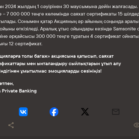
ан 2024 жылдың 1 сәуірінен 30 маусымына дейін жалғасады.
 – 7 000 000 теңге көлемінде саяхат сертификаты 15 шілде
тылады. Сонымен қатар Акцияның әр айының соңында аралы
ойыны өткізіледі. Аралық ұтыс ойындары кезінде Samsonite 
ніне әрқайсысы 300 000 теңге тұратын 4 сертификат ойнаты
ғы 12 сертификат.
цияларға толы багаж» акциясына қатысып, саяхат
ификаттары мен ынталандыру сыйлықтарын ұтып алу
ндігінен ұмытылмас эмоцияларды сезініңіз!
етпен,
 Private Banking