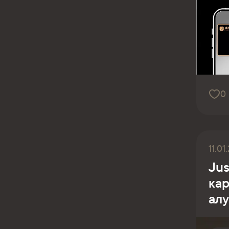
0
11.01
Jus
ка
ал