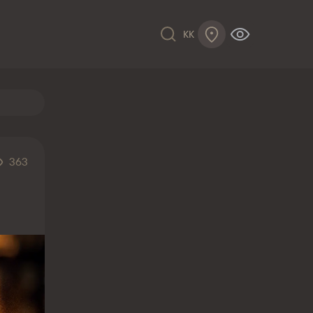
KK
363