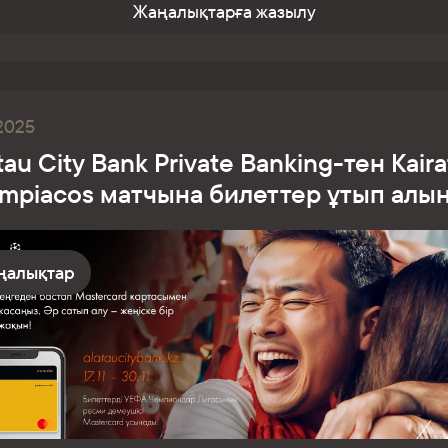
Жаңалықтарға жазылу
.2025
tau City Bank Private Banking-тен Kair
ympiacos матчына билеттер ұтып алы
ңалықтар