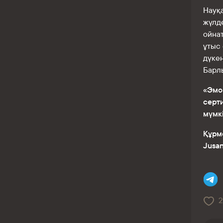
Науқ
жүлде
ойна
ұтыс 
дүке
Барлы
«Эмо
серт
мүмкі
Құрм
Jusan
2