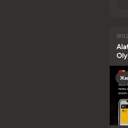
19.11
Ala
Ol
Жа