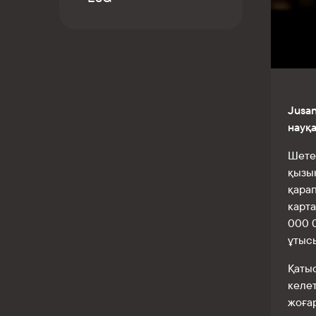
Kaspi QR
Jusan
науқ
Шете
қызық
қарап
карт
000 
ұтыс
Қаты
келет
жоға