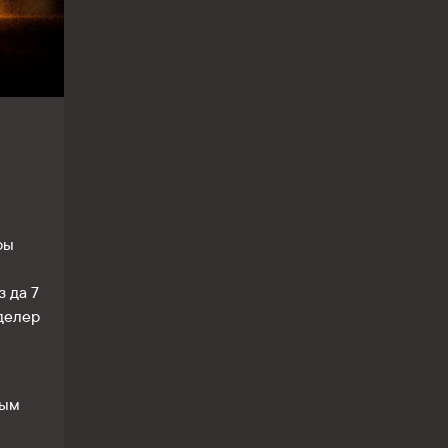
ры
 да 7
делер
лым