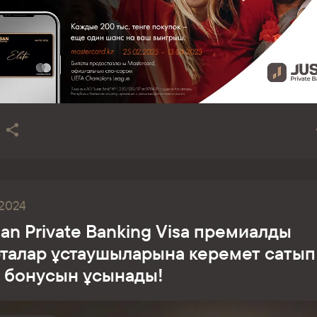
.2024
an Private Banking Visa премиалды
рталар ұстаушыларына керемет сатып
у бонусын ұсынады!