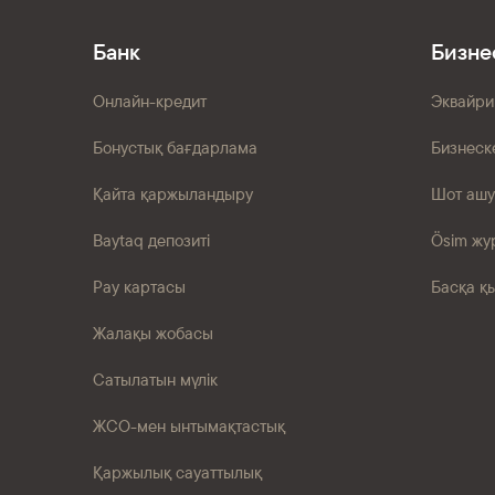
Банк
Бизне
Онлайн-кредит
Эквайри
Бонустық бағдарлама
Бизнеск
Қайта қаржыландыру
Шот ашу
Baytaq депозиті
Ösim жу
Pay картасы
Басқа қ
Жалақы жобасы
Сатылатын мүлік
ЖСО-мен ынтымақтастық
Қаржылық сауаттылық