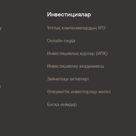
Инвестициялар
у
Ұлттық компаниялардың IPO
Онлайн сауда
Инвестициялық қорлар (ИПҚ)
Инвестициялау академиясы
Зейнетақы активтері
ы
Әлеуметтік инвесторлар желісі
Басқа өнімдер