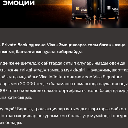
 Private Banking және Visa «Эмоцияларға толы багаж» жаңа
анының басталғанын қуана хабарлайды.
лде және шетелдік сайттарда сатып алуларыңызды одан да
ты және тиімді етудің тамаша мүмкіндігі. Науқанның шартта
айым да ыңғайлы: Visa Infinite және/немесе Visa Signature
аларымен 20 000 теңге (баламасы) сомасында сауда жасаңыз
000 теңге көлемінде саяхат сертификаты және басқа да жүл
ына қатысыңыз.
су оңай! Барлық транзакциялар қатысады: шарттарға сәйкес
ін транзакциялар неғұрлым көп болса, ұту мүмкіндігі соғұр
ры болады.