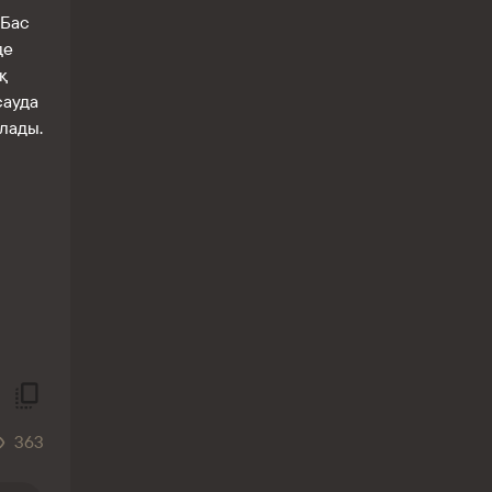
 Бас
де
қ
сауда
лады.
363