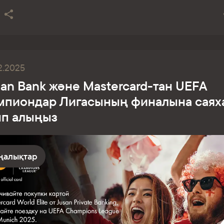
2.2025
an Bank және Mastercard-тан UEFA
мпиондар Лигасының финалына саях
ып алыңыз
ңалықтар