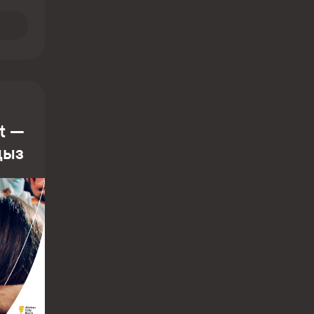
at —
ңыз