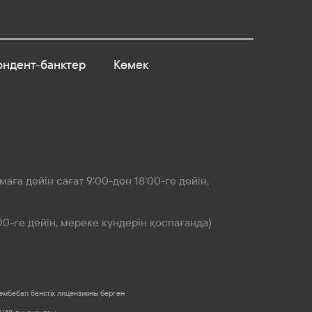
ндент-банктер
Көмек
аға дейін сағат 9:00-ден 18:00-ге дейін,
00-ге дейін, мереке күндерін қоспағанда)
132 әмбебап банктік лицензияны берген