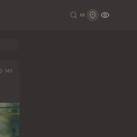
KK
145