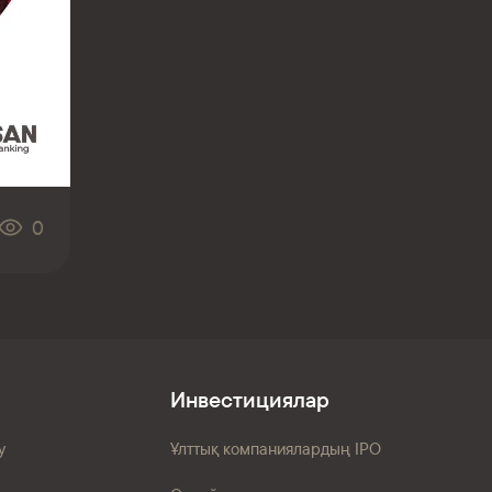
0
Инвестициялар
у
Ұлттық компаниялардың IPO