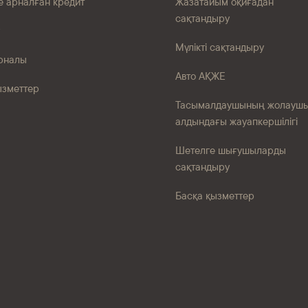
е арналған кредит
Жазатайым оқиғадан
сақтандыру
Мүлікті сақтандыру
рналы
Авто АҚЖЕ
ызметтер
Тасымалдаушының жолауш
алдындағы жауапкершілігі
Шетелге шығушыларды
сақтандыру
Басқа қызметтер