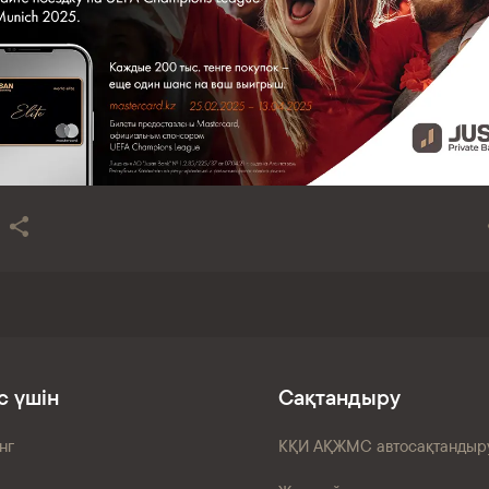
с үшін
Сақтандыру
нг
КҚИ АҚЖМС автосақтандыр