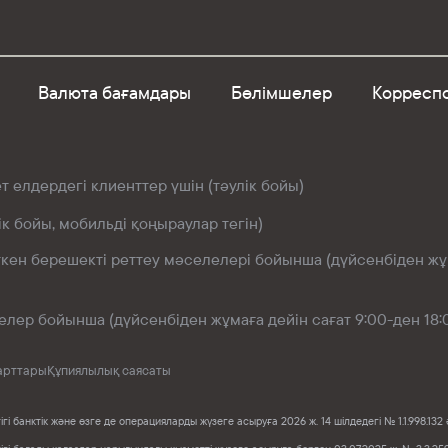
Валюта бағамдары
Бөлімшелер
Корреспо
 елдердегі клиенттер үшін (тәулік бойы)
ік бойы, мобильді қоңыраулар тегін)
өткен берешекті реттеу мәселелері бойынша (дүйсенбіден жұм
елер бойынша (дүйсенбіден жұмаға дейін сағат 9:00-ден 18:
арттары
Құпиялылық саясаты
і банктік және өзге де операцияларды жүзеге асыруға 2026 ж. 14 шілдедегі № 1.1.998.