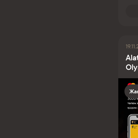
19.11
Ala
Ol
Жа