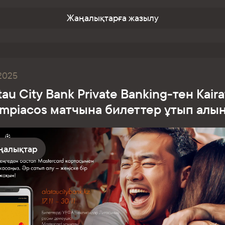
Жаңалықтарға жазылу
.2025
tau City Bank Private Banking-тен Kair
ympiacos матчына билеттер ұтып алы
ңалықтар