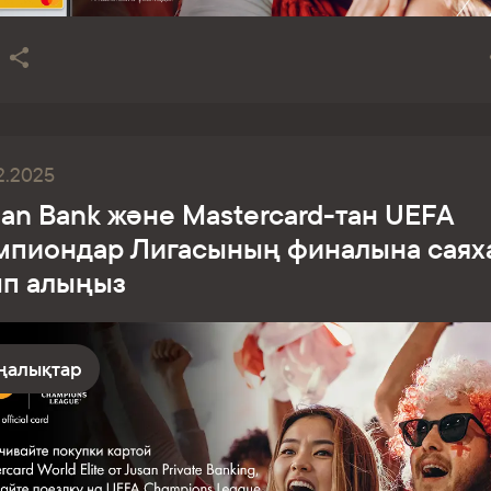
2.2025
an Bank және Mastercard-тан UEFA
мпиондар Лигасының финалына саях
ып алыңыз
ңалықтар