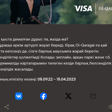
 қыста демалған дұрыс па, жазда ма?
ұраққа әркім әртүрлі жауап береді, бірақ Oi-Qaragai-ға қай
та келсеңіз де, сізге барлық маусымға жарай беретін
нділіктер қолжетімді болады: зиплайн, арқан паркі және т.б.
 премиалды карталарымен төлеген кезде барлық белсенділік
еңілдік жасалады.
ның өткізілу кезеңі:
05.09.22 - 15.04.2023