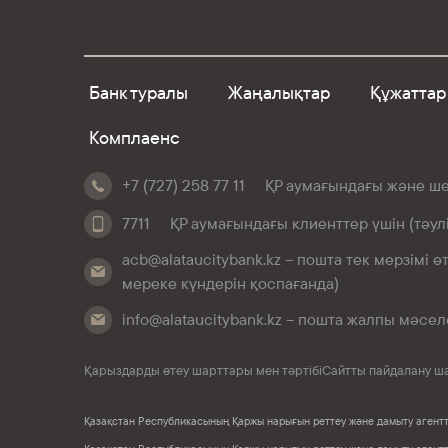
Банк туралы
Жаңалықтар
Құжаттар
Комплаенс
+7 (727) 258 77 11
ҚР аумағындағы және шет
7711
ҚР аумағындағы клиенттер үшін (тәул
acb@alataucitybank.kz – пошта тек мерзімі 
мереке күндерін қоспағанда)
info@alataucitybank.kz – пошта жалпы мәсел
Қарыздарды өтеу шарттары мен тәртібі
Сайтты пайдалану ш
Қазақстан Республикасының Қаржы нарығын реттеу және дамыту агенттіг