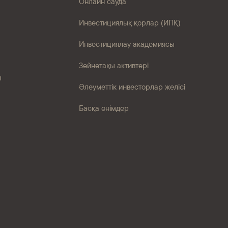
Онлайн сауда
Инвестициялық қорлар (ИПҚ)
Инвестициялау академиясы
Зейнетақы активтері
ы
Әлеуметтік инвесторлар желісі
Басқа өнімдер