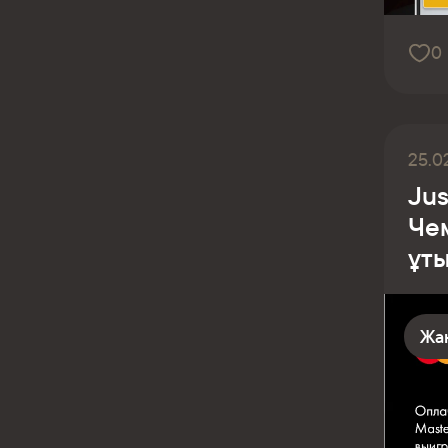
0
25.0
Jus
Че
ұт
Жа