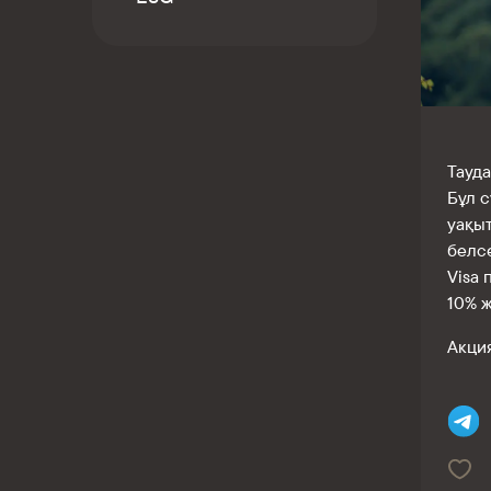
Kaspi QR
Тауда
Бұл с
уақыт
белсе
Visa
10% ж
Акция