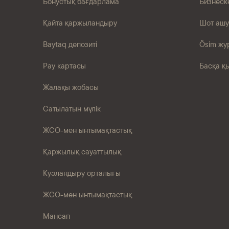
Бонустық бағдарлама
Бизнеск
Қайта қаржыландыру
Шот ашу
Baytaq депозиті
Ösim жу
Pay картасы
Басқа қ
Жалақы жобасы
Сатылатын мүлік
ЖСО-мен ынтымақтастық
Қаржылық сауаттылық
Куәландыру орталығы
ЖСО-мен ынтымақтастық
Мансап