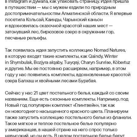
в Instagram и думала, как упаковать страницу. Идея пришла
в путешествии — мы с мужем ездили по природным
достопримечательностям Алматинской области. Я впервые
посетила Кольсай, Каинды, Чарынский каньон
и вдохновилась сказочной красотой наших мест —
затонувший лес, бирюзовое озеро в окружении гор,
песчаные рельефы.
Так появилась идея запустить коллекцию Nomad Natures,
в которую входят такие комплекты, как Qaindy, Winter
in Shymbulak, Bozjyra alqaby, Tuıyqsý, Charyn Sunrise, Kóbeıtuz
и другие. Мы ее постоянно расширяем, например, в этом
году у нас появились комплекты, вдохновленные красотой
озера Балхаш и хвойными лесами Бурабая.
Сейчас у нас 21 цвет постельного белья, каждый со своим
названием. Еще есть сезонные комплекты. Например, под
Новый год популярен комплект «Глинтвейн», так как
он новогоднего насыщенного красного цвета. Планируем
также запустить коллекцию постельного белья из фланели.
Такое мягкое и теплое постельное белье популярно
у американцев, в нашей стране на него спрос только
невысокий, но он есть. В целом постельное белье берут