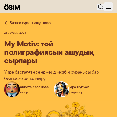
Бизнес туралы мақалалар
21 маусым 2023
My Motiv: той
полиграфиясын ашудың
сырлары
Үйде басталған хендмейд кәсібін сұранысы бар
бизнеске айналдыру
Ақбота Хасенова
Ира Дубчак
автор
редактор