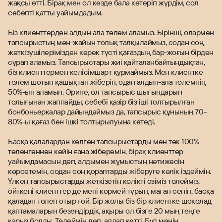
жақсы өтті. Бірақ мен ол кезде бала көтеріп жүрдім, сол
себепті қатты уайымдадым.
Біз клиенттерден алдын ала төлем аламыз. Бірінші, олармен
тапсырыстың мән-жайын толық талқылаймыз, содан соң,
жеткізушілерімізден керек түсті қағаздың бар-жоғын бірден
сұрап аламыз. Тапсырыстары жиі қайталанбайтындықтан,
біз клиенттермен келісімшарт құрмаймыз. Мен клиентке
төлем шотын қашықтан жіберіп, одан алдын-ала төлемнің
50%-ын аламын. Әрине, ол тапсырыс шығындарын
толығынан жаппайды, себебі қазір біз іші толтырылған
бонбоньеркалар дайындаймыз да, тапсырыс құнының 70–
80%-ы қағаз бен ішкі толтырылуына кетеді.
Басқа қалалардан келген тапсырыстарды мен тек 100%
төленгеннен кейін ғана жіберемін, бірақ клиенттер
уайымдамасын деп, алдымен жұмыстың нәтижесін
көрсетемін, содан соң қораптарды жіберуге көлік іздеймін.
Үлкен тапсырыстарды жеткізетін көлікті өзіміз төлейміз,
өйткені клиенттер де мені көрмей тұрып, маған сеніп, басқа
қаладан төлеп отыр ғой. Бір жолы біз бір клиентке шоколад
қаптамаларын безендірдік, ақыры ол бізге 20 мың теңге
қарыз болды. Төлеймін деп, алдап кетті. Бұл менің