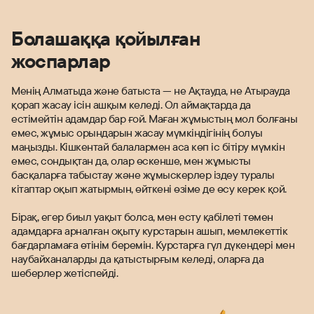
Болашаққа қойылған
жоспарлар
Менің Алматыда және батыста — не Ақтауда, не Атырауда
қорап жасау ісін ашқым келеді. Ол аймақтарда да
естімейтін адамдар бар ғой. Маған жұмыстың мол болғаны
емес, жұмыс орындарын жасау мүмкіндігінің болуы
маңызды. Кішкентай балалармен аса көп іс бітіру мүмкін
емес, сондықтан да, олар өскенше, мен жұмысты
басқаларға табыстау және жұмыскерлер іздеу туралы
кітаптар оқып жатырмын, өйткені өзіме де өсу керек қой.
Бірақ, егер биыл уақыт болса, мен есту қабілеті төмен
адамдарға арналған оқыту курстарын ашып, мемлекеттік
бағдарламаға өтінім беремін. Курстарға гүл дүкендері мен
наубайханаларды да қатыстырғым келеді, оларға да
шеберлер жетіспейді.