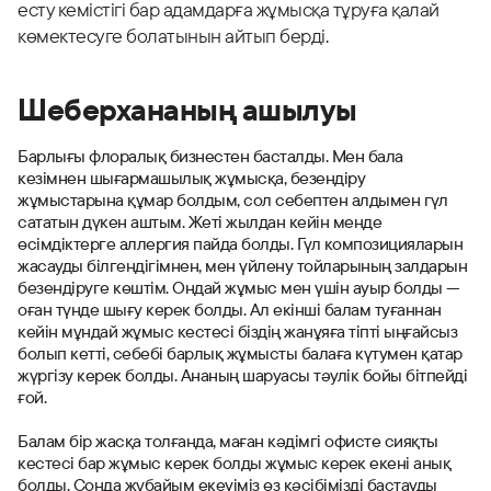
есту кемістігі бар адамдарға жұмысқа тұруға қалай
көмектесуге болатынын айтып берді.
Шеберхананың ашылуы
Барлығы флоралық бизнестен басталды. Мен бала
кезімнен шығармашылық жұмысқа, безендіру
жұмыстарына құмар болдым, сол себептен алдымен гүл
сататын дүкен аштым. Жеті жылдан кейін менде
өсімдіктерге аллергия пайда болды. Гүл композицияларын
жасауды білгендігімнен, мен үйлену тойларының залдарын
безендіруге көштім. Ондай жұмыс мен үшін ауыр болды —
оған түнде шығу керек болды. Ал екінші балам туғаннан
кейін мұндай жұмыс кестесі біздің жанұяға тіпті ыңғайсыз
болып кетті, себебі барлық жұмысты балаға күтумен қатар
жүргізу керек болды. Ананың шаруасы тәулік бойы бітпейді
ғой.
Балам бір жасқа толғанда, маған кәдімгі офисте сияқты
кестесі бар жұмыс керек болды жұмыс керек екені анық
болды. Сонда жұбайым екеуіміз өз кәсібімізді бастауды