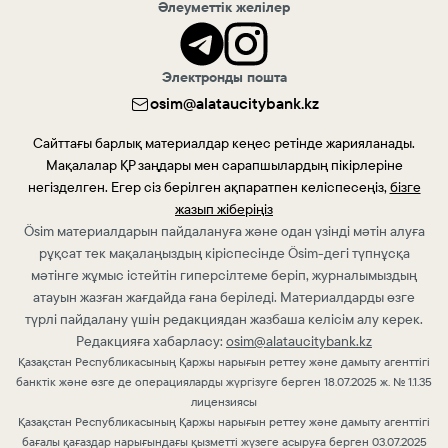
Әлеуметтік желілер
Электронды пошта
osim@alataucitybank.kz
Сайттағы барлық материалдар кеңес ретінде жарияланады.
Мақалалар ҚР заңдары мен сарапшылардың пікірлеріне
негізделген. Егер сіз берілген ақпаратпен келіспесеңіз,
бізге
жазып жіберіңіз
Ösim материалдарын пайдалануға және одан үзінді мәтін алуға
рұқсат тек мақалаңыздың кіріспесінде Ösim-дегі түпнұсқа
мәтінге жұмыс істейтін гиперсілтеме беріп, журналымыздың
атауын жазған жағдайда ғана беріледі. Материалдарды өзге
түрлі пайдалану үшін редакциядан жазбаша келісім алу керек.
Редакцияға хабарласу:
osim@alataucitybank.kz
Қазақстан Республикасының Қаржы нарығын реттеу және дамыту агенттігі
банктік және өзге де операцияларды жүргізуге берген 18.07.2025 ж. № 1.1.35
лицензиясы
Қазақстан Республикасының Қаржы нарығын реттеу және дамыту агенттігі
бағалы қағаздар нарығындағы қызметті жүзеге асыруға берген 03.07.2025