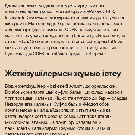
Қазақстан аумағындағы тапсырыстарды біз ішкі
компаниялардың көмегімен жібереміз: «Рика», CDEK,
InDriver. InDriver-мен әйтеуір жететін шығар деген үмітпен
жіберемін. Мен әлі бірде-бір логистика компаниясымен
келісімшарт құрған емеспін. CDEK-пен жұмыс істеген
маған онша ұнаған жоқ, әрі оның бағасы да «Рика» сияқты
өте қымбат. Сол себептен, үлкен тапсырыстарды InDriver-
мен, ал сүргіш мөрлер мен конверттер сияқты шағын
бұйымдарды CDEK пен «Рика» арқылы жібереміз.
Жеткізушілермен жұмыс істеу
Біздің жеткізушілеріміздің көбі Алматыда орналасқан.
Бонбоньеркаларға шай, суфле балын, шоколад, макарон
тәтті тоқашын саламыз. Кішкентай гүлдер де бар — оларды
Нидерландтан аламыз. Суфле балын «Медолюбов»
компаниясынан, ал шайды өлшеп сатып аламыз да,
қалташаларға бөліп, безендіреміз. Тәтті тоқаштарды
Mi Amor-дан аламыз. Біз дәмді әрі сапалы өнім
дайындайтын адамдармен жұмыс істейміз. Өнімнің
сапасына өте көп мән береміз.