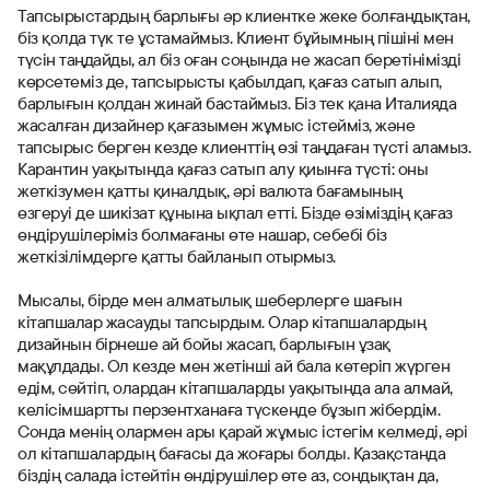
Тапсырыстардың барлығы әр клиентке жеке болғандықтан,
біз қолда түк те ұстамаймыз. Клиент бұйымның пішіні мен
түсін таңдайды, ал біз оған соңында не жасап беретінімізді
көрсетеміз де, тапсырысты қабылдап, қағаз сатып алып,
барлығын қолдан жинай бастаймыз. Біз тек қана Италияда
жасалған дизайнер қағазымен жұмыс істейміз, және
тапсырыс берген кезде клиенттің өзі таңдаған түсті аламыз.
Карантин уақытында қағаз сатып алу қиынға түсті: оны
жеткізумен қатты қиналдық, әрі валюта бағамының
өзгеруі де шикізат құнына ықпал етті. Бізде өзіміздің қағаз
өндірушілеріміз болмағаны өте нашар, себебі біз
жеткізілімдерге қатты байланып отырмыз.
Мысалы, бірде мен алматылық шеберлерге шағын
кітапшалар жасауды тапсырдым. Олар кітапшалардың
дизайнын бірнеше ай бойы жасап, барлығын ұзақ
мақұлдады. Ол кезде мен жетінші ай бала көтеріп жүрген
едім, сөйтіп, олардан кітапшаларды уақытында ала алмай,
келісімшартты перзентханаға түскенде бұзып жібердім.
Сонда менің олармен ары қарай жұмыс істегім келмеді, әрі
ол кітапшалардың бағасы да жоғары болды. Қазақстанда
біздің салада істейтін өндірушілер өте аз, сондықтан да,