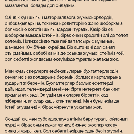
мазалайтын болады деп ойладым.
Өзіндік құн шығын материалдарға, жұмыскерлердің
еңбекақыларына, техника кредиттеріне және шеберхана
бөлмесіне кететін шығындардан тұрады. Қазір біз өз
шеберханамызда істейміз, бірақ оның кредитін әлі де төлеп
келеміз. Нәтижесінде таза пайда тапсырыс құнының
шамамен 10–15%-ын құрайды. Біз ештеңені дәл санап
отырмаймыз, себебі өзіміз де осында жұмыс істейміз ғой,
сол себепті жолдасым екеуімізде тұрақты жалақы жоқ.
Мен жұмыскерлерге еңбекақыларын бухгалтерлердің
көмегінсіз өз қолдарына беремін, болмаса карталарына
аударып жіберемін. Бухгалтерлер барлық есептерді
дайындап, төлемдерді менімен бірге интернет-банкинг
арқылы өткізеді. Ол үшін мен оларға бірреттік код
жіберемін, ал олар қашықтан төлейді. Мен бұны өзім де
істей алушы едім, бірақ үйренуге уақытым жоқ.
Сондай-ақ, мен субсидиялауға өтінім беру туралы ойланып
жүрдім, бірақ оның құжат жинау, бизнес-жоспар жасау
сияқты жыры көп. Сол себепті, әзірше одан безіп жүрмін.