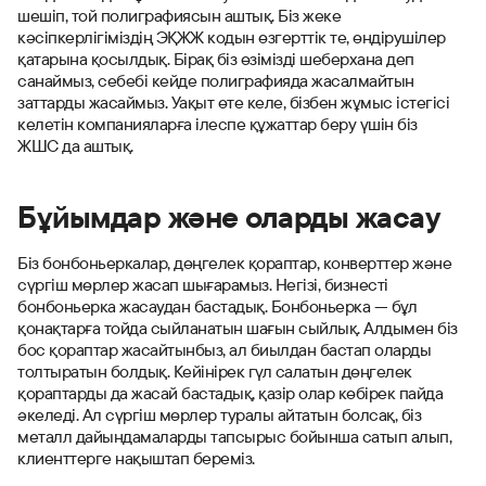
шешіп, той полиграфиясын аштық. Біз жеке
кәсіпкерлігіміздің ЭҚЖЖ кодын өзгерттік те, өндірушілер
қатарына қосылдық. Бірақ біз өзімізді шеберхана деп
санаймыз, себебі кейде полиграфияда жасалмайтын
заттарды жасаймыз. Уақыт өте келе, бізбен жұмыс істегісі
келетін компанияларға ілеспе құжаттар беру үшін біз
ЖШС да аштық.
Бұйымдар және оларды жасау
Біз бонбоньеркалар, дөңгелек қораптар, конверттер және
сүргіш мөрлер жасап шығарамыз. Негізі, бизнесті
бонбоньерка жасаудан бастадық. Бонбоньерка — бұл
қонақтарға тойда сыйланатын шағын сыйлық. Алдымен біз
бос қораптар жасайтынбыз, ал биылдан бастап оларды
толтыратын болдық. Кейінірек гүл салатын дөңгелек
қораптарды да жасай бастадық, қазір олар көбірек пайда
әкеледі. Ал сүргіш мөрлер туралы айтатын болсақ, біз
металл дайындамаларды тапсырыс бойынша сатып алып,
клиенттерге нақыштап береміз.