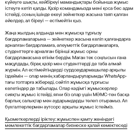
күйеуге шықты, кейбіреуі мамандықтары бойынша жұмыс
істеуге кетіп қалды. Қазір командамызда мені қоса бес адам
істейді, соның ішінде екеуі зейнеткер жасына таяп қалған
әйелдер, ал біреуі — естімейтін қыз.
Жаңа жылдың алдында мен жұмысқа тұрғызу
бағдарламаларына — зейнеткер жасына келіп қалғандарға
арналған бағдарламаға, әлеуметтік бағдарламаларға,
студенттерге арналған бірінші жұмыс орны
бағдарламасына өтінім бердім. Маған тек соңғысын ғана
мақұлдады, бірақ қазір мен студенттерді де таба алмай
жүрмін. Ал естімейтіндерді сурдоаудармашылар арқылы
іздеймін — олар менің хабарландыруларымды WhatsApp-
тағы топтарға жібереді, сөйтіп жұмысқа тұрғысы
келетіндер де табылады. Олар кәдімгі жұмыскерлер
сияқты жұмыс істейді, яғни біз олар үшін МӘМС-тен басқа
барлық салықтар мен аударымдарды төлеп отырамыз. Ал
бухгалтерлермен аутсорс арқылы жұмыс істейміз.
Қызметкерлерді іріктеу: жұмыспен қамту жөніндегі
мемлекеттік бағдарламалар бизнеске қалай көмектеседі