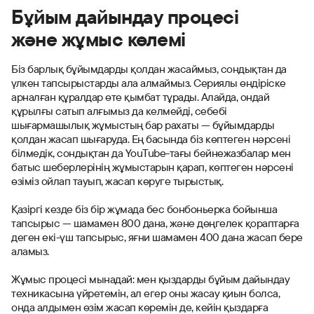
Бұйым дайындау процесі
және жұмыс көлемі
Біз барлық бұйымдарды қолдан жасаймыз, сондықтан да
үлкен тапсырыстарды ала алмаймыз. Сериялы өндіріске
арналған құралдар өте қымбат тұрады. Алайда, ондай
құрылғы сатып алғымыз да келмейді, себебі
шығармашылық жұмыстың бар рахаты — бұйымдарды
қолдан жасап шығаруда. Ең басында біз көптеген нәрсені
білмедік, сондықтан да YouTube-тағы бейнежазбалар мен
батыс шеберлерінің жұмыстарын қарап, көптеген нәрсені
өзіміз ойлап тауып, жасап көруге тырыстық.
Қазіргі кезде біз бір жұмада бес бонбоньерка бойынша
тапсырыс — шамамен 800 дана, және дөңгелек қораптарға
деген екі-үш тапсырыс, яғни шамамен 400 дана жасап бере
аламыз.
Жұмыс процесі мынадай: мен қыздарды бұйым дайындау
техникасына үйретемін, ал егер оны жасау қиын болса,
онда алдымен өзім жасап көремін де, кейін қыздарға