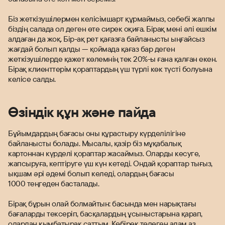
Біз жеткізушілермен келісімшарт құрмаймыз, себебі жалпы
біздің салада ол деген өте сирек оқиға. Бірақ мені әлі ешкім
алдаған да жоқ. Бір-ақ рет қағазға байланысты ыңғайсыз
жағдай болып қалды — қоймада қағаз бар деген
жеткізушілерде қажет көлемнің тек 20%-ы ғана қалған екен.
Бірақ клиенттерім қораптардың үш түрлі көк түсті болуына
келісе салды.
Өзіндік құн және пайда
Бұйымдардың бағасы оны құрастыру күрделілігіне
байланысты болады. Мысалы, қазір біз мұқабалық
картоннан күрделі қораптар жасаймыз. Оларды кесуге,
жапсыруға, кептіруге үш күн кетеді. Ондай қораптар тығыз,
ықшам әрі әдемі болып келеді, олардың бағасы
1000 теңгеден басталады.
Бірақ бұрын олай болмайтын: басында мен нарықтағы
бағаларды тексеріп, басқалардың ұсыныстарына қарап,
олардан қымбатырақ саттым. Көбірек төлеген адам аз