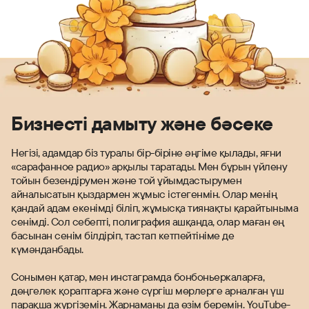
Бизнесті дамыту және бәсеке
Негізі, адамдар біз туралы бір-біріне әңгіме қылады, яғни
«сарафанное радио» арқылы таратады. Мен бұрын үйлену
тойын безендірумен және той ұйымдастырумен
айналысатын қыздармен жұмыс істегенмін. Олар менің
қандай адам екенімді біліп, жұмысқа тиянақты қарайтыныма
сенімді. Сол себепті, полиграфия ашқанда, олар маған ең
басынан сенім білдіріп, тастап кетпейтініме де
күмәнданбады.
Сонымен қатар, мен инстаграмда бонбоньеркаларға,
дөңгелек қораптарға және сүргіш мөрлерге арналған үш
парақша жүргіземін. Жарнаманы да өзім беремін. YouTube-