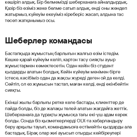
көшіріп алдық. Бір бөлмемізді шеберханаға айналдырдық.
Қазір біз өзіміз жеке бөлме сатып алдық, енді оны жөндеп
жатырмыз, күйеуім екеуіміз кіреберіс жасап, алдына тас
төсеп жатқанымыз осы.
Шеберлер командасы
Бастапқыда жұмыстың барлығын жалғыз өзім істедім.
Кешке қарай күйеуім келіп, картон тасу сияқты ауыр
жұмыстармен көмектесетін. Одан кейін біз студент
қыздарды алатын болдық. Кейін күйеуім менімен бірге
істесе, кәсібіміз одан да жақсы жүреді деген ой да келді.
Сөйтіп, ол өз жұмысын тастап, маған келді, енді өкінбейтін
сияқты.
Екінші жылы барлығы ретке келе бастады, клиенттер де
пайда болды, біз де жалақы төлей алатын жағдайға жеттік.
Шеберханаға да тұрақты жұмысқа тағы екі-үш адам керек
болды. Сонда біз қызметкерлерді OLX-та хабарландыру
беру арқылы тауып, командамызға естімейтін қыздарды ала
бастадық. Бірақ олар жиі ауысып отырды: кейбіреулері