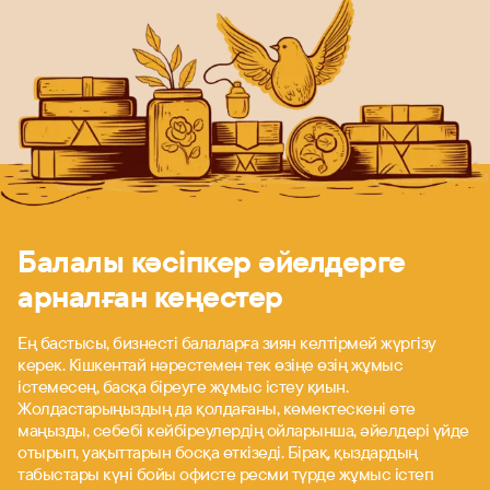
Балалы кәсіпкер әйелдерге
арналған кеңестер
Ең бастысы, бизнесті балаларға зиян келтірмей жүргізу
керек. Кішкентай нәрестемен тек өзіңе өзің жұмыс
істемесең, басқа біреуге жұмыс істеу қиын.
Жолдастарыңыздың да қолдағаны, көмектескені өте
маңызды, себебі кейбіреулердің ойларынша, әйелдері үйде
отырып, уақыттарын босқа өткізеді. Бірақ, қыздардың
табыстары күні бойы офисте ресми түрде жұмыс істеп