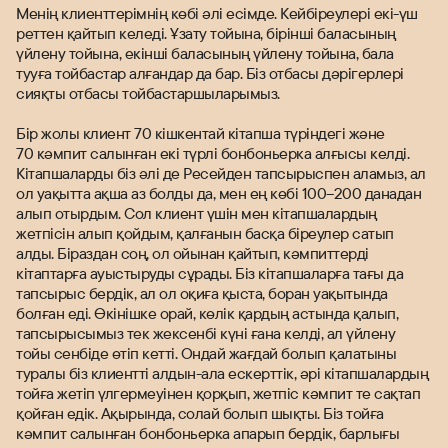
Менің клиенттерімнің көбі әлі есімде. Кейбіреулері екі-үш
реттен қайтып келеді. Ұзату тойына, бірінші баласының
үйлену тойына, екінші баласының үйлену тойына, бала
тууға тойбастар алғандар да бар. Біз отбасы дәрігерлері
сияқты отбасы тойбастаршыларымыз.
Бір жолы клиент 70 кішкентай кітапша түріндегі және
70 кәмпит салынған екі түрлі бонбоньерка алғысы келді.
Кітапшаларды біз әлі де Ресейден тапсырыспен аламыз, ал
ол уақытта ақша аз болды да, мен ең көбі 100–200 данадан
алып отырдым. Сол клиент үшін мен кітапшалардың
жетпісін алып қойдым, қалғанын басқа біреулер сатып
алды. Біраздан соң, ол ойынан қайтып, кәмпиттерді
кітаптарға ауыстыруды сұрады. Біз кітапшаларға тағы да
тапсырыс бердік, ал ол оқиға қыста, боран уақытында
болған еді. Өкінішке орай, көлік қардың астында қалып,
тапсырысымыз тек жексенбі күні ғана келді, ал үйлену
тойы сенбіде өтіп кетті. Ондай жағдай болып қалатыны
туралы біз клиентті алдын-ала ескерттік, әрі кітапшалардың
тойға жетіп үлгермеуінен қорқып, жетпіс кәмпит те сақтап
қойған едік. Ақырында, солай болып шықты. Біз тойға
кәмпит салынған бонбоньерка апарып бердік, барлығы