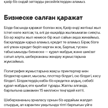
қазір біз ондай заттарды ресейліктерден аламыз.
Бизнеске салған қаражат
Бізде басында қаражат болған жоқ. Қазір енді жетінші жыл
істеп келе жатсақ та, әлі де ешқайда жылжымаған сияқты.
Біз әр жарты жыл немесе бір жыл сайын ақша жинаймыз,
басқалардан қарыз аламыз, кредит те аламыз. Бірақ бізге
әлі үлкен кредит беріп көрген жоқ. Барлық түскен
табысымызды бизнеске — құрал-жабдық және шикізат
сатып алуға, шеберхананы жөндеу жұмыстарына
жұмсаймыз.
Полиграфия жұмыстарына жақсы принтерлер мен
білдектер қажет, мысалы, плоттер білдегі, ою білдегі, кесу
білдегі. Білдектердің көбін біз кредитке алдық, себебі
құрал-жабдық өте қымбат тұрады. Жалпы алғанда,
барлығына шамамен 15 миллион теңгедей кетті.
Шеберхананың орналасу орнын біз әрдайым жалдап
отырдық, ал карантин уақытында тіпті барлығын үйге