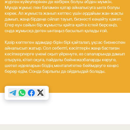
жүрген күйеулерінен де көбірек болуы әбден мүмкін.
Мұнда жұмыс пен баламен қатар айналысуға ынта болуы
керек. Ал жұмыста жанып кетпес үшін әрдайым жан-жақты
дамып, жаңа бірдеңе ойлап тауып, бизнесті кеңейту қажет.
Егер күн сайын бір жұмысты қайта-қайта істей берсеңіз,
онда жұмысқа деген ынтаңыз басылып қалады ғой.
Қазір көптеген адамдар бірін бірі қайталап, ұқсас бизнеспен
айналысып жатыр. Сол себепті, кәсіптерін жаңа бастаған
кәсіпкерлерге үнемі оқып үйренуге, өз салаларында дамып
отыруға, кітап оқуға, пайдалы бейнежазбаларды көруге,
шетел идеяларын біздің менталитетке бейімдеуге кеңес
берер едім. Сонда барлығы да ойдағыдай болады.