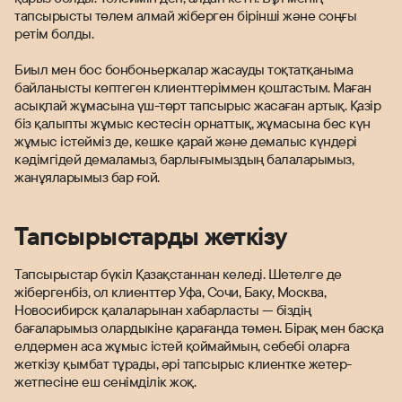
тапсырысты төлем алмай жіберген бірінші және соңғы
ретім болды.
Биыл мен бос бонбоньеркалар жасауды тоқтатқаныма
байланысты көптеген клиенттеріммен қоштастым. Маған
асықпай жұмасына үш-төрт тапсырыс жасаған артық. Қазір
біз қалыпты жұмыс кестесін орнаттық, жұмасына бес күн
жұмыс істейміз де, кешке қарай және демалыс күндері
кәдімгідей демаламыз, барлығымыздың балаларымыз,
жанұяларымыз бар ғой.
Тапсырыстарды жеткізу
Тапсырыстар бүкіл Қазақстаннан келеді. Шетелге де
жібергенбіз, ол клиенттер Уфа, Сочи, Баку, Москва,
Новосибирск қалаларынан хабарласты — біздің
бағаларымыз олардыкіне қарағанда төмен. Бірақ мен басқа
елдермен аса жұмыс істей қоймаймын, себебі оларға
жеткізу қымбат тұрады, әрі тапсырыс клиентке жетер-
жетпесіне еш сенімділік жоқ.