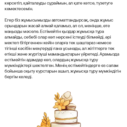
көрсетіп, қайталауды сұраймын, ал қате кетсе, түзетуге
көмектесемін.
Егер біз жұмысымызды автоматтандырсақ, онда жұмыс
орындарын жасай алмай қаламыз, ал ол, меніңше, өте
маңызды мәселе. Естімейтін қыздар жұмысқа тұра
алмайды, себебі олар көп нәрсені істеуді білмейді, әрі
мектеп бітіргеннен кейін оларға тек шаштараз немесе
тігінші кәсібін меңгеруді ғана ұсынады, ал жігіттерге тек
етікші және жүргізуші мамандықтарын үйретеді. Арамызда
естімейтін адамдар көп, олардың жұмысқа тұру
мүмкіндіктері шектелген. Менің естімейтіндерге өз салам
бойынша оқыту курстарын ашып, жұмысқа тұру мүмкіндігін
бергім келеді.