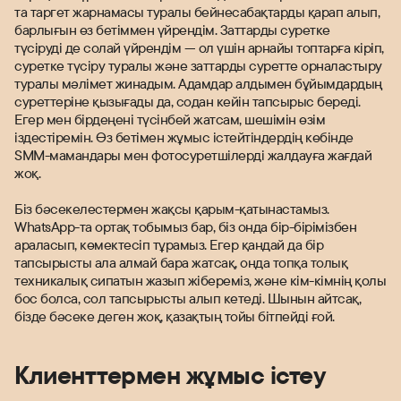
та таргет жарнамасы туралы бейнесабақтарды қарап алып,
барлығын өз бетіммен үйрендім. Заттарды суретке
түсіруді де солай үйрендім — ол үшін арнайы топтарға кіріп,
суретке түсіру туралы және заттарды суретте орналастыру
туралы мәлімет жинадым. Адамдар алдымен бұйымдардың
суреттеріне қызығады да, содан кейін тапсырыс береді.
Егер мен бірдеңені түсінбей жатсам, шешімін өзім
іздестіремін. Өз бетімен жұмыс істейтіндердің көбінде
SMM-мамандары мен фотосуретшілерді жалдауға жағдай
жоқ.
Біз бәсекелестермен жақсы қарым-қатынастамыз.
WhatsApp-та ортақ тобымыз бар, біз онда бір-бірімізбен
араласып, көмектесіп тұрамыз. Егер қандай да бір
тапсырысты ала алмай бара жатсақ, онда топқа толық
техникалық сипатын жазып жібереміз, және кім-кімнің қолы
бос болса, сол тапсырысты алып кетеді. Шынын айтсақ,
бізде бәсеке деген жоқ, қазақтың тойы бітпейді ғой.
Клиенттермен жұмыс істеу