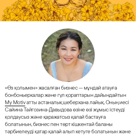
«Өз қолымен» жасалған бизнес — мұндай атауға
бонбоньеркалар және гүл қораптарын дайындайтын
My Motiv
атты астаналық шеберхана лайық. Оның иесі
Сайина Тайгозина-Давыдова өзіне өзі жұмыс істеуді
қолдаусыз және қаражатсыз қалай бастауға
болатынын, бизнес пен төрт кішкентай баланы
тәрбиелеуді қатар қалай алып кетуге болатынын және