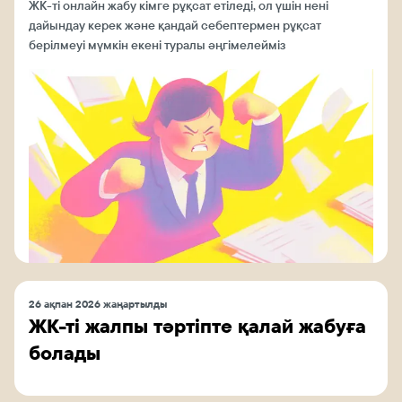
ЖК-ті онлайн жабу кімге рұқсат етіледі, ол үшін нені
дайындау керек және қандай себептермен рұқсат
берілмеуі мүмкін екені туралы әңгімелейміз
26 ақпан 2026 жаңартылды
ЖК-ті жалпы тәртіпте қалай жабуға
болады