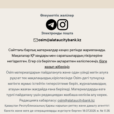
Әлеуметтік желілер
Электронды пошта
osim@alataucitybank.kz
Сайттағы барлық материалдар кеңес ретінде жарияланады.
Мақалалар ҚР заңдары мен сарапшылардың пікірлеріне
негізделген. Егер сіз берілген ақпаратпен келіспесеңіз,
бізге
жазып жіберіңіз
Ösim материалдарын пайдалануға және одан үзінді мәтін алуға
рұқсат тек мақалаңыздың кіріспесінде Ösim-дегі түпнұсқа
мәтінге жұмыс істейтін гиперсілтеме беріп, журналымыздың
атауын жазған жағдайда ғана беріледі. Материалдарды өзге
түрлі пайдалану үшін редакциядан жазбаша келісім алу керек.
Редакцияға хабарласу:
osim@alataucitybank.kz
Қазақстан Республикасының Қаржы нарығын реттеу және дамыту агенттігі
банктік және өзге де операцияларды жүргізуге берген 18.07.2025 ж. № 1.1.35