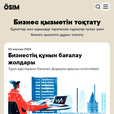
Бизнес қызметін тоқтату
Құжаттар мен қарыздар тарапынан сұрақтар тумас үшін
бизнес қызметін дұрыс тоқтату
20 маусым 2024
Бизнестің құнын бағалау
жолдары
Түрлі әдістермен бағалап, формула арқылы есептейміз