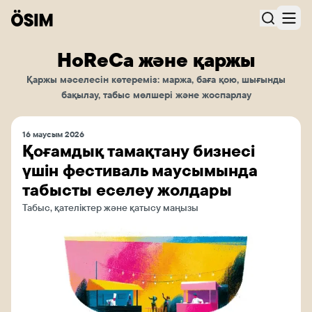
HoReCa және қаржы
Қаржы мәселесін көтереміз: маржа, баға қою, шығынды
бақылау, табыс мөлшері және жоспарлау
16 маусым 2026
Қоғамдық тамақтану бизнесі
үшін фестиваль маусымында
табысты еселеу жолдары
Табыс, қателіктер және қатысу маңызы