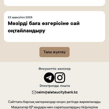
23 қыркүйек 2025
Мәзірді баға өзгерісіне сай
оңтайландыру
Тағы жүктеу
Әлеуметтік желілер
Электронды пошта
osim@alataucitybank.kz
Сайттағы барлық материалдар кеңес ретінде жарияланады.
Мақалалар ҚР заңдары мен сарапшылардың пікірлеріне