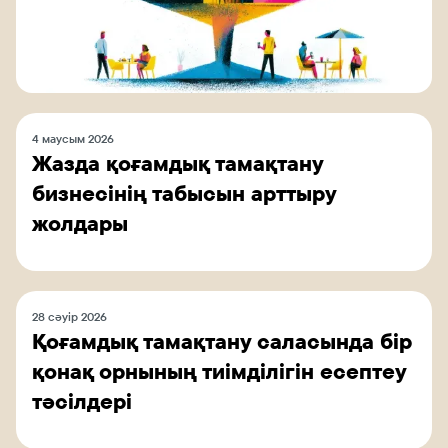
4 маусым 2026
Жазда қоғамдық тамақтану
бизнесінің табысын арттыру
жолдары
28 сәуір 2026
Қоғамдық тамақтану саласында бір
қонақ орнының тиімділігін есептеу
тәсілдері