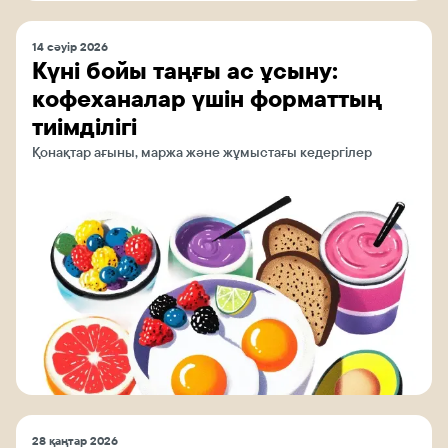
14 сәуір 2026
Күні бойы таңғы ас ұсыну:
кофеханалар үшін форматтың
тиімділігі
Қонақтар ағыны, маржа және жұмыстағы кедергілер
28 қаңтар 2026