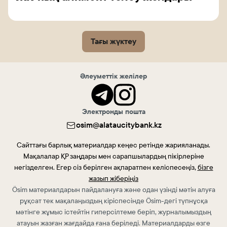
Тағы жүктеу
Әлеуметтік желілер
Электронды пошта
osim@alataucitybank.kz
Сайттағы барлық материалдар кеңес ретінде жарияланады.
Мақалалар ҚР заңдары мен сарапшылардың пікірлеріне
негізделген. Егер сіз берілген ақпаратпен келіспесеңіз,
бізге
жазып жіберіңіз
Ösim материалдарын пайдалануға және одан үзінді мәтін алуға
рұқсат тек мақалаңыздың кіріспесінде Ösim-дегі түпнұсқа
мәтінге жұмыс істейтін гиперсілтеме беріп, журналымыздың
атауын жазған жағдайда ғана беріледі. Материалдарды өзге