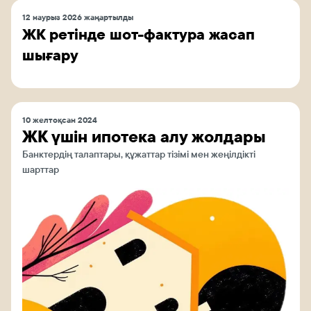
12 наурыз 2026 жаңартылды
ЖК ретінде шот-фактура жасап
шығару
10 желтоқсан 2024
ЖК үшін ипотека алу жолдары
Банктердің талаптары, құжаттар тізімі мен жеңілдікті
шарттар