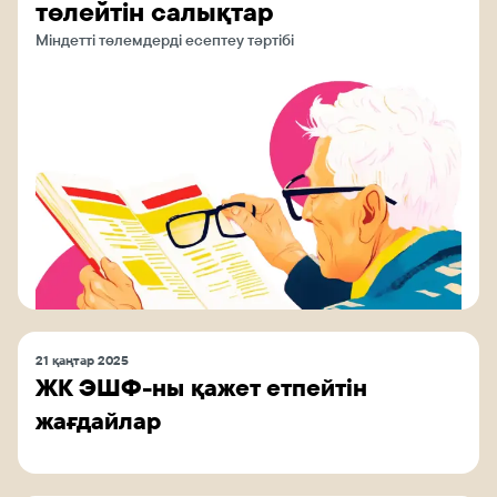
төлейтін салықтар
Міндетті төлемдерді есептеу тәртібі
21 қаңтар 2025
ЖК ЭШФ-ны қажет етпейтін
жағдайлар