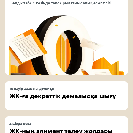
Нөлдік табыс кезінде тапсырылатын салық есептілігі
10 сәуір 2025 жаңартылды
ЖК-ға декреттік демалысқа шығу
4 шілде 2024
ЖК-ның алимент төлеу жолдары