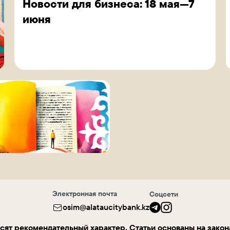
Новости для бизнеса: 18 мая—7
июня
Электронная почта
Соцсети
osim@alataucitybank.kz
сят рекомендательный характер. Статьи основаны на закон