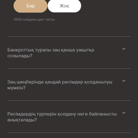
Бар
Жоқ
100
%
пайдалы деп тапты
Банкроттық туралы заң қанша уақытқа
созылады?
Заң шеңберінде қандай рәсімдер қолданылуы
мүмкін?
Рәсімдердің түрлерін қолдану неге байланысты
анықталады?