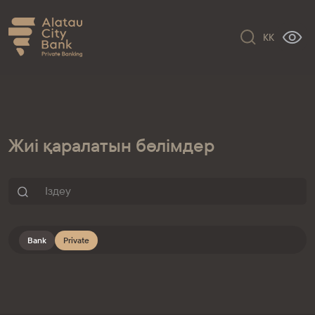
KK
Жиі қаралатын бөлімдер
Bank
Private