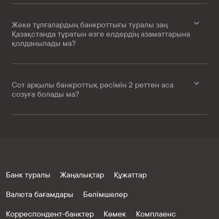
Жеке тұлғалардың банкроттығы туралы заң
Қазақстанда тұратын өзге елдердің азаматтарына
қолданылады ма?
Сот арқылы банкроттық рәсімін 2 реттен аса
созуға болады ма?
Банк туралы
Жаңалықтар
Құжаттар
Валюта бағамдары
Бөлімшелер
Корреспондент-банктер
Көмек
Комплаенс