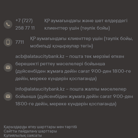
+7 (727)
ҚР аумағындағы және шет елдердегі
258 77 11
клиенттер үшін (тәулік бойы)
ҚР аумағындағы клиенттер үшін (тәулік бойы,
7711
мобильді қоңыраулар тегін)
acb@alataucitybank.kz – пошта тек мерзімі өткен
берешекті реттеу мәселелері бойынша
(дүйсенбіден жұмаға дейін сағат 9:00-ден 18:00-ге
дейін, мереке күндерін қоспағанда)
info@alataucitybank.kz – пошта жалпы мәселелер
бойынша (дүйсенбіден жұмаға дейін сағат 9:00-ден
18:00-ге дейін, мереке күндерін қоспағанда)
Қарыздарды өтеу шарттары мен тәртібі
Сайтты пайдалану шарттары
Құпиялылық саясаты