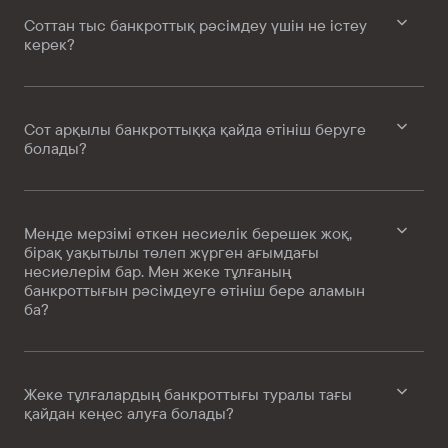
Соттан тыс банкроттық рәсімдеу үшін не істеу
керек?
Сот арқылы банкроттыққа қайда өтініш беруге
болады?
Менде мерзімі өткен несиелік берешек жоқ,
бірақ уақытылы төлеп жүрген ағымдағы
несиелерім бар. Мен жеке тұлғаның
банкроттығын рәсімдеуге өтініш бере аламын
ба?
Жеке тұлғалардың банкроттығы туралы тағы
қайдан кеңес алуға болады?