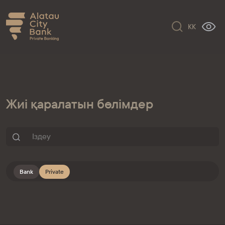
KK
Жиі қаралатын бөлімдер
Bank
Private