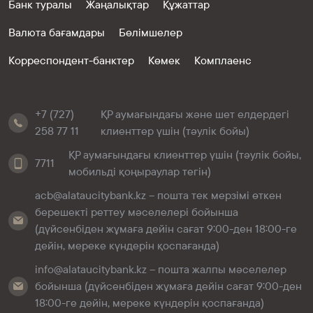
Банк туралы
Жаңалықтар
Құжаттар
Валюта бағамдары
Бөлімшелер
Корреспондент-банктер
Көмек
Комплаенс
+7 (727)
ҚР аумағындағы және шет елдердегі
258 77 11
клиенттер үшін (тәулік бойы)
ҚР аумағындағы клиенттер үшін (тәулік бойы,
7711
мобильді қоңыраулар тегін)
acb@alataucitybank.kz – пошта тек мерзімі өткен
берешекті реттеу мәселелері бойынша
(дүйсенбіден жұмаға дейін сағат 9:00-ден 18:00-ге
дейін, мереке күндерін қоспағанда)
info@alataucitybank.kz – пошта жалпы мәселелер
бойынша (дүйсенбіден жұмаға дейін сағат 9:00-ден
18:00-ге дейін, мереке күндерін қоспағанда)