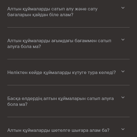
Алтын құймаларды сатып алу және сату
бағаларын қайдан біле алам?
Алтын құймаларды ағымдағы бағаммен сатып
алуға бола ма?
Неліктен кейде құймаларды күтуге тура келеді?
Басқа елдердің алтын құймаларын сатып алуға
бола ма?
Алтын құймаларды шетелге шығара алам ба?