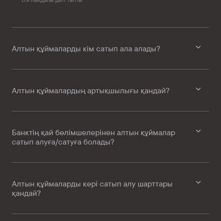
0
%
пайдалы деп тапты
Алтын құймаларды кім сатып ала алады?
Алтын құймалардың артықшылығы қандай?
Банктің қай бөлімшелерінен алтын құймалар
сатып алуға/сатуға болады?
Алтын құймаларды кері сатып алу шарттары
қандай?