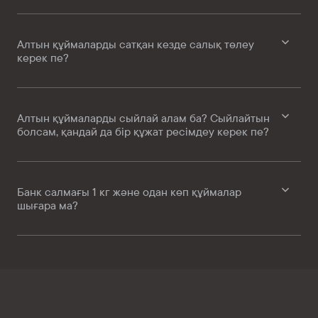
Алтын құймаларды сатқан кезде салық төлеу
керек пе?
Алтын құймаларды сыйлай алам ба? Сыйлайтын
болсам, қандай да бір құжат ресімдеу керек пе?
Банк салмағы 1 кг және одан көп құймалар
шығара ма?