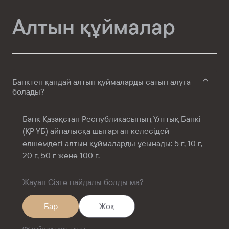
Алтын құймалар
Банктен қандай алтын құймаларды сатып алуға
болады?
Банк Қазақстан Республикасының Ұлттық Банкі
(ҚР ҰБ) айналысқа шығарған келесідей
өлшемдегі алтын құймаларды ұсынады: 5 г, 10 г,
20 г, 50 г және 100 г.
Жауап Сізге пайдалы болды ма?
Бар
Жоқ