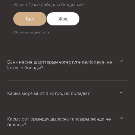
Жауап Сізге пайдалы болды ма?
Бар
Жоқ
0
%
пайдалы деп тапты
Банк несие шарттарын өзгертуге келіспесе, не
істеуге болады?
Қарыз мерзімі өтіп кетсе, не болады?
Қарыз сот орындаушыларға тапсырылғанда не
болады?