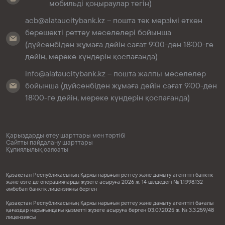
мобильді қоңыраулар тегін)
acb@alataucitybank.kz – пошта тек мерзімі өткен
берешекті реттеу мәселелері бойынша
(дүйсенбіден жұмаға дейін сағат 9:00-ден 18:00-ге
дейін, мереке күндерін қоспағанда)
info@alataucitybank.kz – пошта жалпы мәселелер
бойынша (дүйсенбіден жұмаға дейін сағат 9:00-ден
18:00-ге дейін, мереке күндерін қоспағанда)
Қарыздарды өтеу шарттары мен тәртібі
Сайтты пайдалану шарттары
Құпиялылық саясаты
Қазақстан Республикасының Қаржы нарығын реттеу және дамыту агенттігі банктік
және өзге де операцияларды жүзеге асыруға 2026 ж. 14 шілдедегі № 1.1.998.132
әмбебап банктік лицензияны берген
Қазақстан Республикасының Қаржы нарығын реттеу және дамыту агенттігі бағалы
қағаздар нарығындағы қызметті жүзеге асыруға берген 03.07.2025 ж. № 3.3.259/48
лицензиясы