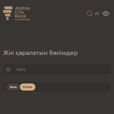
KK
Жиі қаралатын бөлімдер
Bank
Private