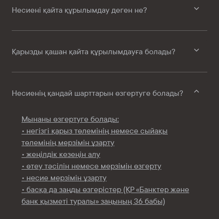
Несиені қайта құрылымдау деген не?
Қарызды қашан қайта құрылымдауға болады?
Несиенің қандай шарттарын өзгертуге болады?
Мынаны өзгертуге болады:
• негізгі қарыз төлемінің немесе сыйақы
төлемінің мерзімін ұзарту
• жеңілдік кезеңін алу
• өтеу тәсілін немесе мерзімін өзгерту
• несие мерзімін ұзарту
• басқа да заңды өзгерістер (ҚР «Банктер және
банк қызметі туралы» заңының 36 бабы)