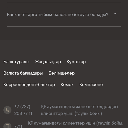
Банк шоттарға тыйым салса, не істеуге болады?
Банк туралы
Жаңалықтар
Құжаттар
Валюта бағамдары
Бөлімшелер
Корреспондент-банктер
Көмек
Комплаенс
+7 (727)
ҚР аумағындағы және шет елдердегі
258 77 11
клиенттер үшін (тәулік бойы)
ҚР аумағындағы клиенттер үшін (тәулік бойы,
7711