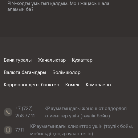
PIN-кодты ұмытып қалдым. Мен жаңасын ала
аламын ба?
Банк туралы
Жаңалықтар
Құжаттар
Валюта бағамдары
Бөлімшелер
Корреспондент-банктер
Көмек
Комплаенс
+7 (727)
ҚР аумағындағы және шет елдердегі
258 77 11
клиенттер үшін (тәулік бойы)
ҚР аумағындағы клиенттер үшін (тәулік бойы,
7711
мобильді қоңыраулар тегін)