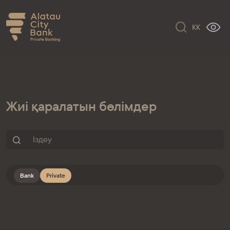
KK
Жиі қаралатын бөлімдер
Bank
Private