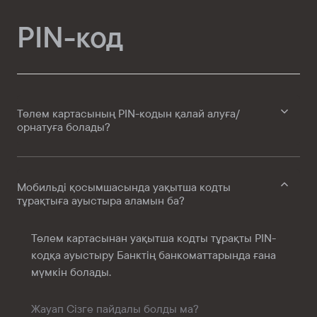
PIN-код
Төлем картасының PIN-кодын қалай алуға/
орнатуға болады?
Мобильді қосымшасында уақытша кодты
тұрақтыға ауыстыра аламын ба?
Төлем картасынан уақытша кодты тұрақты PIN-
кодқа ауыстыру Банктің банкоматтарында ғана
мүмкін болады.
Жауап Сізге пайдалы болды ма?