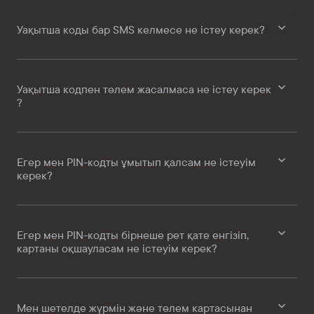
Уақытша коды бар SMS келмесе не істеу керек?
Уақытша кодпен төлем жасалмаса не істеу керек
?
Егер мен PIN-кодты ұмытып қалсам не істеуім
керек?
Егер мен PIN-кодты бірнеше рет қате енгізіп,
картаны оқшауласам не істеуім керек?
Мен шетелде жүрмін және төлем картасынан