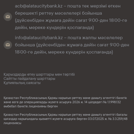
acb@alataucitybank.kz – пошта тек мерзімі өткен
берешекті реттеу мәселелері бойынша
(дүйсенбіден жұмаға дейін сағат 9:00-ден 18:00-ге
дейін, мереке күндерін қоспағанда)
info@alataucitybank.kz – пошта жалпы мәселелер
бойынша (дүйсенбіден жұмаға дейін сағат 9:00-ден
18:00-ге дейін, мереке күндерін қоспағанда)
Қарыздарды өтеу шарттары мен тәртібі
Сайтты пайдалану шарттары
Құпиялылық саясаты
Қазақстан Республикасының Қаржы нарығын реттеу және дамыту агенттігі банктік
және өзге де операцияларды жүзеге асыруға 2026 ж. 14 шілдедегі № 1.1.998.132
әмбебап банктік лицензияны берген
Қазақстан Республикасының Қаржы нарығын реттеу және дамыту агенттігі бағалы
қағаздар нарығындағы қызметті жүзеге асыруға берген 03.07.2025 ж. № 3.3.259/48
лицензиясы