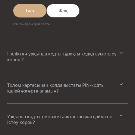
Бар
Жоқ
0
%
пайдалы деп тапты
Неліктен уақытша кодты тұрақты кодқа ауыстыру
керек ?
Төлем картасынан қолданыстағы PIN-кодты
қалай өзгерте аламын?
Уақытша кодтың мерзімі аяқталған жағдайда не
істеу керек?