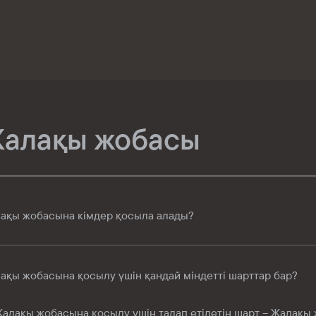
алақы жобасы
ақы жобасына кімдер қосыла алады?
ақы жобасына қосылу үшін қандай міндетті шарттар бар?
алақы жобасына қосылу үшін талап етілетін шарт – Жалақ