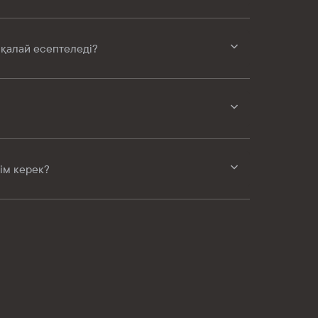
қалай есептеледі?
ім керек?