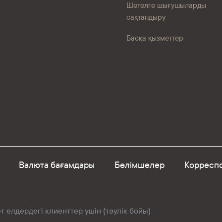
Шетелге шығушыларды
сақтандыру
Басқа қызметтер
Валюта бағамдары
Бөлімшелер
Корреспо
 елдердегі клиенттер үшін (тәулік бойы)