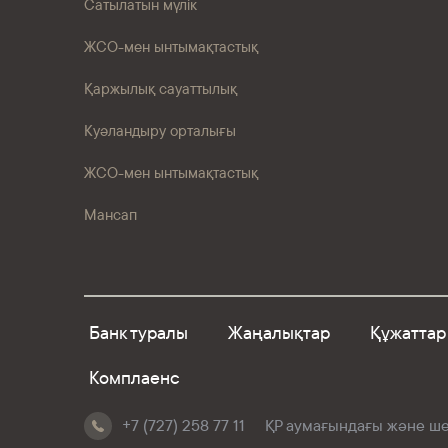
Сатылатын мүлік
ЖСО-мен ынтымақтастық
Қаржылық сауаттылық
Куәландыру орталығы
ЖСО-мен ынтымақтастық
Мансап
Банк туралы
Жаңалықтар
Құжаттар
Комплаенс
+7 (727) 258 77 11
ҚР аумағындағы және шет