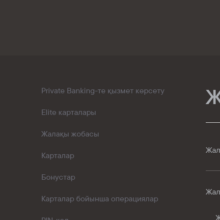
Kaspi QR
Ж
Private Banking-те қызмет көрсету
Elite карталары
Жалақы жобасы
Жал
Карталар
Бонустар
Жал
Карталар бойынша операциялар
Ж