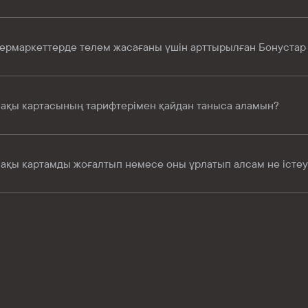
ермаркеттерде төлем жасағаны үшін арттырылған Бонустар 
ақы картасының тарифтерімен қайдан таныса аламын?
ақы картамды жоғалтып немесе оны ұрлатып алсам не істеу