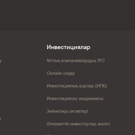
Инвестициялар
у
Ұлттық компаниялардың IPO
Онлайн сауда
Инвестициялық қорлар (ИПҚ)
Инвестициялау академиясы
Зейнетақы активтері
ы
Әлеуметтік инвесторлар желісі