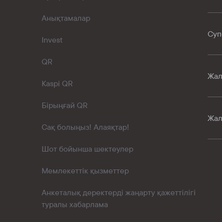
Анықтамалар
Суп
Invest
QR
Жал
Kaspi QR
Бірыңғай QR
Жал
Сақ болыңыз! Алаяқтар!
Шот бойынша шектеулер
Мемлекеттік қызметтер
Анкеталық деректерді жаңарту қажеттілігі
туралы хабарлама