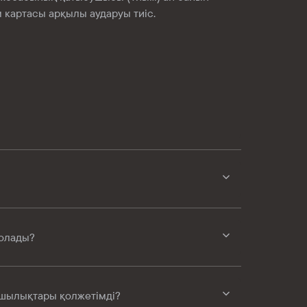
 картасы арқылы аударуы тиіс.
олады?
шылықтары қолжетімді?