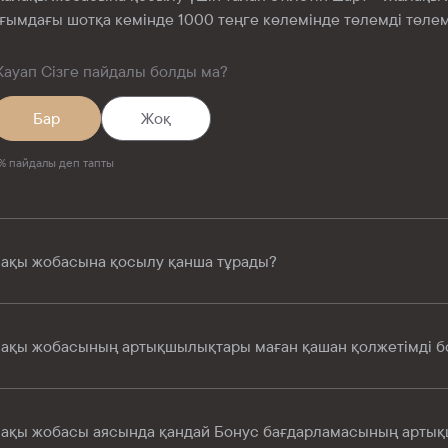
ғымдағы шотқа кемінде 1000 теңге көлемінде төлемді төлем
ауап Сізге пайдалы болды ма?
Бар
Жоқ
%
пайдалы деп тапты
ақы жобасына қосылу қанша тұрады?
ақы жобасының артықшылықтары маған қашан қолжетімді б
ақы жобасы аясында қандай Бонус бағдарламасының артық