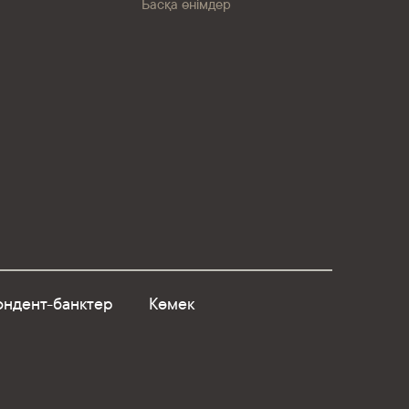
Басқа өнімдер
ндент-банктер
Көмек