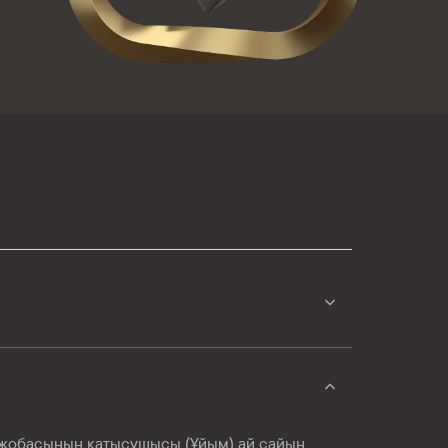
ы жобасының қатысушысы (Ұйым) ай сайын