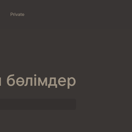
Private
Бөлімшелер
Біздің банк
Сатылатын мүлік
Банкингке кіру
Сұрақ-жауап
Сатып алу
н бөлімдер
Құжаттар
ESG
Бөлімшелер
Жаңалықтар
Корреспондент банктер
Банкте жұмыс істеу
Азаматтарды қабылдау