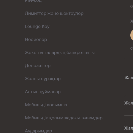
PIN-код
а
Лимиттер және шектеулер
Ж
Lounge Key
Несиелер
0
Жеке тұлғалардың банкроттығы
Депозиттер
Жал
Жалпы сұрақтар
Алтын құймалар
Жал
Мобильді қосымша
Мобильдік қосымшадағы төлемдер
Жал
Аударымдар