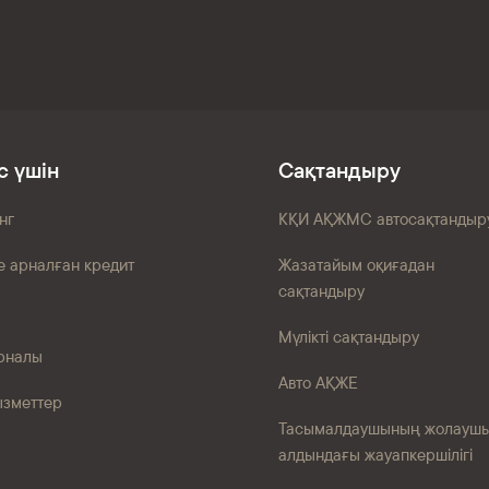
с үшін
Сақтандыру
нг
КҚИ АҚЖМС автосақтандыр
е арналған кредит
Жазатайым оқиғадан
сақтандыру
Мүлікті сақтандыру
рналы
Авто АҚЖЕ
ызметтер
Тасымалдаушының жолауш
алдындағы жауапкершілігі