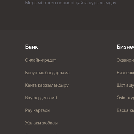
Мерзімі өткен несиені қайта құрылымдау
Банк
Бизне
Онлайн-кредит
Эквайри
Бонустық бағдарлама
Бизнеск
Қайта қаржыландыру
Шот ашу
Baytaq депозиті
Ösim жу
Pay картасы
Басқа қ
Жалақы жобасы