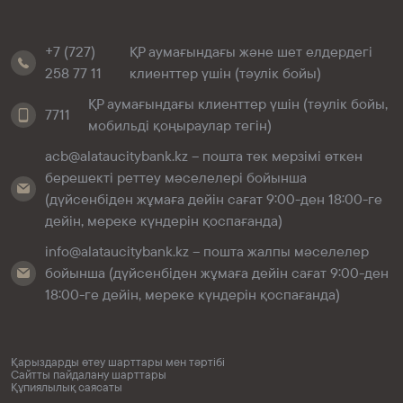
+7 (727)
ҚР аумағындағы және шет елдердегі
258 77 11
клиенттер үшін (тәулік бойы)
ҚР аумағындағы клиенттер үшін (тәулік бойы,
7711
мобильді қоңыраулар тегін)
acb@alataucitybank.kz – пошта тек мерзімі өткен
берешекті реттеу мәселелері бойынша
(дүйсенбіден жұмаға дейін сағат 9:00-ден 18:00-ге
дейін, мереке күндерін қоспағанда)
info@alataucitybank.kz – пошта жалпы мәселелер
бойынша (дүйсенбіден жұмаға дейін сағат 9:00-ден
18:00-ге дейін, мереке күндерін қоспағанда)
Қарыздарды өтеу шарттары мен тәртібі
Сайтты пайдалану шарттары
Құпиялылық саясаты