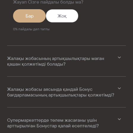
Жауап Сізге пайдалы болды ма?
Бар
Жоқ
0
%
пайдалы деп тапты
Жалақы жобасының артықшылықтары маған
қашан қолжетімді болады?
Жалақы жобасы аясында қандай Бонус
бағдарламасының артықшылықтары қолжетімді?
Супермаркеттерде төлем жасағаны үшін
арттырылған Бонустар қалай есептеледі?