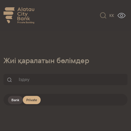
KK
Жиі қаралатын бөлімдер
Bank
Private