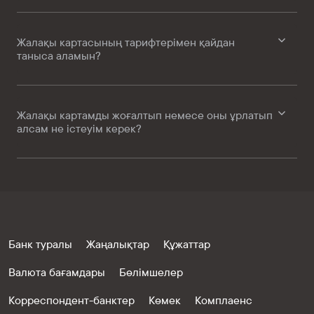
Жалақы картасының тарифтерімен қайдан
таныса аламын?
Жалақы картамды жоғалтып немесе оны ұрлатып
алсам не істеуім керек?
Банк туралы
Жаңалықтар
Құжаттар
Валюта бағамдары
Бөлімшелер
Корреспондент-банктер
Көмек
Комплаенс